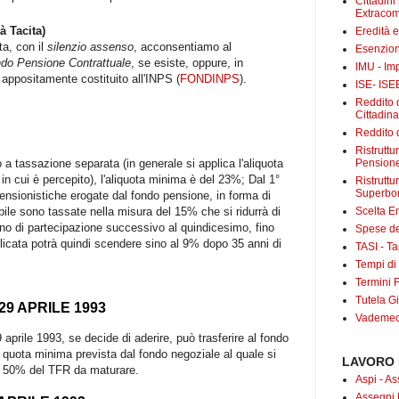
Cittadini
Extracom
 Tacita)
Eredità 
a, con il
silenzio assenso
, acconsentiamo al
Esenzion
ndo Pensione Contrattuale
, se esiste, oppure, in
IMU - Im
appositamente costituito all'INPS (
FONDINPS
).
ISE- ISE
Reddito d
Cittadin
Reddito d
Ristrutt
o a tassazione separata (in generale si applica l'aliquota
Pensione
in cui è percepito), l'aliquota minima è del 23%; Dal 1°
Ristruttu
Superbo
ensionistiche erogate dal fondo pensione, in forma di
ibile sono tassate nella misura del 15% che si ridurrà di
Scelta E
no di partecipazione successivo al quindicesimo, fino
Spese det
licata potrà quindi scendere sino al 9% dopo 35 anni di
TASI - Tas
Tempi di
Termini F
Tutela Gi
29 APRILE 1993
Vademecu
 aprile 1993, se decide di aderire, può trasferire al fondo
quota minima prevista dal fondo negoziale al quale si
LAVORO 
l 50% del TFR da maturare.
Aspi - As
Assegni 