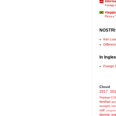
Informaz
Foreign 
Viaggia
Pizza e 
NOSTRI
Ken Loach
Differenz
In Ingle
Foreign 
Cloud
2017
20
l'impiego
CU
familiari
ass
assegno soc
colf
congedo
donne
ina