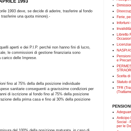
 APRILE 1993
Dimissio
prile 1993 deve, se decide di aderire, trasferire al fondo
Disoccup
trasferire una quota minore).-
Ferie, pe
Infortuni
Invalidit
Libretto 
Occasio
Licenzi
elli aperti e dei P.I.P. perché non hanno fini di lucro,
NASPI A
ale, le commissioni di gestione finanziaria sono
Pensioni
 carico delle Imprese.
e Precari
PERMES
STRAOR
Scelta d
Statuto d
ioni
fino al 75% della della posizione individuale
TFR (Trat
spese sanitarie conseguenti a gravissime condizioni per
(Trattame
o anni di iscrizione al fondo fino al 75% della posizione
turazione della prima casa e fino al 30% della posizione
PENSIONI
Adeguame
Anticipo
Social -
per le D
 misura del 100% della posizione maturata, in caso di