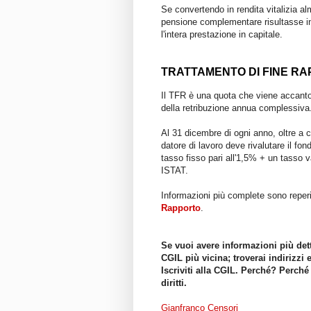
Se convertendo in rendita vitalizia al
pensione complementare risultasse inf
l'intera prestazione in capitale.
TRATTAMENTO DI FINE RA
Il TFR è una quota che viene accanto
della retribuzione annua complessiva
Al 31 dicembre di ogni anno, oltre a c
datore di lavoro deve rivalutare il f
tasso fisso pari all'1,5% + un tasso v
ISTAT.
Informazioni più complete sono reperib
Rapporto
.
Se vuoi avere informazioni più dett
CGIL più vicina; troverai indirizzi 
Iscriviti alla CGIL. Perché? Perché
diritti.
Gianfranco Censori