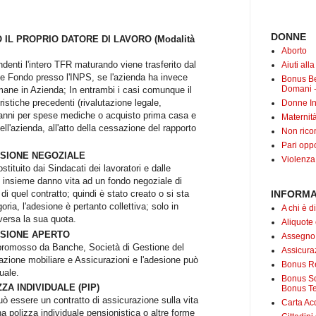
DONNE
IL PROPRIO DATORE DI LAVORO (Modalità
Aborto
denti l'intero TFR maturando viene trasferito dal
Aiuti all
le Fondo presso l'INPS, se l'azienda ha invece
Bonus B
Domani -
mane in Azienda; In entrambi i casi comunque il
istiche precedenti (rivalutazione legale,
Donne In
 anni per spese mediche o acquisto prima casa e
Maternit
ll'azienda, all'atto della cessazione del rapporto
Non rico
Pari oppo
NSIONE NEGOZIALE
Violenza
stituito dai Sindacati dei lavoratori e dalle
e insieme danno vita ad un fondo negoziale di
 di quel contratto; quindi è stato creato o si sta
INFORMA
ria, l'adesione è pertanto collettiva; solo in
A chi è di
versa la sua quota.
Aliquote
NSIONE APERTO
Assegno
romosso da Banche, Società di Gestione del
Assicuraz
azione mobiliare e Assicurazioni e l'adesione può
Bonus Re
uale.
Bonus Soc
A INDIVIDUALE (PIP)
Bonus Te
ò essere un contratto di assicurazione sulla vita
Carta Acq
na polizza individuale pensionistica o altre forme