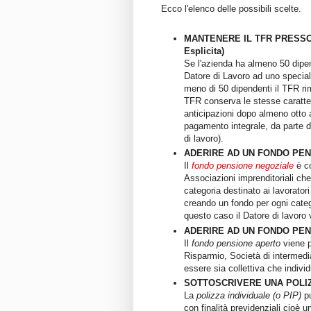
Ecco l'elenco delle possibili scelte.
MANTENERE IL TFR PRESSO 
Esplicita)
Se l'azienda ha almeno 50 dipen
Datore di Lavoro ad uno specia
meno di 50 dipendenti il TFR ri
TFR conserva le stesse caratter
anticipazioni dopo almeno otto
pagamento integrale, da parte de
di lavoro).
ADERIRE AD UN FONDO PE
Il
fondo pensione negoziale
è co
Associazioni imprenditoriali ch
categoria destinato ai lavoratori
creando un fondo per ogni catego
questo caso il Datore di lavoro 
ADERIRE AD UN FONDO PE
Il
fondo pensione aperto
viene p
Risparmio, Società di intermedi
essere sia collettiva che individ
SOTTOSCRIVERE UNA POLIZZ
La
polizza individuale (o PIP)
pu
con finalità previdenziali cioè u