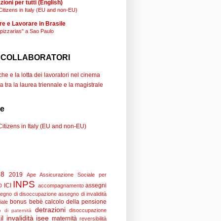
ioni per tutti (English)
Citizens in Italy (EU and non-EU)
re e Lavorare in Brasile
"pizzarias" a Sao Paulo
 COLLABORATORI
e e la lotta dei lavoratori nel cinema
a tra la laurea triennale e la magistrale
se
Citizens in Italy (EU and non-EU)
18
2019
Ape
Assicurazione Sociale per
INPS
ICI
assegni
D
accompagnamento
egno di disoccupazione
assegno di invalidità
bonus bebè
calcolo della pensione
iale
detrazioni
disoccupazione
 di paternità
il
invalidità
isee
maternità
reversibilità