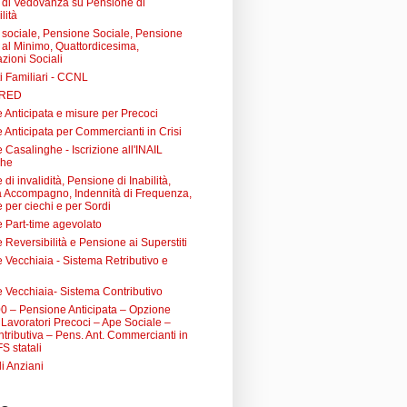
di Vedovanza su Pensione di
lità
sociale, Pensione Sociale, Pensione
a al Minimo, Quattordicesima,
zioni Sociali
i Familiari - CCNL
 RED
 Anticipata e misure per Precoci
 Anticipata per Commercianti in Crisi
Casalinghe - Iscrizione all'INAIL
ghe
di invalidità, Pensione di Inabilità,
à Accompagno, Indennità di Frequenza,
 per ciechi e per Sordi
 Part-time agevolato
Reversibilità e Pensione ai Superstiti
 Vecchiaia - Sistema Retributivo e
 Vecchiaia- Sistema Contributivo
0 – Pensione Anticipata – Opzione
Lavoratori Precoci – Ape Sociale –
tributiva – Pens. Ant. Commercianti in
FS statali
li Anziani