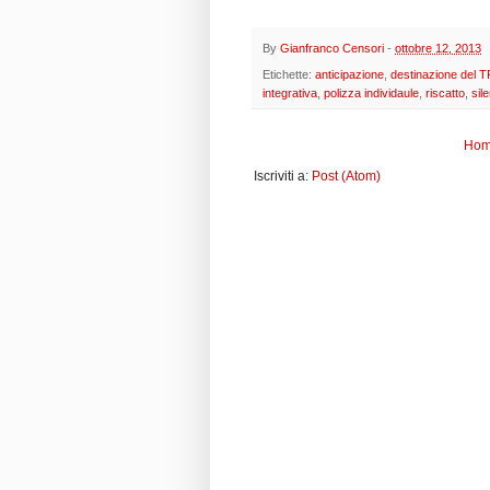
By
Gianfranco Censori
-
ottobre 12, 2013
Etichette:
anticipazione
,
destinazione del 
integrativa
,
polizza individaule
,
riscatto
,
sil
Hom
Iscriviti a:
Post (Atom)