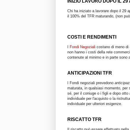
INIZIO LAVORO DOPO IL 29
Chi ha iniziato a lavorare dopo il 29 a
il 100% del TFR maturando, (non può 
COSTI E RENDIMENTI
I
Fondi Negoziali
costano di meno di qu
non hanno i costi della rete commerci
contenute al minimo e in parte sono a
ANTICIPAZIONI TFR
I Fondi negoziali prevedono
anticipaz
maturata, in qualsiasi momento, per 
sé, per il coniuge o i figli e dopo ott
individuale per l'acquisto o la ristrut
individuale per ulteriori esigenze.
RISCATTO TFR
Il
riscatto
può essere effettuato nella