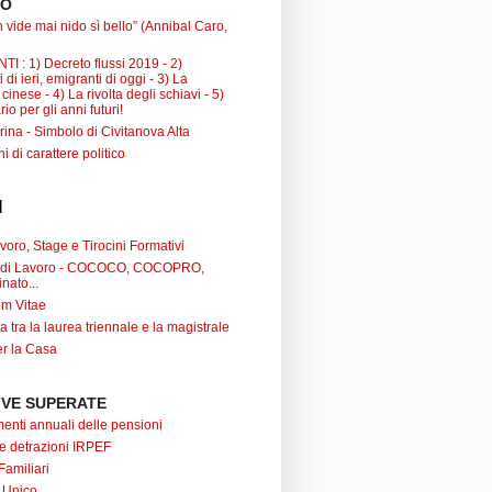
TO
 vide mai nido sì bello” (Annibal Caro,
I : 1) Decreto flussi 2019 - 2)
 di ieri, emigranti di oggi - 3) La
inese - 4) La rivolta degli schiavi - 5)
io per gli anni futuri!
ina - Simbolo di Civitanova Alta
ni di carattere politico
I
oro, Stage e Tirocini Formativi
ti di Lavoro - COCOCO, COCOPRO,
nato...
um Vitae
a tra la laurea triennale e la magistrale
r la Casa
VE SUPERATE
nti annuali delle pensioni
 e detrazioni IRPEF
Familiari
 Unico