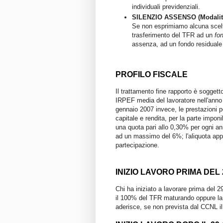
individuali previdenziali.
SILENZIO ASSENSO (Modalità
Se non esprimiamo alcuna scelt
trasferimento del TFR ad un
fo
assenza, ad un fondo residuale 
PROFILO FISCALE
Il trattamento fine rapporto è soggett
IRPEF media del lavoratore nell'anno 
gennaio 2007 invece, le prestazioni p
capitale e rendita, per la parte impon
una quota pari allo 0,30% per ogni an
ad un massimo del 6%; l'aliquota app
partecipazione.
INIZIO LAVORO PRIMA DEL 
Chi ha iniziato a lavorare prima del 29
il 100% del TFR maturando oppure la 
aderisce, se non prevista dal CCNL i