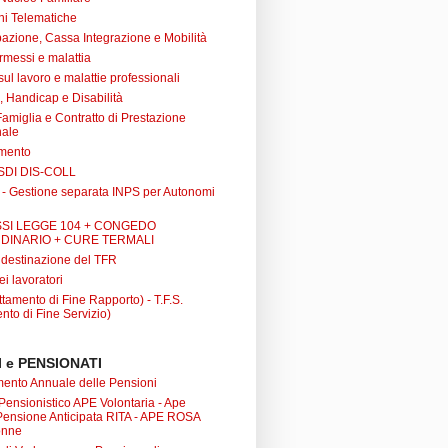
ni Telematiche
azione, Cassa Integrazione e Mobilità
rmessi e malattia
 sul lavoro e malattie professionali
à, Handicap e Disabilità
Famiglia e Contratto di Prestazione
nale
amento
SDI DIS-COLL
 - Gestione separata INPS per Autonomi
SI LEGGE 104 + CONGEDO
DINARIO + CURE TERMALI
i destinazione del TFR
ei lavoratori
tamento di Fine Rapporto) - T.F.S.
nto di Fine Servizio)
 e PENSIONATI
nto Annuale delle Pensioni
 Pensionistico APE Volontaria - Ape
 Pensione Anticipata RITA - APE ROSA
onne