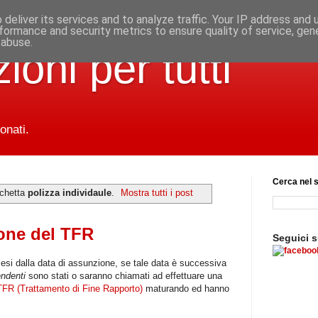
deliver its services and to analyze traffic. Your IP address and
formance and security metrics to ensure quality of service, ge
 abuse.
ioni per tutti
onati.
Cerca nel s
ichetta
polizza individaule
.
Mostra tutti i post
ione del TFR
Seguici 
mesi dalla data di assunzione, se tale data è successiva
endenti
sono stati o saranno chiamati ad effettuare una
TFR (Trattamento di Fine Rapporto)
maturando ed hanno