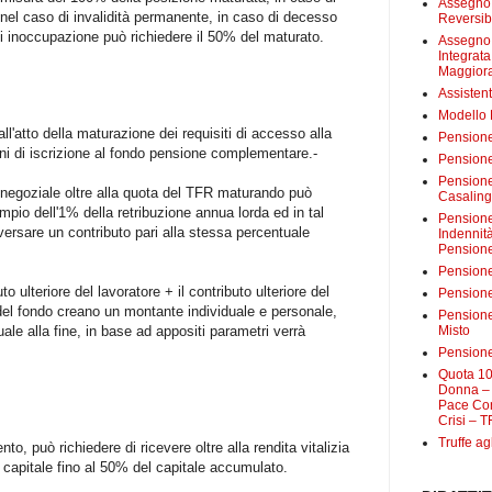
Assegno 
nel caso di invalidità permanente, in caso di decesso
Reversibi
di inoccupazione può richiedere il 50% del maturato.
Assegno 
Integrat
Maggiora
Assistent
Modello
ll'atto della maturazione dei requisiti di accesso alla
Pensione
i di iscrizione al fondo pensione complementare.-
Pensione
Pensione 
 negoziale oltre alla quota del TFR maturando può
Casalin
mpio dell'1% della retribuzione annua lorda ed in tal
Pensione 
 versare un contributo pari alla stessa percentuale
Indennit
Pensione
Pensione
o ulteriore del lavoratore + il contributo ulteriore del
Pensione 
 del fondo creano un montante individuale e personale,
Pensione
le alla fine, in base ad appositi parametri verrà
Misto
Pensione
Quota 10
Donna – 
Pace Con
Crisi – T
Truffe ag
o, può richiedere di ricevere oltre alla rendita vitalizia
capitale fino al 50% del capitale accumulato.