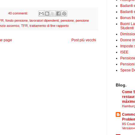
Badanti 
Badanti e
40 commenti:
Bonus fis
TFR
,
fondo pensione
,
lavoratori dipendenti
,
pensione
,
pensione
Buoni La
enzio assenso
,
TFR
,
trattamento di fine rapporto
Studenti
Dimissio
e page
Post più vecchi
Donne in
Imposte 
ISEE
Pensione
Pensioni
Spese Det
Blog.
Come Sã
restaur
máximo
Hamburg
Common
Proble
IIS Could
Version=