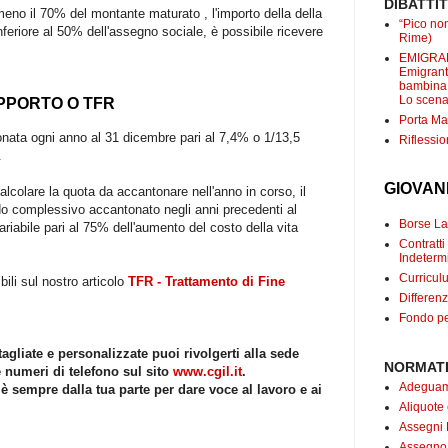
DIBATTI
meno il 70% del montante maturato , l'importo della della
“Pico non
eriore al 50% dell'assegno sociale, è possibile ricevere
Rime)
EMIGRANT
Emigranti
bambina c
Lo scenar
PPORTO O TFR
Porta Mar
nata ogni anno al 31 dicembre pari al 7,4% o 1/13,5
Riflessio
.
GIOVAN
alcolare la quota da accantonare nell'anno in corso, il
ondo complessivo accantonato negli anni precedenti al
Borse Lav
ariabile pari al 75% dell'aumento del costo della vita
Contrat
Indetermi
Curricul
ili sul nostro articolo
TFR - Trattamento di Fine
Differenz
Fondo pe
agliate e personalizzate puoi rivolgerti alla sede
NORMATI
e numeri di telefono sul sito
www.cgil.it
.
Adeguame
 è sempre dalla tua parte per dare voce al lavoro e ai
Aliquote
Assegni 
Assegno