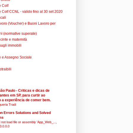
e Colf
 Colf CCNL - valido fino al 30 set 2020
cali
voro (Voucher) e Buoni Lavoro per
ni (normative superate)
cinte e maternità
sugli immobili
 e Assegno Sociale
raibili
o Paulo - Criticas e dicas de
antes em SP, para curtir ao
 a experiência de comer bem.
ueria Tradi
 Errors Solutions and Solved
ms
 not load file or assembly 'App_Web_...,
0.0.0.0