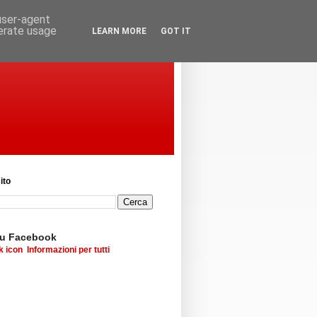
 user-agent
nerate usage
LEARN MORE
GOT IT
ito
su Facebook
Informazioni per tutti