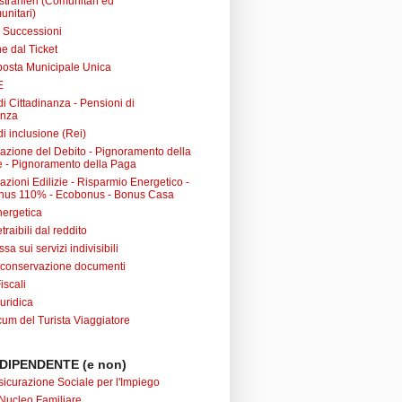
 stranieri (Comunitari ed
unitari)
e Successioni
e dal Ticket
posta Municipale Unica
E
i Cittadinanza - Pensioni di
anza
i inclusione (Rei)
urazione del Debito - Pignoramento della
 - Pignoramento della Paga
razioni Edilizie - Risparmio Energetico -
nus 110% - Ecobonus - Bonus Casa
nergetica
raibili dal reddito
sa sui servizi indivisibili
 conservazione documenti
iscali
uridica
m del Turista Viaggiatore
DIPENDENTE (e non)
sicurazione Sociale per l'Impiego
Nucleo Familiare