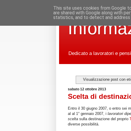
This site uses cookies from Google to 
are shared with Google along with per
statistics, and to detect and address
Informaz
Dedicato a lavoratori e pensi
Visualizzazione post con et
sabato 12 ottobre 2013
Scelta di destinaz
Entro il 30 giugno 2007, o entro sei 
al al 1° gennaio 2007, i
lavoratori dip
scelta
sulla destinazione del proprio
diverse possibilità.