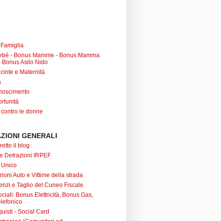
a Famiglia
ebè - Bonus Mamme - Bonus Mamma
 Bonus Asilo Nido
cinte e Maternità
à
noscimento
rtunità
 contro le donne
ZIONI GENERALI
retto il blog
 e Detrazioni IRPEF
 Unico
ioni Auto e Vittime della strada
nzi e Taglio del Cuneo Fiscale
iali: Bonus Elettricità, Bonus Gas,
lefonico
uisti - Social Card