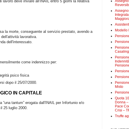
Assegno 
 lavoro deve inviare all'INAIL entro 5 giorni la relativa
Reversibi
Assegno 
Integrat
Maggiora
Assistent
Modello
sa la morte, conseguente al servizio prestato, avendo a
Pensione
ell'attività lavorativa.
Pensione
da dell'interessato.
Pensione 
Casalin
Pensione 
Indennit
 mensilmente come indennizzo per:
Pensione
Pensione
grità psico fisica
Pensione 
rsi dopo il 25/07/2000.
Pensione
Misto
GICO IN CAPITALE
Pensione
Quota 10
Donna – 
a “una tantum” erogata dall'INAIL per Infortunio e/o
Pace Con
l 25 luglio 2000.
Crisi – T
Truffe ag