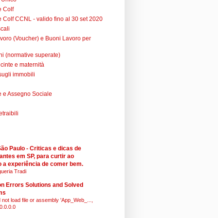
e Colf
 Colf CCNL - valido fino al 30 set 2020
cali
voro (Voucher) e Buoni Lavoro per
ni (normative superate)
cinte e maternità
sugli immobili
 e Assegno Sociale
raibili
o Paulo - Criticas e dicas de
antes em SP, para curtir ao
 a experiência de comer bem.
ueria Tradi
 Errors Solutions and Solved
ms
 not load file or assembly 'App_Web_...,
0.0.0.0