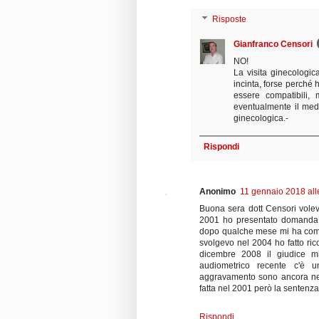
Risposte
Gianfranco Censori
NO!
La visita ginecologic
incinta, forse perché 
essere compatibili, m
eventualmente il medi
ginecologica.-
Rispondi
Anonimo
11 gennaio 2018 all
Buona sera dott Censori volev
2001 ho presentato domanda p
dopo qualche mese mi ha comun
svolgevo nel 2004 ho fatto rico
dicembre 2008 il giudice 
audiometrico recente c'è u
aggravamento sono ancora nei 
fatta nel 2001 però la sentenza n
Rispondi