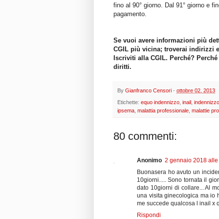
fino al 90° giorno. Dal 91° giorno e f
pagamento.
Se vuoi avere informazioni più dett
CGIL più vicina; troverai indirizzi 
Iscriviti alla CGIL. Perché? Perché
diritti.
By
Gianfranco Censori
-
ottobre 02, 2013
Etichette:
equo indennizzo
,
inail
,
indennizz
ipsema
,
malattia professionale
,
malattie pro
80 commenti:
Anonimo
2 gennaio 2018 alle
Buonasera ho avuto un incident
10giorni..... Sono tornata il g
dato 10giorni di collare... Al 
una visita ginecologica ma io ho
me succede qualcosa l inail x
Rispondi