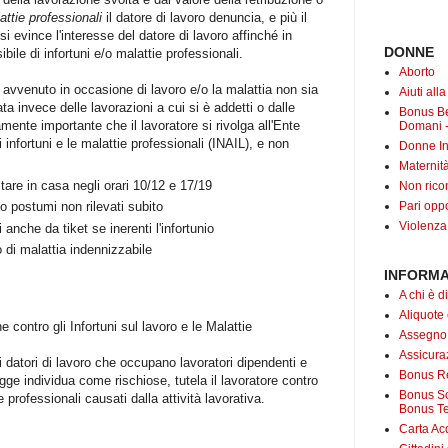
attie professionali
il datore di lavoro denuncia, e più il
 evince l'interesse del datore di lavoro affinché in
DONNE
ile di infortuni e/o malattie professionali.
Aborto
è avvenuto in occasione di lavoro e/o la malattia non sia
Aiuti all
ta invece delle lavorazioni a cui si è addetti o dalle
Bonus B
ente importante che il lavoratore si rivolga all'Ente
Domani -
 infortuni e le malattie professionali (INAIL), e non
Donne In
Maternit
stare in casa negli orari 10/12 e 17/19
Non rico
Pari oppo
o postumi non rilevati subito
Violenza
 anche da tiket se inerenti l'infortunio
di malattia indennizzabile
INFORMA
A chi è di
Aliquote
e contro gli Infortuni sul lavoro e le Malattie
Assegno
Assicuraz
 i datori di lavoro che occupano lavoratori dipendenti e
Bonus Re
egge individua come rischiose, tutela il lavoratore contro
Bonus Soc
e professionali causati dalla attività lavorativa.
Bonus Te
Carta Acq