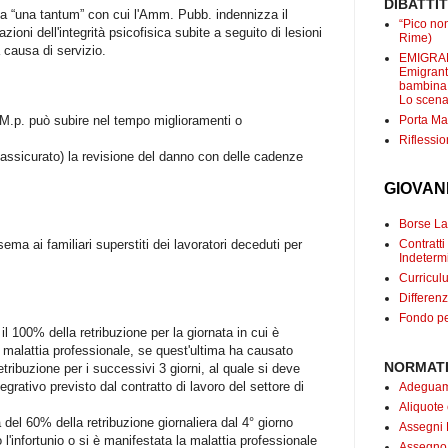
DIBATTI
ca “una tantum” con cui l'Amm. Pubb. indennizza il
“Pico non
ioni dell'integrità psicofisica subite a seguito di lesioni
Rime)
 causa di servizio.
EMIGRANT
Emigranti
bambina c
Lo scenar
o M.p. può subire nel tempo miglioramenti o
Porta Mar
Riflessio
 l'assicurato) la revisione del danno con delle cadenze
GIOVAN
Borse Lav
ema ai familiari superstiti dei lavoratori deceduti per
Contrat
Indetermi
Curricul
Differenz
Fondo pe
il 100% della retribuzione per la giornata in cui è
a malattia professionale, se quest'ultima ha causato
NORMATI
etribuzione per i successivi 3 giorni, al quale si deve
grativo previsto dal contratto di lavoro del settore di
Adeguame
Aliquote
 del 60% della retribuzione giornaliera dal 4° giorno
Assegni 
l'infortunio o si è manifestata la malattia professionale
Assegno