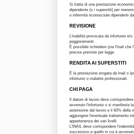
Si tratta di una prestazione economi
dipendente (o i superstiti) per menomaz
o infermità riconosciute dipendenti da
REVISIONE
L'inabilità provocata da infortunio e/
peggioramenti.
È possibile richiedere (sia l'Inail che
precise previste per legge.
RENDITA AI SUPERSTITI
È la prestazione erogata da Inail o Ips
infortunio o malattie professionali.
CHI PAGA
Il datore di lavoro deve corrispondere 
avvenuto l'infortunio o si manifesta l
astensione dal lavoro e il 60% della r
aggiungere l'eventuale trattamento inte
appartenenza dei vari livelli.
L'INAIL deve corrispondere l'indennità
successivo a quello in cui è avvenuto 