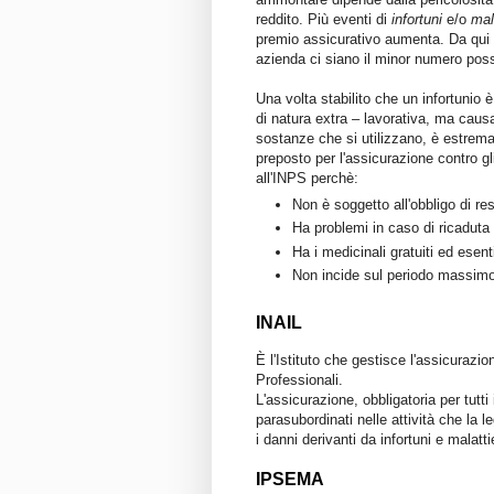
reddito. Più eventi di
infortuni
e/o
mal
premio assicurativo aumenta. Da qui si
azienda ci siano il minor numero possib
Una volta stabilito che un infortunio 
di natura extra – lavorativa, ma causa
sostanze che si utilizzano, è estremam
preposto per l'assicurazione contro gli
all'INPS perchè:
Non è soggetto all'obbligo di re
Ha problemi in caso di ricaduta 
Ha i medicinali gratuiti ed esenti
Non incide sul periodo massimo 
INAIL
È l'Istituto che gestisce l'assicurazion
Professionali.
L'assicurazione, obbligatoria per tutti
parasubordinati nelle attività che la l
i danni derivanti da infortuni e malatti
IPSEMA