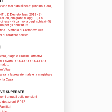
TO
 vide mai nido sì bello” (Annibal Caro,
I : 1) Decreto flussi 2019 - 2)
 di ieri, emigranti di oggi - 3) La
inese - 4) La rivolta degli schiavi - 5)
io per gli anni futuri!
ina - Simbolo di Civitanova Alta
ni di carattere politico
I
oro, Stage e Tirocini Formativi
ti di Lavoro - COCOCO, COCOPRO,
nato...
um Vitae
a tra la laurea triennale e la magistrale
r la Casa
VE SUPERATE
nti annuali delle pensioni
 e detrazioni IRPEF
Familiari
 Unico