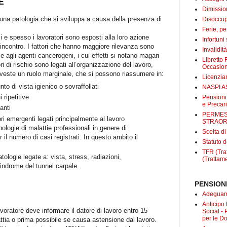
E
Dimissio
 una patologia che si sviluppa a causa della presenza di
Disoccup
Ferie, pe
i e spesso i lavoratori sono esposti alla loro azione
Infortuni
incontro. I fattori che hanno maggiore rilevanza sono
Invalidit
ra e agli agenti cancerogeni, i cui effetti si notano magari
Libretto 
tori di rischio sono legati all’organizzazione del lavoro,
Occasio
iveste un ruolo marginale, che si possono riassumere in:
Licenzi
nto di vista igienico o sovraffollati
NASPI A
 ripetitive
Pensioni
e Precari
anti
PERMES
ori emergenti legati principalmente al lavoro
STRAOR
ipologie di malattie professionali in genere di
Scelta d
 il numero di casi registrati. In questo ambito il
Statuto d
TFR (Trat
ologie legate a: vista, stress, radiazioni,
(Trattame
sindrome del tunnel carpale.
PENSIONI
Adeguame
Anticipo
avoratore deve informare il datore di lavoro entro 15
Social -
per le D
attia o prima possibile se causa astensione dal lavoro.