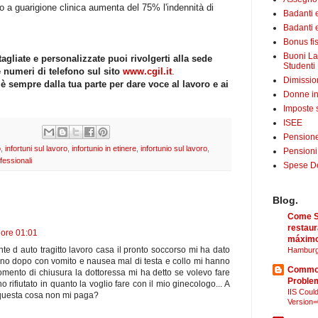
ino a guarigione clinica aumenta del 75% l'indennità di
Badanti 
Badanti e
Bonus fis
Buoni La
agliate e personalizzate puoi rivolgerti alla sede
Studenti
e numeri di telefono sul sito
www.cgil.it
.
Dimissio
 è sempre dalla tua parte per dare voce al lavoro e ai
Donne in
Imposte 
ISEE
Pensione
o
,
infortuni sul lavoro
,
infortunio in etinere
,
infortunio sul lavoro
,
Pensioni
fessionali
Spese Det
Blog.
Come Sã
restaur
 ore 01:01
máximo
e d auto tragitto lavoro casa il pronto soccorso mi ha dato
Hamburg
iorno dopo con vomito e nausea mal di testa e collo mi hanno
Common
momento di chiusura la dottoressa mi ha detto se volevo fare
Proble
 rifiutato in quanto la voglio fare con il mio ginecologo... A
IIS Could
 questa cosa non mi paga?
Version=