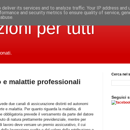
deliver its services and to analyze traffic. Your IP address and
formance and security metrics to ensure quality of service, ge
 abuse.
ioni per tutti
onati.
Cerca nel s
o e malattie professionali
Seguici 
evede due canali di assicurazione distinti ed autonomi
rte
e
malattia
. Per quanto riguarda la malattia, di
e obbligatoria prevede il versamento da parte del datore
ibuto di natura prettamente previdenziale, mentre per
 di lavoro deve versare un premio assicurativo, il cui
ella lavorazione svolta e dal valore della retribuzione o