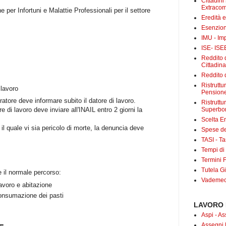
Cittadini
Extracom
ne per Infortuni e Malattie Professionali per il settore
Eredità 
Esenzion
IMU - Im
ISE- ISE
Reddito d
Cittadin
Reddito d
Ristrutt
 lavoro
Pensione
oratore deve informare subito il datore di lavoro.
Ristruttu
Superbo
e di lavoro deve inviare all'INAIL entro 2 giorni la
Scelta E
r il quale vi sia pericolo di morte, la denuncia deve
Spese det
TASI - Tas
Tempi di
Termini F
Tutela Gi
e il normale percorso:
Vademecu
lavoro e abitazione
 consumazione dei pasti
LAVORO 
Aspi - As
Assegni 