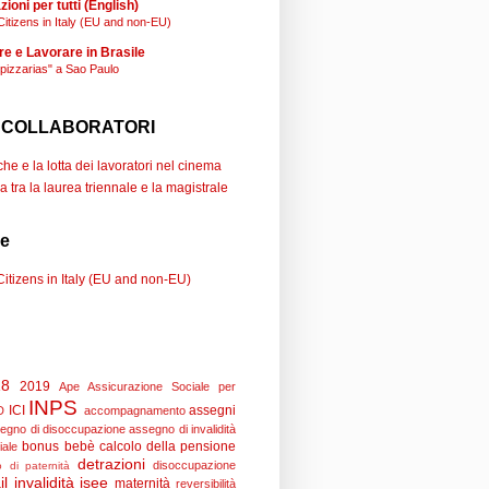
ioni per tutti (English)
Citizens in Italy (EU and non-EU)
re e Lavorare in Brasile
"pizzarias" a Sao Paulo
 COLLABORATORI
e e la lotta dei lavoratori nel cinema
a tra la laurea triennale e la magistrale
se
Citizens in Italy (EU and non-EU)
18
2019
Ape
Assicurazione Sociale per
INPS
ICI
assegni
D
accompagnamento
egno di disoccupazione
assegno di invalidità
bonus bebè
calcolo della pensione
iale
detrazioni
disoccupazione
 di paternità
il
invalidità
isee
maternità
reversibilità