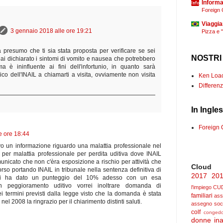
Informaz
Foreign 
Viaggia
3 gennaio 2018 alle ore 19:21
Pizza e 
a presumo che ti sia stata proposta per verificare se sei
NOSTRI
hai dichiarato i sintomi di vomito e nausea che potrebbero
a è ininfluente ai fini dell'infortunio, in quanto sarà
co dell'INAIL a chiamarti a visita, ovviamente non visita
Ken Loach
Differenz
In Ingle
Foreign 
e ore 18:44
o un informazione riguardo una malattia professionale nel
er malattia professionale per perdita uditiva dove INAIL
icato che non c'èra esposizione a rischio per attività che
Cloud
rso portando INAIL in tribunale nella sentenza definitiva di
2017
20
mi ha dato un punteggio del 10% adesso con un esa
n peggioramento uditivo vorrei inoltrare domanda di
l'impiego
CU
termini previsti dalla legge visto che la domanda è stata
familiari
ass
el 2008 la ringrazio per il chiarimento distinti saluti.
assegno soc
colf
congedo
donne
ina