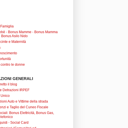
a Famiglia
ebè - Bonus Mamme - Bonus Mamma
 Bonus Asilo Nido
cinte e Maternità
à
noscimento
rtunità
 contro le donne
ZIONI GENERALI
retto il blog
 e Detrazioni IRPEF
 Unico
ioni Auto e Vittime della strada
nzi e Taglio del Cuneo Fiscale
iali: Bonus Elettricità, Bonus Gas,
lefonico
uisti - Social Card