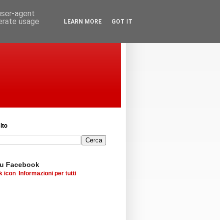
 user-agent
nerate usage
LEARN MORE
GOT IT
ito
su Facebook
Informazioni per tutti