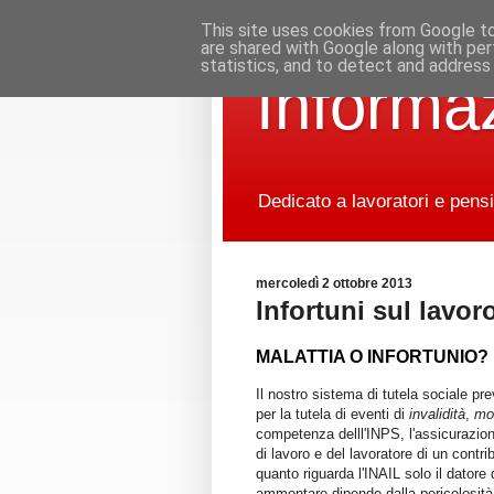
This site uses cookies from Google to 
are shared with Google along with per
statistics, and to detect and address
Informaz
Dedicato a lavoratori e pensi
mercoledì 2 ottobre 2013
Infortuni sul lavor
MALATTIA O INFORTUNIO?
Il nostro sistema di tutela sociale pr
per la tutela di eventi di
invalidità
,
mo
competenza delll'INPS, l'assicurazion
di lavoro e del lavoratore di un contr
quanto riguarda l'INAIL solo il datore
ammontare dipende dalla pericolosità d