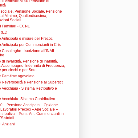
di Vedovanza su Pensione di
lità
sociale, Pensione Sociale, Pensione
a al Minimo, Quattordicesima,
zioni Sociali
i Familiari - CCNL
 RED
 Anticipata e misure per Precoci
 Anticipata per Commercianti in Crisi
Casalinghe - Iscrizione all'INAIL
ghe
di invalidità, Pensione di Inabilità,
à Accompagno, Indennità di Frequenza,
 per ciechi e per Sordi
 Part-time agevolato
Reversibilità e Pensione ai Superstiti
 Vecchiaia - Sistema Retributivo e
 Vecchiaia- Sistema Contributivo
0 – Pensione Anticipata – Opzione
Lavoratori Precoci – Ape Sociale –
tributiva – Pens. Ant. Commercianti in
FS statali
li Anziani