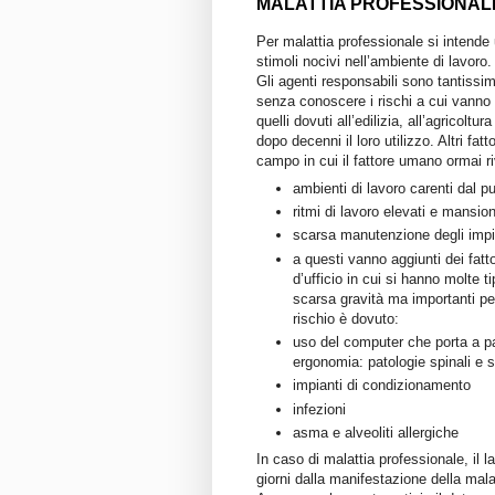
MALATTIA PROFESSIONAL
Per malattia professionale si intende
stimoli nocivi nell’ambiente di lavoro.
Gli agenti responsabili sono tantissim
senza conoscere i rischi a cui vanno 
quelli dovuti all’edilizia, all’agricoltu
dopo decenni il loro utilizzo. Altri fat
campo in cui il fattore umano ormai r
ambienti di lavoro carenti dal pu
ritmi di lavoro elevati e mansioni
scarsa manutenzione degli impi
a questi vanno aggiunti dei fatt
d’ufficio in cui si hanno molte t
scarsa gravità ma importanti per
rischio è dovuto:
uso del computer che porta a pat
ergonomia: patologie spinali e 
impianti di condizionamento
infezioni
asma e alveoliti allergiche
In caso di malattia professionale, il l
giorni dalla manifestazione della mal