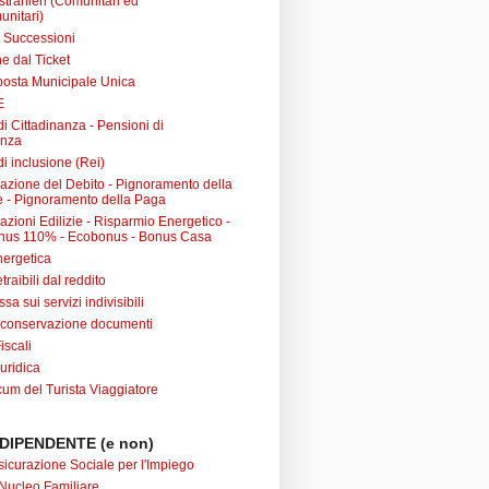
 stranieri (Comunitari ed
unitari)
e Successioni
e dal Ticket
posta Municipale Unica
E
i Cittadinanza - Pensioni di
anza
i inclusione (Rei)
urazione del Debito - Pignoramento della
 - Pignoramento della Paga
razioni Edilizie - Risparmio Energetico -
nus 110% - Ecobonus - Bonus Casa
nergetica
raibili dal reddito
sa sui servizi indivisibili
 conservazione documenti
iscali
uridica
m del Turista Viaggiatore
DIPENDENTE (e non)
sicurazione Sociale per l'Impiego
Nucleo Familiare