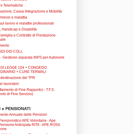
ni Telematiche
azione, Cassa Integrazione e Mobilità
rmessi e malattia
 sul lavoro e malattie professionali
à, Handicap e Disabilità
Famiglia e Contratto di Prestazione
nale
amento
SDI DIS-COLL
 - Gestione separata INPS per Autonomi
SI LEGGE 104 + CONGEDO
DINARIO + CURE TERMALI
i destinazione del TFR
ei lavoratori
tamento di Fine Rapporto) - T.F.S.
nto di Fine Servizio)
 e PENSIONATI
nto Annuale delle Pensioni
 Pensionistico APE Volontaria - Ape
 Pensione Anticipata RITA - APE ROSA
onne