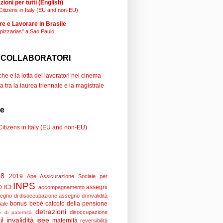
ioni per tutti (English)
Citizens in Italy (EU and non-EU)
re e Lavorare in Brasile
"pizzarias" a Sao Paulo
 COLLABORATORI
e e la lotta dei lavoratori nel cinema
a tra la laurea triennale e la magistrale
se
Citizens in Italy (EU and non-EU)
18
2019
Ape
Assicurazione Sociale per
INPS
ICI
assegni
D
accompagnamento
egno di disoccupazione
assegno di invalidità
bonus bebè
calcolo della pensione
iale
detrazioni
disoccupazione
 di paternità
il
invalidità
isee
maternità
reversibilità