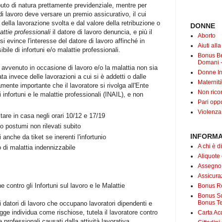
ibuto di natura prettamente previdenziale, mentre per
 di lavoro deve versare un premio assicurativo, il cui
ella lavorazione svolta e dal valore della retribuzione o
DONNE
attie professionali
il datore di lavoro denuncia, e più il
Aborto
 evince l'interesse del datore di lavoro affinché in
Aiuti all
ile di infortuni e/o malattie professionali.
Bonus B
Domani -
è avvenuto in occasione di lavoro e/o la malattia non sia
Donne In
ta invece delle lavorazioni a cui si è addetti o dalle
Maternit
ente importante che il lavoratore si rivolga all'Ente
Non rico
 infortuni e le malattie professionali (INAIL), e non
Pari oppo
Violenza
stare in casa negli orari 10/12 e 17/19
o postumi non rilevati subito
INFORMA
 anche da tiket se inerenti l'infortunio
A chi è di
di malattia indennizzabile
Aliquote
Assegno
Assicuraz
e contro gli Infortuni sul lavoro e le Malattie
Bonus Re
Bonus Soc
Bonus Te
 i datori di lavoro che occupano lavoratori dipendenti e
egge individua come rischiose, tutela il lavoratore contro
Carta Acq
e professionali causati dalla attività lavorativa.