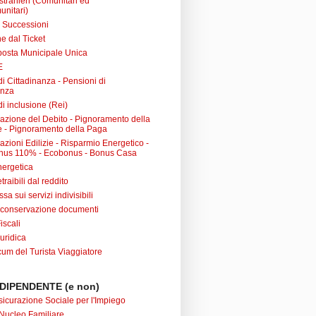
 stranieri (Comunitari ed
unitari)
e Successioni
e dal Ticket
posta Municipale Unica
E
i Cittadinanza - Pensioni di
anza
i inclusione (Rei)
urazione del Debito - Pignoramento della
 - Pignoramento della Paga
razioni Edilizie - Risparmio Energetico -
nus 110% - Ecobonus - Bonus Casa
nergetica
raibili dal reddito
sa sui servizi indivisibili
 conservazione documenti
iscali
uridica
m del Turista Viaggiatore
DIPENDENTE (e non)
sicurazione Sociale per l'Impiego
Nucleo Familiare