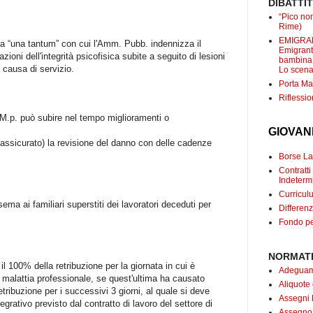
DIBATTI
“Pico non
Rime)
EMIGRANT
ca “una tantum” con cui l'Amm. Pubb. indennizza il
Emigranti
ioni dell'integrità psicofisica subite a seguito di lesioni
bambina c
 causa di servizio.
Lo scenar
Porta Mar
Riflessio
o M.p. può subire nel tempo miglioramenti o
GIOVAN
 l'assicurato) la revisione del danno con delle cadenze
Borse Lav
Contrat
Indetermi
Curricul
ema ai familiari superstiti dei lavoratori deceduti per
Differenz
Fondo pe
NORMATI
il 100% della retribuzione per la giornata in cui è
Adeguame
a malattia professionale, se quest'ultima ha causato
Aliquote
etribuzione per i successivi 3 giorni, al quale si deve
Assegni 
grativo previsto dal contratto di lavoro del settore di
Assegno