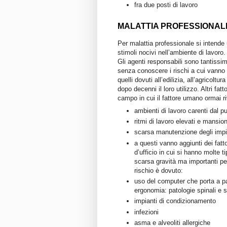
fra due posti di lavoro
MALATTIA PROFESSIONAL
Per malattia professionale si intende
stimoli nocivi nell’ambiente di lavoro.
Gli agenti responsabili sono tantissim
senza conoscere i rischi a cui vanno 
quelli dovuti all’edilizia, all’agricoltu
dopo decenni il loro utilizzo. Altri fat
campo in cui il fattore umano ormai r
ambienti di lavoro carenti dal pu
ritmi di lavoro elevati e mansioni
scarsa manutenzione degli impi
a questi vanno aggiunti dei fatt
d’ufficio in cui si hanno molte t
scarsa gravità ma importanti per
rischio è dovuto:
uso del computer che porta a pat
ergonomia: patologie spinali e 
impianti di condizionamento
infezioni
asma e alveoliti allergiche