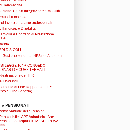
ni Telematiche
azione, Cassa Integrazione e Mobilità
rmessi e malattia
 sul lavoro e malattie professionali
à, Handicap e Disabilità
Famiglia e Contratto di Prestazione
nale
amento
SDI DIS-COLL
 - Gestione separata INPS per Autonomi
SI LEGGE 104 + CONGEDO
DINARIO + CURE TERMALI
i destinazione del TFR
ei lavoratori
tamento di Fine Rapporto) - T.F.S.
nto di Fine Servizio)
 e PENSIONATI
nto Annuale delle Pensioni
 Pensionistico APE Volontaria - Ape
 Pensione Anticipata RITA - APE ROSA
onne