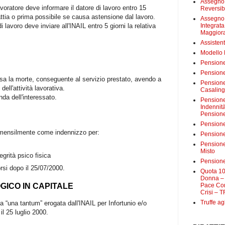
Assegno 
avoratore deve informare il datore di lavoro entro 15
Reversibi
attia o prima possibile se causa astensione dal lavoro.
Assegno 
 lavoro deve inviare all'INAIL entro 5 giorni la relativa
Integrat
Maggiora
Assistent
Modello
Pensione
Pensione
sa la morte, conseguente al servizio prestato, avendo a
Pensione 
ell'attività lavorativa.
Casalin
da dell'interessato.
Pensione 
Indennit
Pensione
Pensione
 mensilmente come indennizzo per:
Pensione 
Pensione
Misto
grità psico fisica
Pensione
rsi dopo il 25/07/2000.
Quota 10
Donna – 
GICO IN CAPITALE
Pace Con
Crisi – T
Truffe ag
a “una tantum” erogata dall'INAIL per Infortunio e/o
l 25 luglio 2000.