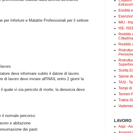
Cittadini
Extracom
Eredità 
Esenzion
ne per Infortuni e Malattie Professionali per il settore
IMU - Im
ISE- ISE
Reddito d
Cittadin
Reddito d
Ristrutt
Pensione
Ristruttu
Superbo
 lavoro
Scelta E
oratore deve informare subito il datore di lavoro.
Spese det
e di lavoro deve inviare all'INAIL entro 2 giorni la
TASI - Tas
Tempi di
r il quale vi sia pericolo di morte, la denuncia deve
Termini F
Tutela Gi
Vademecu
e il normale percorso:
LAVORO 
lavoro e abitazione
Aspi - As
 consumazione dei pasti
Assegni 