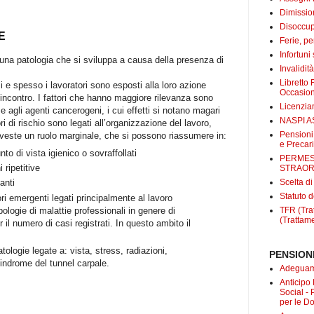
Dimissio
Disoccup
E
Ferie, pe
Infortuni
 una patologia che si sviluppa a causa della presenza di
Invalidit
Libretto 
i e spesso i lavoratori sono esposti alla loro azione
Occasio
incontro. I fattori che hanno maggiore rilevanza sono
Licenzi
ra e agli agenti cancerogeni, i cui effetti si notano magari
NASPI A
tori di rischio sono legati all’organizzazione del lavoro,
Pensioni
iveste un ruolo marginale, che si possono riassumere in:
e Precari
nto di vista igienico o sovraffollati
PERMES
 ripetitive
STRAOR
anti
Scelta d
Statuto d
ori emergenti legati principalmente al lavoro
ipologie di malattie professionali in genere di
TFR (Trat
(Trattame
 il numero di casi registrati. In questo ambito il
ologie legate a: vista, stress, radiazioni,
PENSIONI
sindrome del tunnel carpale.
Adeguame
Anticipo
Social -
per le D