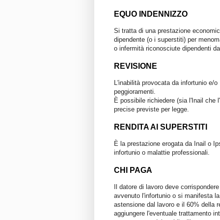
EQUO INDENNIZZO
Si tratta di una prestazione economi
dipendente (o i superstiti) per menomaz
o infermità riconosciute dipendenti da
REVISIONE
L'inabilità provocata da infortunio e/
peggioramenti.
È possibile richiedere (sia l'Inail che
precise previste per legge.
RENDITA AI SUPERSTITI
È la prestazione erogata da Inail o Ips
infortunio o malattie professionali.
CHI PAGA
Il datore di lavoro deve corrispondere 
avvenuto l'infortunio o si manifesta l
astensione dal lavoro e il 60% della r
aggiungere l'eventuale trattamento inte