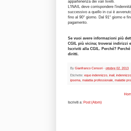
appartenenza dei vari livelli.
L'INAIL deve corrispondere l'indennità
successivo a quello in cui è avvenuto 
fino al 90° giorno. Dal 91° giorno e f
pagamento.
Se vuoi avere informazioni più dett
CGIL più vicina; troverai indirizzi 
Iscriviti alla CGIL. Perché? Perché
diritti.
By
Gianfranco Censori
-
ottobre 02, 2013
Etichette:
equo indennizzo
,
inail
,
indennizz
ipsema
,
malattia professionale
,
malattie pro
Hom
Iscriviti a:
Post (Atom)