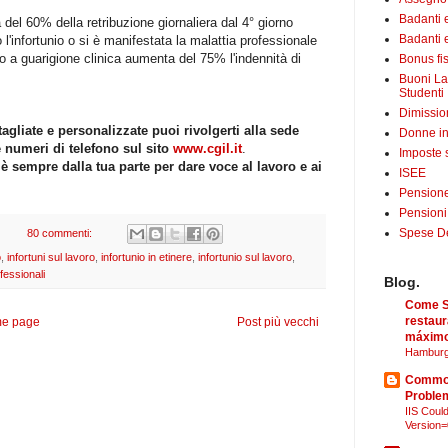
Badanti 
 del 60% della retribuzione giornaliera dal 4° giorno
Badanti e
l'infortunio o si è manifestata la malattia professionale
ino a guarigione clinica aumenta del 75% l'indennità di
Bonus fis
Buoni La
Studenti
Dimissio
agliate e personalizzate puoi rivolgerti alla sede
Donne in
e numeri di telefono sul sito
www.cgil.it
.
Imposte 
 è sempre dalla tua parte per dare voce al lavoro e ai
ISEE
Pensione
Pensioni
Spese Det
80 commenti:
o
,
infortuni sul lavoro
,
infortunio in etinere
,
infortunio sul lavoro
,
fessionali
Blog.
Come Sã
restaur
e page
Post più vecchi
máximo
Hamburg
Common
Proble
IIS Could
Version=