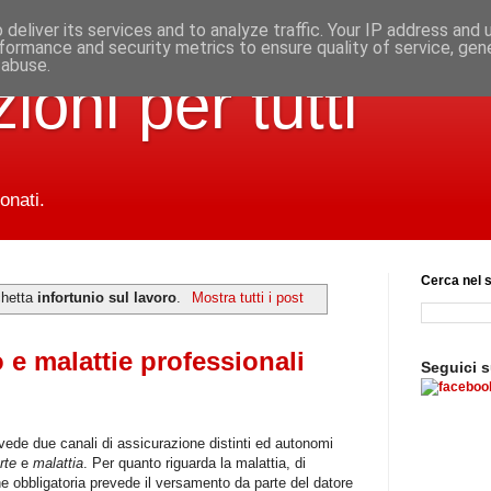
deliver its services and to analyze traffic. Your IP address and
formance and security metrics to ensure quality of service, ge
 abuse.
ioni per tutti
onati.
Cerca nel s
chetta
infortunio sul lavoro
.
Mostra tutti i post
o e malattie professionali
Seguici 
evede due canali di assicurazione distinti ed autonomi
rte
e
malattia
. Per quanto riguarda la malattia, di
e obbligatoria prevede il versamento da parte del datore