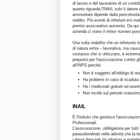
di lavoro e del lavoratore di un contr
quanto riguarda l'INAIL solo il datore
ammontare dipende dalla pericolosità d
reddito. Più eventi di
infortuni
e/o
mal
premio assicurativo aumenta. Da qui si
azienda ci siano il minor numero possib
Una volta stabilito che un infortunio 
di natura extra – lavorativa, ma causa
sostanze che si utilizzano, è estremam
preposto per l'assicurazione contro gli
all'INPS perchè:
Non è soggetto all'obbligo di re
Ha problemi in caso di ricaduta 
Ha i medicinali gratuiti ed esenti
Non incide sul periodo massimo 
INAIL
È l'Istituto che gestisce l'assicurazion
Professionali.
L'assicurazione, obbligatoria per tutti
parasubordinati nelle attività che la l
i danni derivanti da infortuni e malatti