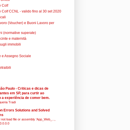
e Colf
 Colf CCNL - valido fino al 30 set 2020
cali
voro (Voucher) e Buoni Lavoro per
ni (normative superate)
cinte e maternità
sugli immobili
 e Assegno Sociale
raibili
o Paulo - Criticas e dicas de
antes em SP, para curtir ao
 a experiência de comer bem.
ueria Tradi
 Errors Solutions and Solved
ms
 not load file or assembly 'App_Web_...,
0.0.0.0