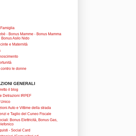
a Famiglia
ebè - Bonus Mamme - Bonus Mamma
 Bonus Asilo Nido
cinte e Maternità
à
noscimento
rtunità
 contro le donne
ZIONI GENERALI
retto il blog
 e Detrazioni IRPEF
 Unico
ioni Auto e Vittime della strada
nzi e Taglio del Cuneo Fiscale
iali: Bonus Elettricità, Bonus Gas,
lefonico
uisti - Social Card