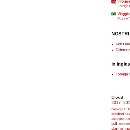
Informaz
Foreign 
Viaggia
Pizza e 
NOSTRI
Ken Loach
Differenz
In Ingle
Foreign 
Cloud
2017
20
l'impiego
CU
familiari
ass
assegno soc
colf
congedo
donne
ina