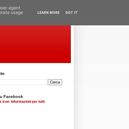
 user-agent
nerate usage
LEARN MORE
GOT IT
ito
su Facebook
Informazioni per tutti