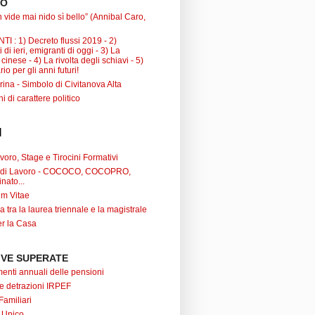
TO
 vide mai nido sì bello” (Annibal Caro,
I : 1) Decreto flussi 2019 - 2)
 di ieri, emigranti di oggi - 3) La
inese - 4) La rivolta degli schiavi - 5)
io per gli anni futuri!
ina - Simbolo di Civitanova Alta
ni di carattere politico
I
oro, Stage e Tirocini Formativi
ti di Lavoro - COCOCO, COCOPRO,
nato...
um Vitae
a tra la laurea triennale e la magistrale
r la Casa
VE SUPERATE
nti annuali delle pensioni
 e detrazioni IRPEF
Familiari
 Unico