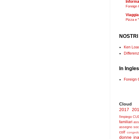
Informaz
Foreign 
Viaggia
Pizza e 
NOSTRI
Ken Loach
Differenz
In Ingle
Foreign 
Cloud
2017
20
l'impiego
CU
familiari
ass
assegno soc
colf
congedo
donne
ina