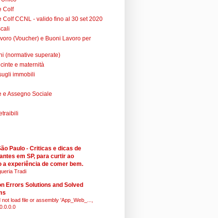
e Colf
 Colf CCNL - valido fino al 30 set 2020
cali
voro (Voucher) e Buoni Lavoro per
ni (normative superate)
cinte e maternità
sugli immobili
 e Assegno Sociale
raibili
o Paulo - Criticas e dicas de
antes em SP, para curtir ao
 a experiência de comer bem.
ueria Tradi
 Errors Solutions and Solved
ms
 not load file or assembly 'App_Web_...,
0.0.0.0