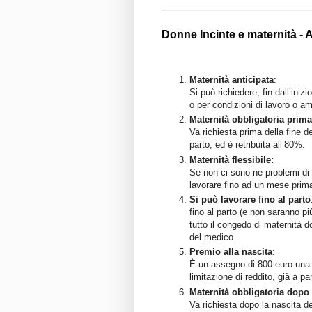
Donne Incinte e maternità -
Maternità anticipata
:
Si può richiedere, fin dall’ini
o per condizioni di lavoro o amb
Maternità obbligatoria prima
Va richiesta prima della fine 
parto, ed è retribuita all’80%.
Maternità flessibile:
Se non ci sono ne problemi di g
lavorare fino ad un mese prima 
Si può lavorare fino al parto
fino al parto (e non saranno p
tutto il congedo di maternità d
del medico.
Premio alla nascita
:
È un assegno di 800 euro una 
limitazione di reddito, già a pa
Maternità obbligatoria dopo 
Va richiesta dopo la nascita de