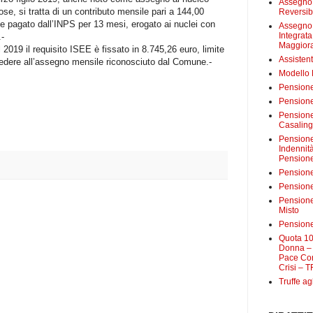
Assegno 
ose, si tratta di un contributo mensile pari a 144,00
Reversibi
e pagato dall’INPS per 13 mesi, erogato ai nuclei con
Assegno 
Integrat
.-
Maggiora
2019 il requisito ISEE è fissato in 8.745,26 euro, limite
Assistent
dere all’assegno mensile riconosciuto dal Comune.-
Modello
Pensione
Pensione
Pensione 
Casalin
Pensione 
Indennit
Pensione
Pensione
Pensione 
Pensione
Misto
Pensione
Quota 10
Donna – 
Pace Con
Crisi – T
Truffe ag