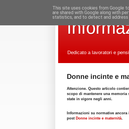
This site uses cookies from Google to 
are shared with Google along with per
statistics, and to detect and address
Informaz
Dedicato a lavoratori e pensi
Donne incinte e ma
Attenzione. Questo articolo contie
scopo di mantenere una memoria st
state in vigore negli anni.
Informazioni su normative ancora 
post
Donne incinte e maternità
.