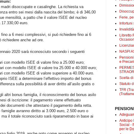
omuni:
Dimissio
le madri disoccupate e casalinghe. La richiesta va
Disoccup
nza entro sei mesi dalla nascita del bimbo; è di 346,00
ue mensilità, a patto che il valore ISEE del nucleo
Ferie, pe
 a 17.330,00 euro.
Infortuni
Invalidit
 fino a 6 mesi complessivi, si può richiedere fino ai 6
Libretto 
Occasio
ò richiedere anche ad ore.
Licenzi
NASPI A
 gennaio 2020 sarà riconosciuto secondo i seguenti
Pensioni
e Precari
iari con modello ISEE di valore fino a 25.000 euro;
PERMES
liari con modello ISEE di valore tra 25.000 e 40.000 euro;
STRAOR
iari con modello ISEE di valore superiore a 40.000 euro.
Scelta d
oprio ISEE a determinare l’effettivo importo del bonus
Statuto d
fferenza sulla possibilità di aver diritto all’asilo gratis o
TFR (Trat
(Trattame
gli altri bonus famiglia, il riconoscimento del bonus asilo
esi di iscrizione: il pagamento viene effettuato
o dei documenti che attestano il pagamento della retta.
PENSIONI
famiglie avranno diritto ai 3.000 euro, 2.500 euro o
Adeguame
 ma il totale riconosciuto sarà riparametrato in base ai
Anticipo
Social -
per le D
erzo figlio 2019, anche noto come assegno al nucleo