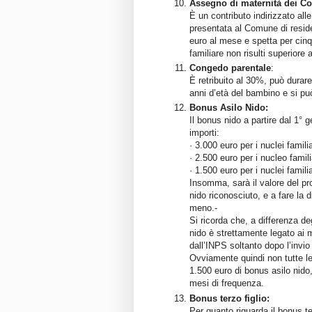
Assegno di maternità dei C
È un contributo indirizzato al
presentata al Comune di reside
euro al mese e spetta per cinq
familiare non risulti superiore
Congedo parentale
:
È retribuito al 30%, può durare
anni d’età del bambino e si pu
Bonus Asilo Nido:
Il bonus nido a partire dal 1°
importi:
· 3.000 euro per i nuclei famil
· 2.500 euro per i nucleo fami
· 1.500 euro per i nuclei famil
Insomma, sarà il valore del pr
nido riconosciuto, e a fare la di
meno.-
Si ricorda che, a differenza de
nido è strettamente legato ai m
dall’INPS soltanto dopo l’invi
Ovviamente quindi non tutte le 
1.500 euro di bonus asilo nido,
mesi di frequenza.
Bonus terzo figlio:
Per quanto riguarda il bonus t