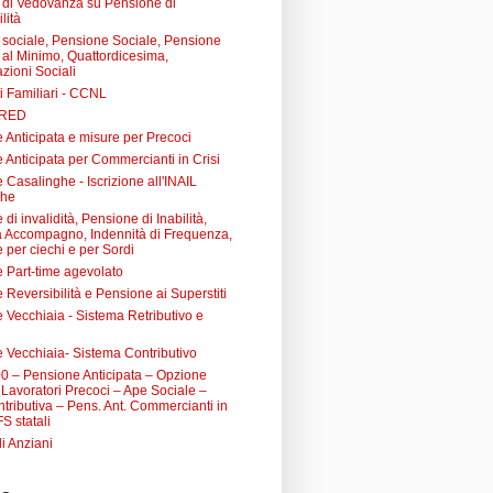
di Vedovanza su Pensione di
lità
sociale, Pensione Sociale, Pensione
a al Minimo, Quattordicesima,
zioni Sociali
i Familiari - CCNL
 RED
 Anticipata e misure per Precoci
 Anticipata per Commercianti in Crisi
Casalinghe - Iscrizione all'INAIL
ghe
di invalidità, Pensione di Inabilità,
à Accompagno, Indennità di Frequenza,
 per ciechi e per Sordi
 Part-time agevolato
Reversibilità e Pensione ai Superstiti
 Vecchiaia - Sistema Retributivo e
 Vecchiaia- Sistema Contributivo
0 – Pensione Anticipata – Opzione
Lavoratori Precoci – Ape Sociale –
tributiva – Pens. Ant. Commercianti in
FS statali
li Anziani