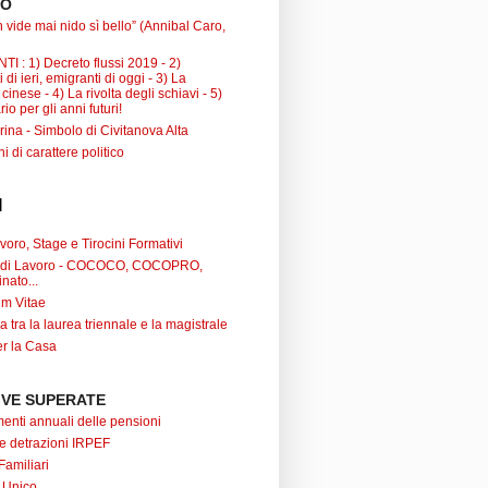
TO
 vide mai nido sì bello” (Annibal Caro,
I : 1) Decreto flussi 2019 - 2)
 di ieri, emigranti di oggi - 3) La
inese - 4) La rivolta degli schiavi - 5)
io per gli anni futuri!
ina - Simbolo di Civitanova Alta
ni di carattere politico
I
oro, Stage e Tirocini Formativi
ti di Lavoro - COCOCO, COCOPRO,
nato...
um Vitae
a tra la laurea triennale e la magistrale
r la Casa
VE SUPERATE
nti annuali delle pensioni
 e detrazioni IRPEF
Familiari
 Unico