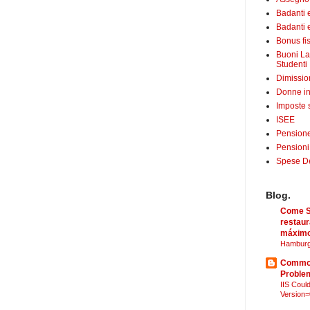
Badanti 
Badanti e
Bonus fis
Buoni La
Studenti
Dimissio
Donne in
Imposte 
ISEE
Pensione
Pensioni
Spese Det
Blog.
Come Sã
restaur
máximo
Hamburg
Common
Proble
IIS Could
Version=