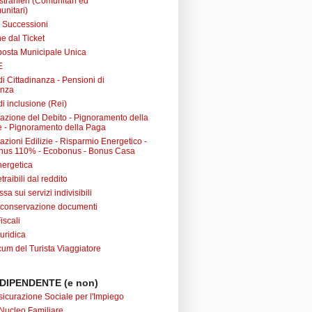
 stranieri (Comunitari ed
unitari)
e Successioni
e dal Ticket
posta Municipale Unica
E
i Cittadinanza - Pensioni di
anza
i inclusione (Rei)
urazione del Debito - Pignoramento della
 - Pignoramento della Paga
razioni Edilizie - Risparmio Energetico -
nus 110% - Ecobonus - Bonus Casa
nergetica
raibili dal reddito
sa sui servizi indivisibili
 conservazione documenti
iscali
uridica
m del Turista Viaggiatore
DIPENDENTE (e non)
sicurazione Sociale per l'Impiego
Nucleo Familiare