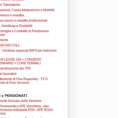
ni Telematiche
azione, Cassa Integrazione e Mobilità
rmessi e malattia
 sul lavoro e malattie professionali
à, Handicap e Disabilità
Famiglia e Contratto di Prestazione
nale
amento
SDI DIS-COLL
 - Gestione separata INPS per Autonomi
SI LEGGE 104 + CONGEDO
DINARIO + CURE TERMALI
i destinazione del TFR
ei lavoratori
tamento di Fine Rapporto) - T.F.S.
nto di Fine Servizio)
 e PENSIONATI
nto Annuale delle Pensioni
 Pensionistico APE Volontaria - Ape
 Pensione Anticipata RITA - APE ROSA
onne