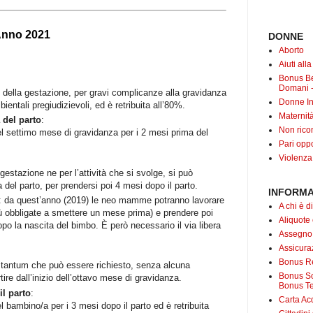
 Anno 2021
DONNE
Aborto
Aiuti all
Bonus B
Domani -
zio della gestazione, per gravi complicanze alla gravidanza
Donne In
ientali pregiudizievoli, ed è retribuita all’80%.
Maternit
 del parto
:
Non rico
del settimo mese di gravidanza per i 2 mesi prima del
Pari oppo
Violenza
estazione ne per l’attività che si svolge, si può
del parto, per prendersi poi 4 mesi dopo il parto.
INFORMA
: da quest’anno (2019) le neo mamme potranno lavorare
A chi è di
iù obbligate a smettere un mese prima) e prendere poi
Aliquote
opo la nascita del bimbo. È però necessario il via libera
Assegno
Assicuraz
Bonus Re
tantum che può essere richiesto, senza alcuna
Bonus Soc
rtire dall’inizio dell’ottavo mese di gravidanza.
Bonus Te
il parto
:
Carta Acq
l bambino/a per i 3 mesi dopo il parto ed è retribuita