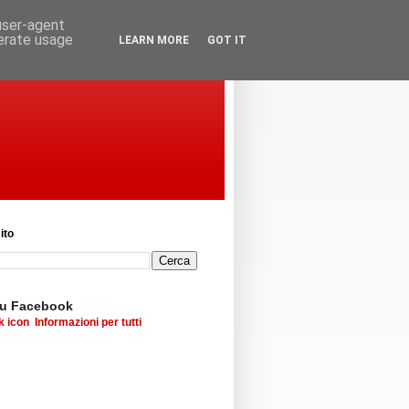
 user-agent
nerate usage
LEARN MORE
GOT IT
ito
su Facebook
Informazioni per tutti