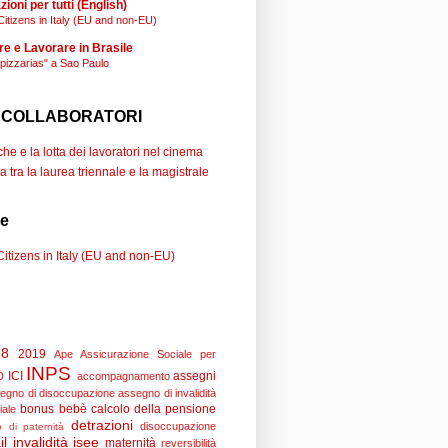
ioni per tutti (English)
Citizens in Italy (EU and non-EU)
re e Lavorare in Brasile
"pizzarias" a Sao Paulo
 COLLABORATORI
e e la lotta dei lavoratori nel cinema
a tra la laurea triennale e la magistrale
se
Citizens in Italy (EU and non-EU)
18
2019
Ape
Assicurazione Sociale per
INPS
ICI
assegni
D
accompagnamento
egno di disoccupazione
assegno di invalidità
bonus bebè
calcolo della pensione
iale
detrazioni
disoccupazione
 di paternità
il
invalidità
isee
maternità
reversibilità