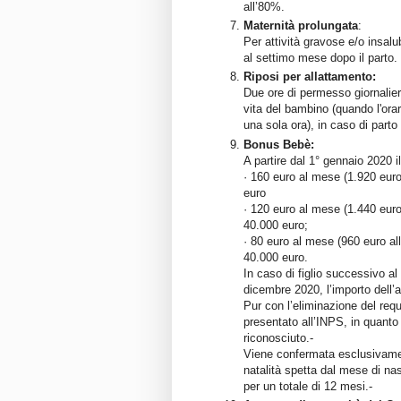
all’80%.
Maternità prolungata
:
Per attività gravose e/o insalu
al settimo mese dopo il parto.
Riposi per allattamento:
Due ore di permesso giornalier
vita del bambino (quando l'orari
una sola ora), in caso di part
Bonus Bebè:
A partire dal 1° gennaio 2020 i
· 160 euro al mese (1.920 euro
euro
· 120 euro al mese (1.440 euro
40.000 euro;
· 80 euro al mese (960 euro al
40.000 euro.
In caso di figlio successivo al
dicembre 2020, l’importo dell’
Pur con l’eliminazione del req
presentato all’INPS, in quanto 
riconosciuto.-
Viene confermata esclusivamen
natalità spetta dal mese di nasc
per un totale di 12 mesi.-