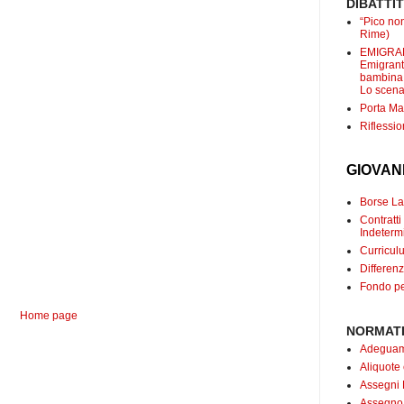
DIBATTI
“Pico non
Rime)
EMIGRANT
Emigranti
bambina c
Lo scenar
Porta Mar
Riflessio
GIOVAN
Borse Lav
Contrat
Indetermi
Curricul
Differenz
Fondo pe
Home page
NORMATI
Adeguame
Aliquote
Assegni 
Assegno