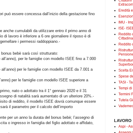
Cittadini
Extracom
Eredità 
bri può essere concessa dall’inizio della gestazione fino
Esenzion
IMU - Im
ISE- ISE
e anche cumulabili da utilizzare entro il primo anno di
Reddito d
o di lavoro è inferiore a 6 ore giornaliere il riposo è di
Cittadin
o gemellare i permessi raddoppiano.-
Reddito d
Ristrutt
l bonus bebè sarà così strutturato:
Pensione
 all’anno), per le famiglie con modello ISEE fino a 7.000
Ristruttu
Superbo
 all’anno) per le famiglie con modello ISEE da 7.001 a
Scelta E
Spese det
l’anno) per le famiglie con modello ISEE superiore a
TASI - Tas
Tempi di
 primo, nato o adottato tra il 1° gennaio 2020 e il 31
Termini F
assegno di natalità sarà aumentato di un ulteriore 20%.-
Tutela Gi
uisito di reddito, il modello ISEE dovrà comunque essere
Vademecu
sarà il parametro per il calcolo dell’importo
te per un anno la durata del bonus bebè; l’assegno di
LAVORO 
ita o ingresso in famiglia del figlio adottato e affidato,
Aspi - As
Assegni 