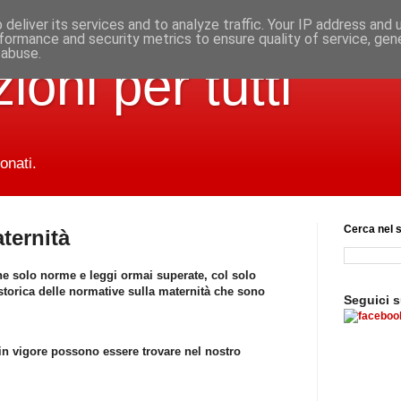
deliver its services and to analyze traffic. Your IP address and
formance and security metrics to ensure quality of service, ge
 abuse.
ioni per tutti
onati.
Cerca nel s
ternità
ne solo norme e leggi ormai superate, col solo
orica delle normative sulla maternità che sono
Seguici 
in vigore possono essere trovare nel nostro