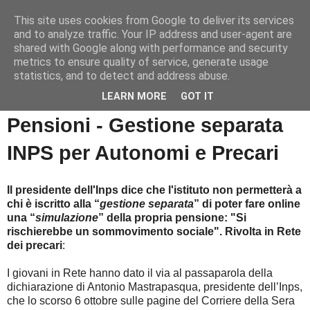
This site uses cookies from Google to deliver its services
Informazioni per tutti
and to analyze traffic. Your IP address and user-agent are
shared with Google along with performance and security
metrics to ensure quality of service, generate usage
Dedicato a lavoratori e pensionati.
statistics, and to detect and address abuse.
LEARN MORE
GOT IT
giovedì 2 dicembre 2010
Pensioni - Gestione separata
INPS per Autonomi e Precari
Il presidente dell'Inps dice che l'istituto non permetterà a
chi è iscritto alla “
gestione separata
” di poter fare online
una “
simulazione
” della propria pensione: "Si
rischierebbe un sommovimento sociale". Rivolta in Rete
dei precari
:
I giovani in Rete hanno dato il via al passaparola della
dichiarazione di Antonio Mastrapasqua, presidente dell’Inps,
che lo scorso 6 ottobre sulle pagine del Corriere della Sera