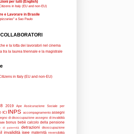
ioni per tutti (English)
Citizens in Italy (EU and non-EU)
re e Lavorare in Brasile
"pizzarias" a Sao Paulo
 COLLABORATORI
e e la lotta dei lavoratori nel cinema
a tra la laurea triennale e la magistrale
se
Citizens in Italy (EU and non-EU)
18
2019
Ape
Assicurazione Sociale per
INPS
ICI
assegni
D
accompagnamento
egno di disoccupazione
assegno di invalidità
bonus bebè
calcolo della pensione
iale
detrazioni
disoccupazione
 di paternità
il
invalidità
isee
maternità
reversibilità