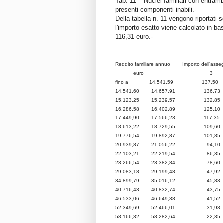
Tab. 11 – Nuclei familiari con entramb
presenti componenti inabili.-
Della tabella n. 11 vengono riportati
l'importo esatto viene calcolato in ba
116,31 euro.-
Reddito familiare annuo Importo dell'assegn
euro 3
fino a 14.541,59 137,5
14.541,60 14.657,91 1
15.123,25 15.239,57 132
16.286,58 16.402,89 1
17.449,90 17.566,23 117
18.613,22 18.729,55 109
19.776,54 19.892,87 101
20.939,87 21.056,22 94,
22.103,21 22.219,54 86,
23.266,54 23.382,84 78,
29.083,18 29.199,48 47,
34.899,79 35.016,12 45
40.716,43 40.832,74 43
46.533,06 46.649,38 41
52.349,69 52,466,01 31
58.166,32 58.282,64 22