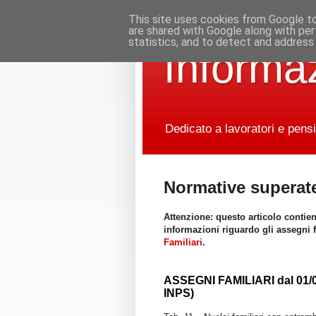
This site uses cookies from Google to 
are shared with Google along with per
statistics, and to detect and address
Informaz
Dedicato a lavoratori e pensi
Normative superate
Attenzione: questo articolo contien
informazioni riguardo gli assegni f
Familiari
.
ASSEGNI FAMILIARI dal 01/07/
INPS)