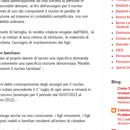
ti dalla partecipazione ad una società di persone in
Badanti 
ossibile detrarre, ai fini dell'assegno per il nucleo
ente di uno dei componenti il nucleo le perdite di
Badanti e
pazione ad imprese in contabilità semplificata, ma non
Bonus fis
ilità ordinaria.-
Buoni La
Studenti
menti di famiglia, le rendite vitalizie erogate dall'INAIL, le
Dimissio
 ai militari di leva vittime di infortunio, le indennità di
Donne in
ferta, l'assegno di mantenimento dei figli.-
Imposte 
ISEE
o familiare:
Pensione
are al proprio datore di lavoro una specifica domanda
Pensioni
contenente una specifica sezione denominata “Redditi
Spese Det
nenti il nucleo familiare”.-
Blog.
fini della corresponsione degli assegni per il nucleo
Come Sã
 solare precedente il 1° luglio di ogni anno e rimarrà in
restaur
ccessivo (esempio per il periodo dal 01/07/2013 al
máximo
nno 2012).-
Hamburg
Common
Proble
niuge anche se non convivente, i figli minorenni, i figli
IIS Could
poti inabili e familiari residenti all'estero di cittadino
Version=