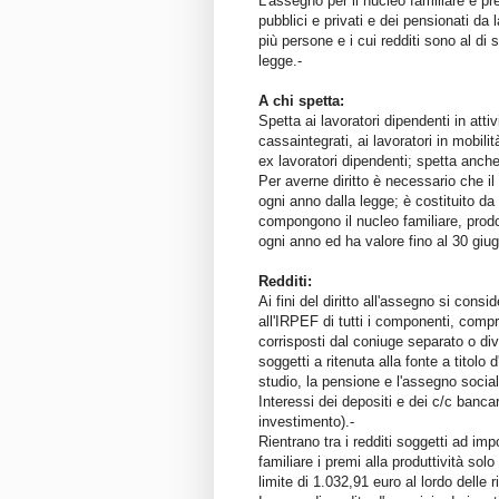
L'assegno per il nucleo familiare è pre
pubblici e privati e dei pensionati da
più persone e i cui redditi sono al di 
legge.-
A chi spetta:
Spetta ai lavoratori dipendenti in attiv
cassaintegrati, ai lavoratori in mobilit
ex lavoratori dipendenti; spetta anche
Per averne diritto è necessario che il r
ogni anno dalla legge; è costituito da
compongono il nucleo familiare, prodot
ogni anno ed ha valore fino al 30 giu
Redditi:
Ai fini del diritto all'assegno si con
all'IRPEF di tutti i componenti, compr
corrisposti dal coniuge separato o divor
soggetti a ritenuta alla fonte a titolo
studio, la pensione e l'assegno sociale
Interessi dei depositi e dei c/c banca
investimento).-
Rientrano tra i redditi soggetti ad im
familiare i premi alla produttività so
limite di 1.032,91 euro al lordo delle ri