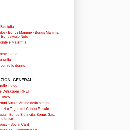
a Famiglia
ebè - Bonus Mamme - Bonus Mamma
 Bonus Asilo Nido
cinte e Maternità
à
noscimento
rtunità
 contro le donne
ZIONI GENERALI
retto il blog
 e Detrazioni IRPEF
 Unico
ioni Auto e Vittime della strada
nzi e Taglio del Cuneo Fiscale
iali: Bonus Elettricità, Bonus Gas,
lefonico
uisti - Social Card