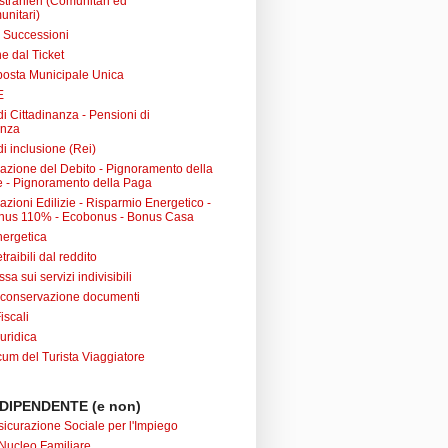
 stranieri (Comunitari ed
unitari)
e Successioni
e dal Ticket
posta Municipale Unica
E
i Cittadinanza - Pensioni di
anza
i inclusione (Rei)
urazione del Debito - Pignoramento della
 - Pignoramento della Paga
razioni Edilizie - Risparmio Energetico -
nus 110% - Ecobonus - Bonus Casa
nergetica
raibili dal reddito
sa sui servizi indivisibili
 conservazione documenti
iscali
uridica
m del Turista Viaggiatore
DIPENDENTE (e non)
sicurazione Sociale per l'Impiego
Nucleo Familiare