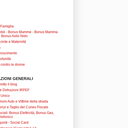
a Famiglia
ebè - Bonus Mamme - Bonus Mamma
 Bonus Asilo Nido
cinte e Maternità
à
noscimento
rtunità
 contro le donne
ZIONI GENERALI
retto il blog
 e Detrazioni IRPEF
 Unico
ioni Auto e Vittime della strada
nzi e Taglio del Cuneo Fiscale
iali: Bonus Elettricità, Bonus Gas,
lefonico
uisti - Social Card