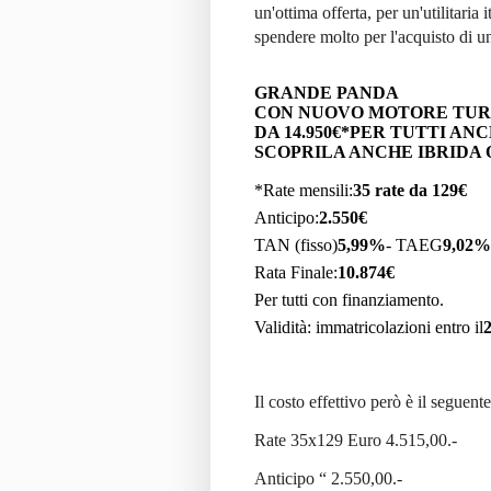
un'ottima offerta, per un'utilitaria 
spendere molto per l'acquisto di u
GRANDE PANDA
CON NUOVO MOTORE TUR
DA 14.950€*PER TUTTI ANCHE
SCOPRILA ANCHE IBRIDA 
*Rate mensili:
35 rate da 129€
Anticipo:
2.550€
TAN (fisso)
5,99%
- TAEG
9,02%
Rata Finale:
10.874€
Per tutti con finanziamento.
Validità: immatricolazioni entro il
Il costo effettivo però è il seguente
Rate 35x129 Euro 4.515,00.-
Anticipo “ 2.550,00.-