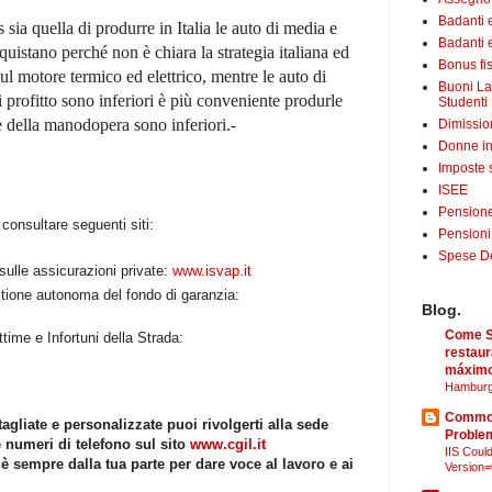
Badanti 
s sia quella di produrre in Italia le auto di media e
Badanti e
quistano perché non è chiara la strategia italiana ed
Bonus fis
l motore termico ed elettrico, mentre le auto di
Buoni La
i profitto sono inferiori è più conveniente produrle
Studenti
ia e della manodopera sono inferiori.-
Dimissio
Donne in
Imposte 
ISEE
Pensione
consultare seguenti siti:
Pensioni
Spese Det
a sulle assicurazioni private:
www.isvap.it
stione autonoma del fondo di garanzia:
Blog.
Come Sã
ttime e Infortuni della Strada:
restaur
máximo
Hamburg
Common
agliate e personalizzate puoi rivolgerti alla sede
Proble
e numeri di telefono sul sito
www.cgil.it
IIS Could
 è sempre dalla tua parte per dare voce al lavoro e ai
Version=