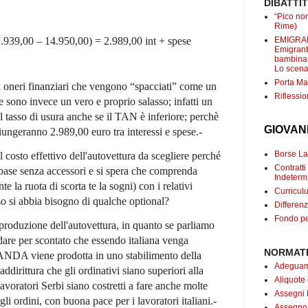
DIBATTI
“Pico non
Rime)
.939,00 – 14.950,00) = 2.989,00 int + spese
EMIGRANT
Emigranti
bambina c
Lo scenar
Porta Mar
li oneri finanziari che vengono “spacciati” come un
Riflessio
e sono invece un vero e proprio salasso; infatti un
tasso di usura anche se il TAN è inferiore; perchè
GIOVAN
iungeranno 2.989,00 euro tra interessi e spese.-
Borse Lav
l costo effettivo dell'autovettura da scegliere perché
Contrat
 base senza accessori e si spera che comprenda
Indetermi
e la ruota di scorta te la sogni) con i relativi
Curricul
o si abbia bisogno di qualche optional?
Differenz
Fondo pe
a produzione dell'autovettura, in quanto se parliamo
 per scontato che essendo italiana venga
NORMATI
 PANDA viene prodotta in uno stabilimento della
Adeguame
ddirittura che gli ordinativi siano superiori alla
Aliquote
lavoratori Serbi siano costretti a fare anche molte
Assegni 
gli ordini, con buona pace per i lavoratori italiani.-
Assegno