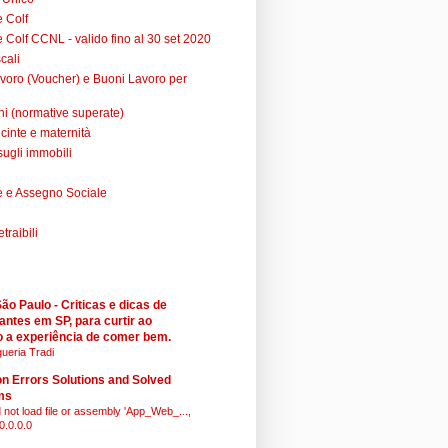
e Colf
 Colf CCNL - valido fino al 30 set 2020
cali
voro (Voucher) e Buoni Lavoro per
ni (normative superate)
cinte e maternità
sugli immobili
 e Assegno Sociale
raibili
o Paulo - Criticas e dicas de
antes em SP, para curtir ao
 a experiência de comer bem.
ueria Tradi
 Errors Solutions and Solved
ms
 not load file or assembly 'App_Web_...,
0.0.0.0