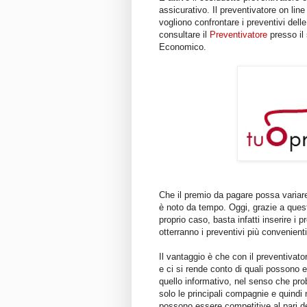
assicurativo. Il preventivatore on line
vogliono confrontare i preventivi dell
consultare il
Preventivatore
presso il 
Economico.
Che il premio da pagare possa variar
è noto da tempo. Oggi, grazie a quest
proprio caso, basta infatti inserire i pro
otterranno i preventivi più convenient
Il vantaggio è che con il preventivato
e ci si rende conto di quali possono 
quello informativo, nel senso che pro
solo le principali compagnie e quind
possono essere competitive al pari de