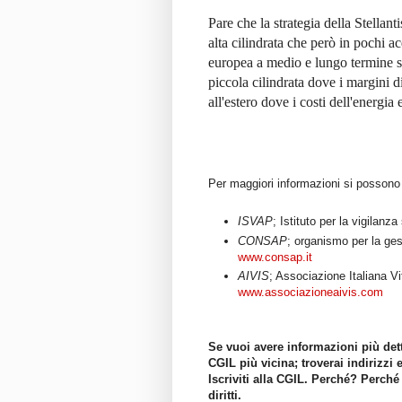
Pare che la strategia della Stellanti
alta cilindrata che però in pochi ac
europea a medio e lungo termine su
piccola cilindrata dove i margini d
all'estero dove i costi dell'energ
Per maggiori informazioni si possono 
ISVAP
; Istituto per la vigilanz
CONSAP
; organismo per la ge
www.consap.it
AIVIS
; Associazione Italiana Vi
www.associazioneaivis.com
Se vuoi avere informazioni più dett
CGIL più vicina; troverai indirizzi 
Iscriviti alla CGIL. Perché? Perché
diritti.