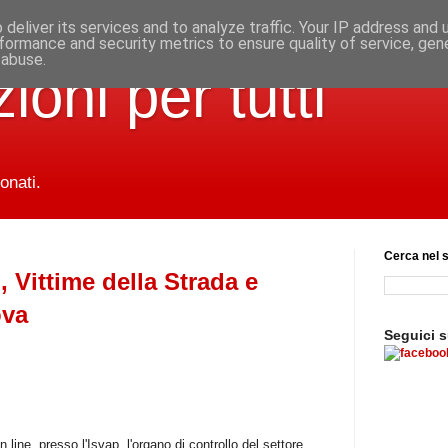
deliver its services and to analyze traffic. Your IP address and
formance and security metrics to ensure quality of service, ge
 abuse.
ioni per tutti
onati.
Cerca nel s
 Vittime della Strada e
ova
Seguici 
n line, presso l'Isvap, l'organo di controllo del settore