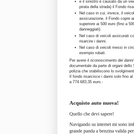
e il sinistro è causato da un vei
pirata della strada) il Fondo risa
Nel caso in cui, invece, il veic
assicurazione, il Fondo copre a
superiore ai 500 euro (fino a 50
danneggiati).
Nel caso di veicoli assicurati co
risarcire i danni.
Nel caso di veicoli messi in circ
esempio rubati.
Per avere il
riconoscimento dei danni
documentale da parte di organi dello S
polizia che stabiliscono lo svolgiment
Il fondo risarcisce i danni solo fino 
a 774.683,35 euro.-
Acquisto auto nuova!
Quello che devi sapere!
Navigando su internet mi sono imba
grande panda a benzina valida per 