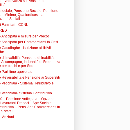
di Vedovanza su Pensione di
lità
sociale, Pensione Sociale, Pensione
a al Minimo, Quattordicesima,
zioni Sociali
i Familiari - CCNL
 RED
 Anticipata e misure per Precoci
 Anticipata per Commercianti in Crisi
Casalinghe - Iscrizione all'INAIL
ghe
di invalidità, Pensione di Inabilità,
à Accompagno, Indennità di Frequenza,
 per ciechi e per Sordi
 Part-time agevolato
Reversibilità e Pensione ai Superstiti
 Vecchiaia - Sistema Retributivo e
 Vecchiaia- Sistema Contributivo
0 – Pensione Anticipata – Opzione
Lavoratori Precoci – Ape Sociale –
tributiva – Pens. Ant. Commercianti in
FS statali
li Anziani