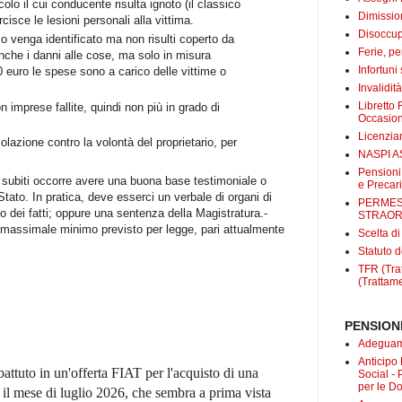
colo il cui conducente risulta ignoto (il classico
Dimissio
rcisce le lesioni personali alla vittima.
Disoccup
olo venga identificato ma non risulti coperto da
Ferie, pe
nche i danni alle cose, ma solo in misura
Infortuni
0 euro le spese sono a carico delle vittime o
Invalidit
Libretto 
n imprese fallite, quindi non più in grado di
Occasio
Licenzi
olazione contro la volontà del proprietario, per
NASPI A
Pensioni
subiti occorre avere una buona base testimoniale o
e Precari
tato. In pratica, deve esserci un verbale di organi di
PERMES
o dei fatti; oppure una sentenza della Magistratura.-
STRAOR
al massimale minimo previsto per legge, pari attualmente
Scelta d
Statuto d
TFR (Trat
(Trattame
PENSIONI
Adeguame
Anticipo
ttuto in un'offerta FIAT per l'acquisto di una
Social -
per le D
il mese di luglio 2026, che sembra a prima vista