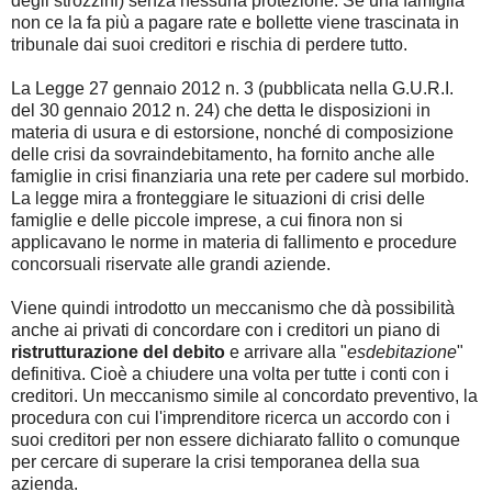
degli strozzini) senza nessuna protezione. Se una famiglia
non ce la fa più a pagare rate e bollette viene trascinata in
tribunale dai suoi creditori e rischia di perdere tutto.
La Legge 27 gennaio 2012 n. 3 (pubblicata nella G.U.R.I.
del 30 gennaio 2012 n. 24) che detta le disposizioni in
materia di usura e di estorsione, nonché di composizione
delle crisi da sovraindebitamento, ha fornito anche alle
famiglie in crisi finanziaria una rete per cadere sul morbido.
La legge mira a fronteggiare le situazioni di crisi delle
famiglie e delle piccole imprese, a cui finora non si
applicavano le norme in materia di fallimento e procedure
concorsuali riservate alle grandi aziende.
Viene quindi introdotto un meccanismo che dà possibilità
anche ai privati di concordare con i creditori un piano di
ristrutturazione del debito
e arrivare alla "
esdebitazione
"
definitiva. Cioè a chiudere una volta per tutte i conti con i
creditori. Un meccanismo simile al concordato preventivo, la
procedura con cui l'imprenditore ricerca un accordo con i
suoi creditori per non essere dichiarato fallito o comunque
per cercare di superare la crisi temporanea della sua
azienda.