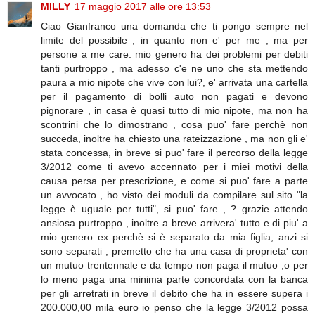
MILLY
17 maggio 2017 alle ore 13:53
Ciao Gianfranco una domanda che ti pongo sempre nel
limite del possibile , in quanto non e' per me , ma per
persone a me care: mio genero ha dei problemi per debiti
tanti purtroppo , ma adesso c'e ne uno che sta mettendo
paura a mio nipote che vive con lui?, e' arrivata una cartella
per il pagamento di bolli auto non pagati e devono
pignorare , in casa è quasi tutto di mio nipote, ma non ha
scontrini che lo dimostrano , cosa puo' fare perchè non
succeda, inoltre ha chiesto una rateizzazione , ma non gli e'
stata concessa, in breve si puo' fare il percorso della legge
3/2012 come ti avevo accennato per i miei motivi della
causa persa per prescrizione, e come si puo' fare a parte
un avvocato , ho visto dei moduli da compilare sul sito "la
legge è uguale per tutti", si puo' fare , ? grazie attendo
ansiosa purtroppo , inoltre a breve arrivera' tutto e di piu' a
mio genero ex perchè si è separato da mia figlia, anzi si
sono separati , premetto che ha una casa di proprieta' con
un mutuo trentennale e da tempo non paga il mutuo ,o per
lo meno paga una minima parte concordata con la banca
per gli arretrati in breve il debito che ha in essere supera i
200.000,00 mila euro io penso che la legge 3/2012 possa