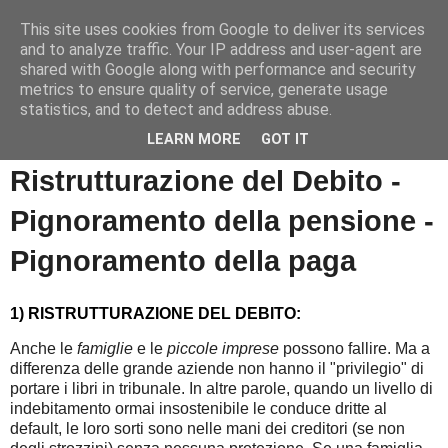
This site uses cookies from Google to deliver its services
Informazioni per tutti
and to analyze traffic. Your IP address and user-agent are
shared with Google along with performance and security
metrics to ensure quality of service, generate usage
Dedicato a lavoratori e pensionati.
statistics, and to detect and address abuse.
LEARN MORE
GOT IT
lunedì 26 ottobre 2015
Ristrutturazione del Debito -
Pignoramento della pensione -
Pignoramento della paga
1) RISTRUTTURAZIONE DEL DEBITO:
Anche le
famiglie
e le
piccole imprese
possono fallire. Ma a
differenza delle grande aziende non hanno il "privilegio" di
portare i libri in tribunale. In altre parole, quando un livello di
indebitamento ormai insostenibile le conduce dritte al
default, le loro sorti sono nelle mani dei creditori (se non