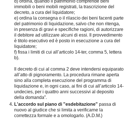
d) ordina, quando il patrimonio comprende beni
immobili o beni mobili registrati, la trascrizione del
decreto, a cura del liquidatore;
e) ordina la consegna o il rilascio dei beni facenti parte
del patrimonio di liquidazione, salvo che non ritenga,
in presenza di gravi e specifiche ragioni, di autorizzare
il debitore ad utilizzare alcuni di essi. Il provvedimento
è titolo esecutivo ed è posto in esecuzione a cura del
liquidatore;
f) fissa i limiti di cui all’articolo 14-ter, comma 5, lettera
b).
Il decreto di cui al comma 2 deve intendersi equiparato
all’atto di pignoramento. La procedura rimane aperta
sino alla completa esecuzione del programma di
liquidazione e, in ogni caso, ai fini di cui all’articolo 14-
undecies, per i quattro anni successivi al deposito
della domanda”.
L'accordo sul piano di "esdebitazione"
passa di
nuovo al giudice che si limita a verificarne la
correttezza formale e a omologarlo. (A.D.M.)