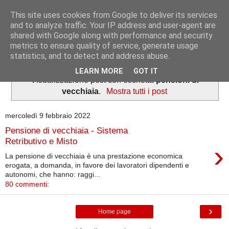
This site uses cookies from Google to deliver its services
Informazioni per tutti
and to analyze traffic. Your IP address and user-agent are
shared with Google along with performance and security
metrics to ensure quality of service, generate usage
Dedicato a lavoratori e pensionati.
statistics, and to detect and address abuse.
LEARN MORE
GOT IT
Visualizzazione post con etichetta
pensioni di
vecchiaia
.
Mostra tutti i post
mercoledì 9 febbraio 2022
Pensione di vecchiaia - Sistema
Retributivo e Misto
›
La pensione di vecchiaia è una prestazione economica
erogata, a domanda, in favore dei lavoratori dipendenti e
autonomi, che hanno: raggi...
80 commenti:
›
Home page