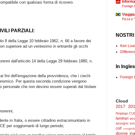
Informaz
compatibile con qualsiasi forma di ricovero.
Foreign 
Viaggia
Pizza e 
VILI PARZIALI:
NOSTRI
colo 8 della Legge 10 febbraio 1962, n. 66 a favore dei
Ken Loach
 non superiore ad un ventesimo in entrambi gli occhi
Differenz
renni dall'articolo 14 della Legge 29 febbraio 1980, n.
In Ingle
ai fini dell'erogazione della provvidenza, che i ciechi
Foreign 
o economico. Per questa seconda condizione vengono
ito personale che non devono essere superati dal titolare
Cloud
2017
20
norenni;
l'impiego
CU
familiari
ass
ente in Italia, o essere cittadino extracomunitario in
assegno soc
E per soggiornanti di lungo periodo;
colf
congedo
donne
ina