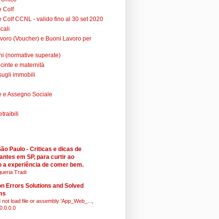
e Colf
 Colf CCNL - valido fino al 30 set 2020
cali
voro (Voucher) e Buoni Lavoro per
ni (normative superate)
cinte e maternità
sugli immobili
 e Assegno Sociale
raibili
o Paulo - Criticas e dicas de
antes em SP, para curtir ao
 a experiência de comer bem.
ueria Tradi
 Errors Solutions and Solved
ms
 not load file or assembly 'App_Web_...,
0.0.0.0