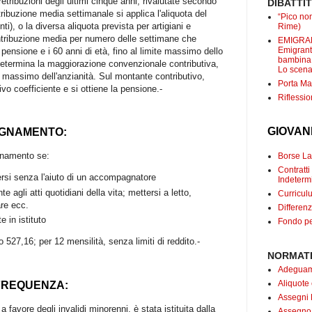
retribuzioni degli ultimi cinque anni, rivalutate secondo
DIBATTI
etribuzione media settimanale si applica l'aliquota del
“Pico non
ti), o la diversa aliquota prevista per artigiani e
Rime)
ontribuzione media per numero delle settimane che
EMIGRANT
Emigranti
 pensione e i 60 anni di età, fino al limite massimo dello
bambina c
etermina la maggiorazione convenzionale contributiva,
Lo scenar
l massimo dell'anzianità. Sul montante contributivo,
Porta Mar
ivo coefficiente e si ottiene la pensione.-
Riflessio
GIOVAN
AGNAMENTO:
agnamento se:
Borse Lav
Contrat
rsi senza l'aiuto di un accompagnatore
Indetermi
te agli atti quotidiani della vita; mettersi a letto,
Curricul
are ecc.
Differenz
 in istituto
Fondo pe
 527,16; per 12 mensilità, senza limiti di reddito.-
NORMATI
Adeguame
Aliquote
 FREQUENZA:
Assegni 
 favore degli invalidi minorenni, è stata istituita dalla
Assegno