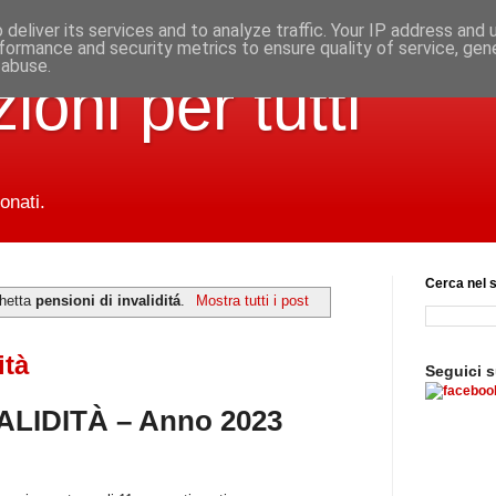
deliver its services and to analyze traffic. Your IP address and
formance and security metrics to ensure quality of service, ge
 abuse.
ioni per tutti
onati.
Cerca nel s
chetta
pensioni di invaliditá
.
Mostra tutti i post
ità
Seguici 
ALIDITÀ – Anno 2023