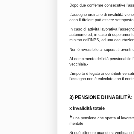
Dopo due conferme consecutive l'asse
L'assegno ordinario di invalidità vie
caso il titolare può essere sottoposto
In caso di attività lavorativa l'asseg
autonomo ed, in caso di superamento d
minimo dell'INPS, ad una decurtazion
Non è reversibile ai superstiti aventi di
Al compimento dell'età pensionabile l
vecchiaia.-
L’importo è legato ai contributi versat
l’assegno non è calcolato con il contr
3) PENSIONE DI INABILITÀ:
x Invalidità totale
È una pensione che spetta ai lavorator
mentale
Si può ottenere quando si verificano l