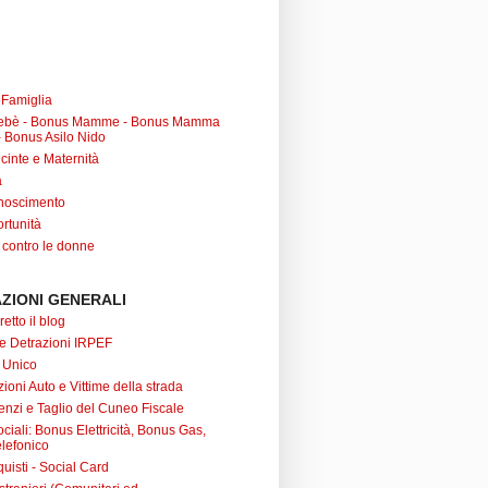
a Famiglia
ebè - Bonus Mamme - Bonus Mamma
 Bonus Asilo Nido
cinte e Maternità
à
noscimento
rtunità
 contro le donne
ZIONI GENERALI
retto il blog
 e Detrazioni IRPEF
 Unico
ioni Auto e Vittime della strada
nzi e Taglio del Cuneo Fiscale
iali: Bonus Elettricità, Bonus Gas,
lefonico
uisti - Social Card