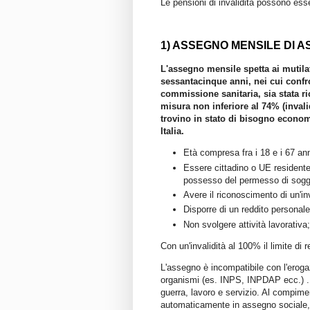
Le pensioni di invalidità possono esse
1) ASSEGNO MENSILE DI A
L'assegno mensile spetta ai mutilati 
sessantacinque anni, nei cui confr
commissione sanitaria, sia stata ri
misura non inferiore al 74% (invalid
trovino in stato di bisogno economi
Italia.
Età compresa fra i 18 e i 67 ann
Essere cittadino o UE residente 
possesso del permesso di soggi
Avere il riconoscimento di un'in
Disporre di un reddito personale 
Non svolgere attività lavorativa;
Con un'invalidità al 100% il limite di 
L'assegno è incompatibile con l'erogazi
organismi (es. INPS, INPDAP ecc.) . E'
guerra, lavoro e servizio. Al compime
automaticamente in assegno sociale, con