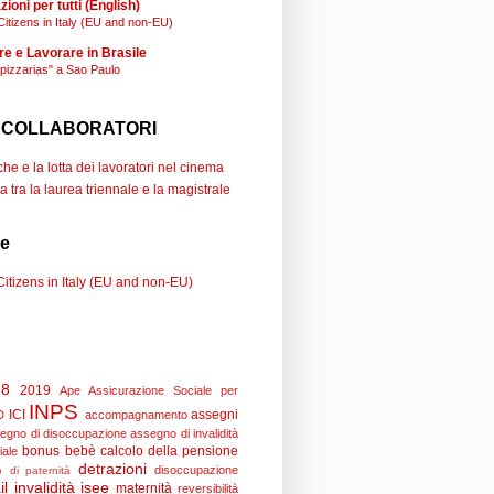
ioni per tutti (English)
Citizens in Italy (EU and non-EU)
re e Lavorare in Brasile
"pizzarias" a Sao Paulo
 COLLABORATORI
e e la lotta dei lavoratori nel cinema
a tra la laurea triennale e la magistrale
se
Citizens in Italy (EU and non-EU)
18
2019
Ape
Assicurazione Sociale per
INPS
ICI
assegni
D
accompagnamento
egno di disoccupazione
assegno di invalidità
bonus bebè
calcolo della pensione
iale
detrazioni
disoccupazione
 di paternità
il
invalidità
isee
maternità
reversibilità