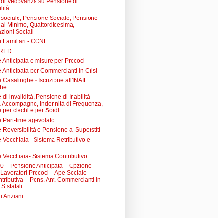
di Vedovanza su Pensione di
lità
sociale, Pensione Sociale, Pensione
a al Minimo, Quattordicesima,
zioni Sociali
i Familiari - CCNL
 RED
 Anticipata e misure per Precoci
 Anticipata per Commercianti in Crisi
Casalinghe - Iscrizione all'INAIL
ghe
di invalidità, Pensione di Inabilità,
à Accompagno, Indennità di Frequenza,
 per ciechi e per Sordi
 Part-time agevolato
Reversibilità e Pensione ai Superstiti
 Vecchiaia - Sistema Retributivo e
 Vecchiaia- Sistema Contributivo
0 – Pensione Anticipata – Opzione
Lavoratori Precoci – Ape Sociale –
tributiva – Pens. Ant. Commercianti in
FS statali
li Anziani