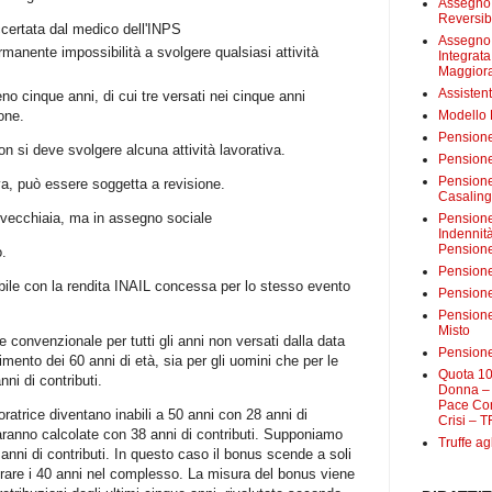
Assegno 
Reversibi
ccertata dal medico dell'INPS
Assegno 
manente impossibilità a svolgere qualsiasi attività
Integrat
Maggiora
Assistent
eno cinque anni, di cui tre versati nei cinque anni
one.
Modello
Pensione
on si deve svolgere alcuna attività lavorativa.
Pensione
Pensione 
iva, può essere soggetta a revisione.
Casalin
 vecchiaia, ma in assegno sociale
Pensione 
Indennit
Pensione
o.
Pensione
bile con la rendita INAIL concessa per lo stesso evento
Pensione 
Pensione
Misto
convenzionale per tutti gli anni non versati dalla data
Pensione
mento dei 60 anni di età, sia per gli uomini che per le
Quota 10
ni di contributi.
Donna – 
Pace Con
ratrice diventano inabili a 50 anni con 28 anni di
Crisi – T
saranno calcolate con 38 anni di contributi. Supponiamo
Truffe ag
anni di contributi. In questo caso il bonus scende a soli
rare i 40 anni nel complesso. La misura del bonus viene