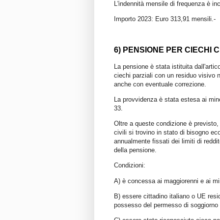
L'indennità mensile di frequenza è in
Importo 2023: Euro 313,91 mensili.-
6) PENSIONE PER CIECHI CI
La pensione è stata istituita dall'arti
ciechi parziali con un residuo visivo
anche con eventuale correzione.
La provvidenza è stata estesa ai mino
33.
Oltre a queste condizione è previsto, 
civili si trovino in stato di bisogn
annualmente fissati dei limiti di redd
della pensione.
Condizioni:
A) è concessa ai maggiorenni e ai mi
B) essere cittadino italiano o UE resid
possesso del permesso di soggiorno C