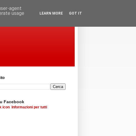
 user-agent
nerate usage
LEARN MORE
GOT IT
ito
su Facebook
Informazioni per tutti