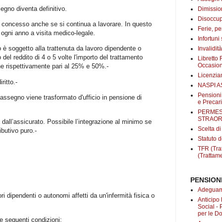
gno diventa definitivo.
Dimissio
Disoccup
ne concesso anche se si continua a lavorare. In questo
Ferie, pe
 ogni anno a visita medico-legale.
Infortuni
no è soggetto alla trattenuta da lavoro dipendente o
Invalidit
el reddito di 4 o 5 volte l'importo del trattamento
Libretto 
Occasio
e rispettivamente pari al 25% e 50%.-
Licenzi
ritto.-
NASPI A
Pensioni
'assegno viene trasformato d'ufficio in pensione di
e Precari
PERMES
STRAOR
i dall’assicurato. Possibile l’integrazione al minimo se
Scelta d
ibutivo puro.-
Statuto d
TFR (Trat
(Trattame
PENSIONI
Adeguame
i dipendenti o autonomi affetti da un'infermità fisica o
Anticipo
Social -
per le D
e seguenti condizioni: