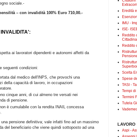
Cittadini
egno sociale.-
Extracom
Eredità 
ensilità – con invalidità 100% Euro 710,00.-
Esenzion
IMU - Im
ISE- ISE
INVALIDITA':
Reddito d
Cittadin
Reddito d
Ristrutt
petta ai lavoratori dipendenti e autonomi affetti da
Pensione
Ristruttu
Superbo
e seguenti condizioni:
Scelta E
certata dal medico dell'INPS, che provochi una
Spese det
i della capacità di lavoro, in occupazioni
TASI - Tas
oratore.
Tempi di
eno cinque anni, di cui almeno tre versati nei
Termini F
nda di pensione.
Tutela Gi
à non è cumulabile con la rendita INAIL concessa
Vademecu
.
è una pensione definitiva; vale infatti fino ad un massimo
LAVORO 
da del beneficiario che viene quindi sottoposto ad una
Aspi - As
Assegni 