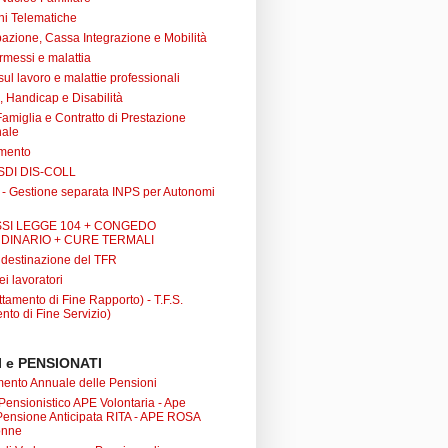
ni Telematiche
azione, Cassa Integrazione e Mobilità
rmessi e malattia
 sul lavoro e malattie professionali
à, Handicap e Disabilità
Famiglia e Contratto di Prestazione
nale
amento
SDI DIS-COLL
 - Gestione separata INPS per Autonomi
SI LEGGE 104 + CONGEDO
DINARIO + CURE TERMALI
i destinazione del TFR
ei lavoratori
tamento di Fine Rapporto) - T.F.S.
nto di Fine Servizio)
 e PENSIONATI
nto Annuale delle Pensioni
 Pensionistico APE Volontaria - Ape
 Pensione Anticipata RITA - APE ROSA
onne