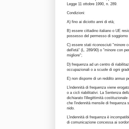
Legge 11 ottobre 1990, n. 289.
Condizioni:
A) fino ai diciotto anni di età;
B) essere cittadino italiano o UE resid
possesso del permesso di soggiorno C
C) essere stati riconosciuti "minore co
dell'età" (L. 289/90) o "minore con per
migliore";
D) frequenza ad un centro di riabilita
occupazionali o a scuole di ogni grad
E) non disporre di un reddito annuo p
L'indennità di frequenza viene erogata
o a cicli riabilitativi. La Sentenza d
dichiarato l'illegittimità costituziona
che l'indennità mensile di frequenza 
nido.
L'indennità di frequenza è incompatib
di comunicazione concessa ai sordom