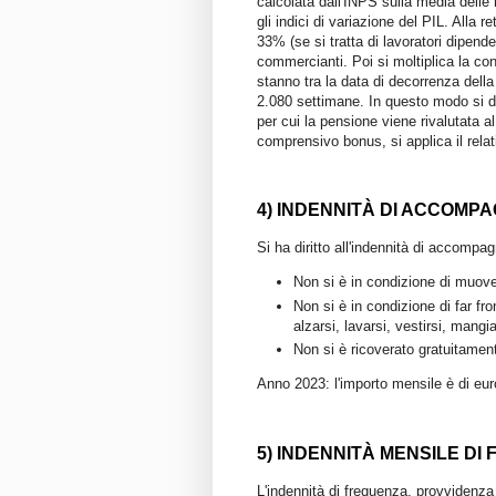
calcolata dall'INPS sulla media delle 
gli indici di variazione del PIL. Alla r
33% (se si tratta di lavoratori dipenden
commercianti. Poi si moltiplica la c
stanno tra la data di decorrenza della
2.080 settimane. In questo modo si d
per cui la pensione viene rivalutata a
comprensivo bonus, si applica il relat
4) INDENNITÀ DI ACCOMP
Si ha diritto all'indennità di accomp
Non si è in condizione di muove
Non si è in condizione di far fron
alzarsi, lavarsi, vestirsi, mangi
Non si è ricoverato gratuitamente
Anno 2023: l'importo mensile è di euro
5) INDENNITÀ MENSILE DI
L'indennità di frequenza, provvidenza a