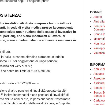
re riassunte negli 11 seguenti punti:
DONNE
SSISTENZA:
Aborto
Aiuti all
e invalidi civili di età compresa tra i diciotto e i
Bonus B
onti, in sede di visita medica presso la competente
Domani -
conosciuta una riduzione della capacità lavorativa in
Donne In
i parziali), che siano incollocati al lavoro, si
Maternit
co, siano cittadini italiani e abbiano la residenza in
Non rico
Pari oppo
i di età;
Violenza
in Italia, o essere cittadino extracomunitario in
orno CE per soggiornanti di lungo periodo;
INFORMA
validità dal 74% al 99%;
A chi è di
che rientri nei limiti di Euro 5.391,88.-
Aliquote
Assegno
reddito sale a 17.920,00 euro.-
Assicuraz
Bonus Re
one di altre pensioni di invalidità erogate da altri
Bonus Soc
 inoltre incompatibile con pensioni di invalidità di
Bonus Te
nto dei 67 anni di età, la pensione viene trasformata
Carta Acq
 i limiti di reddito dell'invalidità civile, e l'importo