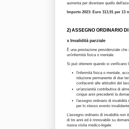
aumenta per diventare quello dell'ass
Importo 2023: Euro 313,91 per 13 m
2) ASSEGNO ORDINARIO DI 
x Invalidità parziale
È una prestazione previdenziale che s
un'infermità fisica o mentale.
Si può ottenere quando si verificano l
l'infermità fisica o mentale, ac
riduzione permanente di due terz
confacenti alle attitudini del lav
un'anzianità contributiva di alm
cinque anni precedenti la doma
l'assegno ordinario di invalidit
per lo stesso evento invalidante
L'assegno ordinario di invalidità non 
di tre anni ed è rinnovabile su doman
nuova visita medico-legale.