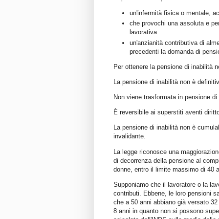
un'infermità fisica o mentale, a
che provochi una assoluta e per
lavorativa
un'anzianità contributiva di alm
precedenti la domanda di pensi
Per ottenere la pensione di inabilità n
La pensione di inabilità non è definit
Non viene trasformata in pensione di
È reversibile ai superstiti aventi diritt
La pensione di inabilità non è cumula
invalidante.
La legge riconosce una maggiorazione 
di decorrenza della pensione al compi
donne, entro il limite massimo di 40 an
Supponiamo che il lavoratore o la lavo
contributi. Ebbene, le loro pensioni 
che a 50 anni abbiano già versato 32 
8 anni in quanto non si possono supe