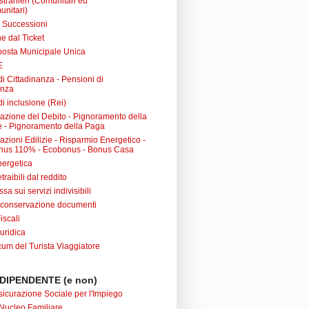
 stranieri (Comunitari ed
unitari)
e Successioni
e dal Ticket
posta Municipale Unica
E
i Cittadinanza - Pensioni di
anza
i inclusione (Rei)
urazione del Debito - Pignoramento della
 - Pignoramento della Paga
razioni Edilizie - Risparmio Energetico -
nus 110% - Ecobonus - Bonus Casa
nergetica
raibili dal reddito
sa sui servizi indivisibili
 conservazione documenti
iscali
uridica
m del Turista Viaggiatore
DIPENDENTE (e non)
sicurazione Sociale per l'Impiego
Nucleo Familiare