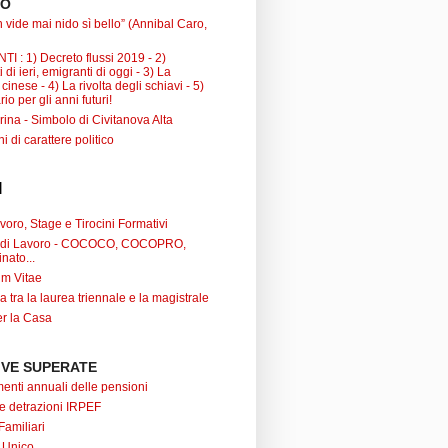
TO
 vide mai nido sì bello” (Annibal Caro,
I : 1) Decreto flussi 2019 - 2)
 di ieri, emigranti di oggi - 3) La
inese - 4) La rivolta degli schiavi - 5)
io per gli anni futuri!
ina - Simbolo di Civitanova Alta
ni di carattere politico
I
oro, Stage e Tirocini Formativi
ti di Lavoro - COCOCO, COCOPRO,
nato...
um Vitae
a tra la laurea triennale e la magistrale
r la Casa
VE SUPERATE
nti annuali delle pensioni
 e detrazioni IRPEF
Familiari
 Unico