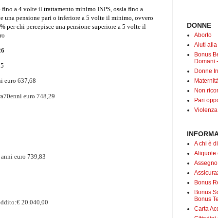
 fino a 4 volte il trattamento minimo INPS, ossia fino a
ce una pensione pari o inferiore a 5 volte il minimo, ovvero
DONNE
0%
per chi percepisce una pensione superiore a 5 volte il
ro
Aborto
Aiuti all
26
Bonus B
Domani -
85
Donne In
ni euro 637,68
Maternit
Non rico
ra70enni euro 748,29
Pari oppo
Violenza
INFORMA
A chi è di
Aliquote
 anni euro 739,83
Assegno
Assicuraz
Bonus Re
Bonus Soc
Bonus Te
reddito:€ 20.040,00
Carta Acq