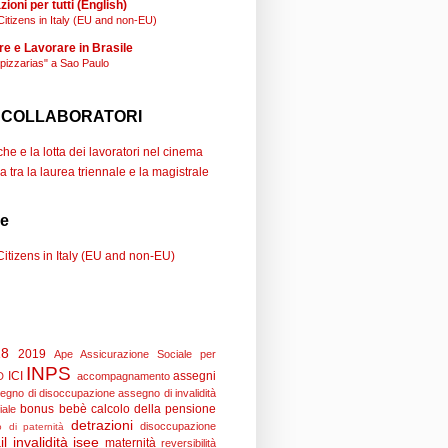
ioni per tutti (English)
Citizens in Italy (EU and non-EU)
re e Lavorare in Brasile
"pizzarias" a Sao Paulo
 COLLABORATORI
e e la lotta dei lavoratori nel cinema
a tra la laurea triennale e la magistrale
se
Citizens in Italy (EU and non-EU)
18
2019
Ape
Assicurazione Sociale per
INPS
ICI
assegni
D
accompagnamento
egno di disoccupazione
assegno di invalidità
bonus bebè
calcolo della pensione
iale
detrazioni
disoccupazione
 di paternità
il
invalidità
isee
maternità
reversibilità