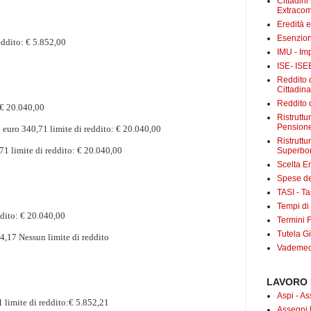
Cittadini
Extracom
Eredità 
Esenzion
reddito: € 5.852,00
IMU - Im
ISE- ISE
Reddito d
Cittadin
Reddito d
 € 20.040,00
Ristrutt
Pensione
ti euro 340,71
limite di reddito: € 20.040,00
Ristruttu
,71
limite di reddito: € 20.040,00
Superbo
Scelta E
Spese det
TASI - Tas
Tempi di
ddito: € 20.040,00
Termini F
Tutela Gi
74,17
Nessun limite di reddito
Vademecu
LAVORO 
Aspi - As
71
limite di reddito:€ 5.852,21
Assegni 