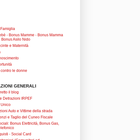
a Famiglia
ebè - Bonus Mamme - Bonus Mamma
 Bonus Asilo Nido
cinte e Maternità
à
noscimento
rtunità
 contro le donne
ZIONI GENERALI
retto il blog
 e Detrazioni IRPEF
 Unico
ioni Auto e Vittime della strada
nzi e Taglio del Cuneo Fiscale
iali: Bonus Elettricità, Bonus Gas,
lefonico
uisti - Social Card