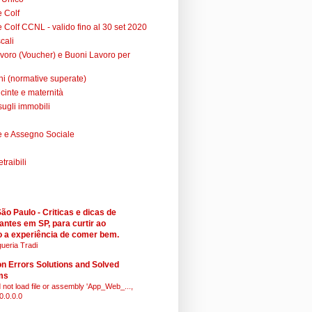
e Colf
 Colf CCNL - valido fino al 30 set 2020
cali
voro (Voucher) e Buoni Lavoro per
ni (normative superate)
cinte e maternità
sugli immobili
 e Assegno Sociale
raibili
o Paulo - Criticas e dicas de
antes em SP, para curtir ao
 a experiência de comer bem.
ueria Tradi
 Errors Solutions and Solved
ms
 not load file or assembly 'App_Web_...,
0.0.0.0