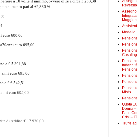
uperiore a 10 volte il minimo, ovvero
oltre a circa 5.253,38
Assegno 
Reversibi
è, un aumento pari al
+2,336 %
.
Assegno 
Integrat
23:
Maggiora
74
Assistent
Modello
ni euro 600,00
Pensione
Pensione
ra70enni euro 695,00
Pensione 
Casalin
Pensione 
ino a £ 5.391,88
Indennit
Pensione
0 anni euro 695,00
Pensione
Pensione 
no a £ 6.542,51
Pensione
Misto
 anni euro 695,00
Pensione
Quota 10
Donna – 
Pace Con
Crisi – T
mite di reddito:€ 17.920,00
Truffe ag