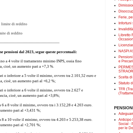
Dimissio
Disoccup
Ferie, pe
Infortuni
limite di reddito
Invalidit
mite di reddito
Libretto 
Occasio
--------------------------------------------------
Licenzi
NASPI A
ne pensioni dal 2023, segue queste percentuali:
Pensioni
no a 4 volte il trattamento minimo INPS, ossia fino
e Precari
ia, cioè, un aumento pari a
+7,3 %.
PERMES
STRAOR
ri o inferiore a 5 volte il minimo, ovvero
tra 2.101,52 euro e
Scelta d
ia, cioè, un aumento pari al
+6,2 %
;
Statuto d
TFR (Trat
ari o inferiore a 6 volte il minimo, ovvero
tra 2.627 e
(Trattame
ascia, cioè, un aumento pari al
+3,8%
;
a 6 a 8 volte il minimo, ovvero
tra i 3.152,28‬ e 4.203 euro
.
PENSIONI
 aumento pari al
+3,431 %
;
Adeguame
a 8 a 10 volte il minimo, ovvero
tra 4.203 e 5.253,38 euro
.
Anticipo
Social -
 aumento pari al
+2,701 %
;
per le D