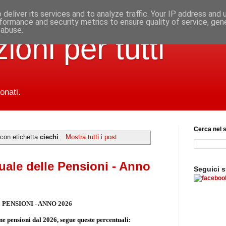
deliver its services and to analyze traffic. Your IP address and
formance and security metrics to ensure quality of service, ge
 abuse.
ioni per tutti
onati.
Cerca nel s
 con etichetta
ciechi
.
Mostra tutti i post
le delle Pensioni - Anno
Seguici 
ENSIONI - ANNO 2026
ne pensioni dal 2026, segue queste percentuali: