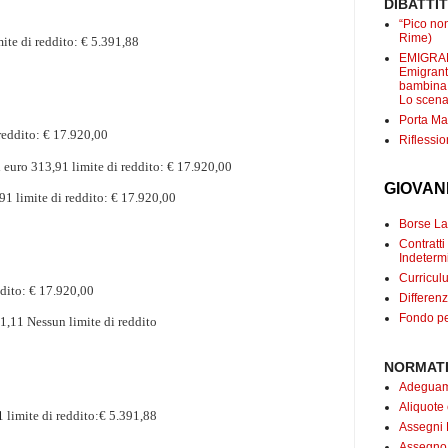
DIBATTI
“Pico non
Rime)
mite di reddito: € 5.391,88
EMIGRANT
Emigranti
bambina c
Lo scenar
Porta Mar
 reddito: € 17.920,00
Riflessio
ti euro 313,91
limite di reddito: € 17.920,00
GIOVAN
,91
limite di reddito: € 17.920,00
Borse Lav
Contrat
Indetermi
Curricul
ddito: € 17.920,00
Differenz
Fondo pe
61,11
Nessun limite di reddito
NORMATI
Adeguame
Aliquote
91
limite di reddito:€ 5.391,88
Assegni 
Assegno