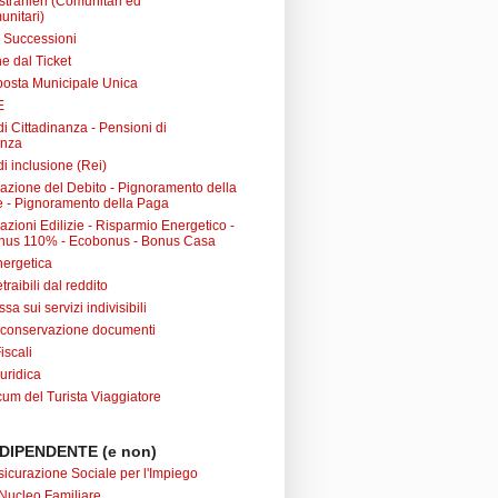
 stranieri (Comunitari ed
unitari)
e Successioni
e dal Ticket
posta Municipale Unica
E
i Cittadinanza - Pensioni di
anza
i inclusione (Rei)
urazione del Debito - Pignoramento della
 - Pignoramento della Paga
razioni Edilizie - Risparmio Energetico -
nus 110% - Ecobonus - Bonus Casa
nergetica
raibili dal reddito
sa sui servizi indivisibili
 conservazione documenti
iscali
uridica
m del Turista Viaggiatore
DIPENDENTE (e non)
sicurazione Sociale per l'Impiego
Nucleo Familiare