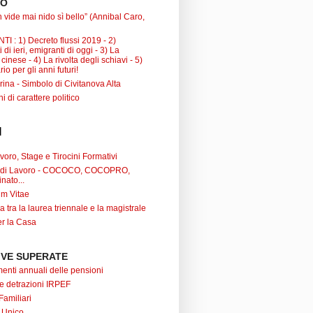
TO
 vide mai nido sì bello” (Annibal Caro,
I : 1) Decreto flussi 2019 - 2)
 di ieri, emigranti di oggi - 3) La
inese - 4) La rivolta degli schiavi - 5)
io per gli anni futuri!
ina - Simbolo di Civitanova Alta
ni di carattere politico
I
oro, Stage e Tirocini Formativi
ti di Lavoro - COCOCO, COCOPRO,
nato...
um Vitae
a tra la laurea triennale e la magistrale
r la Casa
VE SUPERATE
nti annuali delle pensioni
 e detrazioni IRPEF
Familiari
 Unico