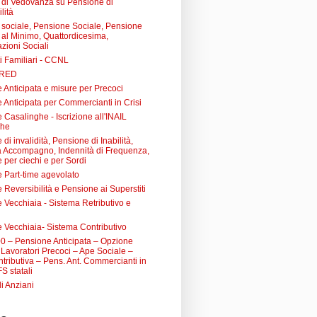
di Vedovanza su Pensione di
lità
sociale, Pensione Sociale, Pensione
a al Minimo, Quattordicesima,
zioni Sociali
i Familiari - CCNL
 RED
 Anticipata e misure per Precoci
 Anticipata per Commercianti in Crisi
Casalinghe - Iscrizione all'INAIL
ghe
di invalidità, Pensione di Inabilità,
à Accompagno, Indennità di Frequenza,
 per ciechi e per Sordi
 Part-time agevolato
Reversibilità e Pensione ai Superstiti
 Vecchiaia - Sistema Retributivo e
 Vecchiaia- Sistema Contributivo
0 – Pensione Anticipata – Opzione
Lavoratori Precoci – Ape Sociale –
tributiva – Pens. Ant. Commercianti in
FS statali
li Anziani