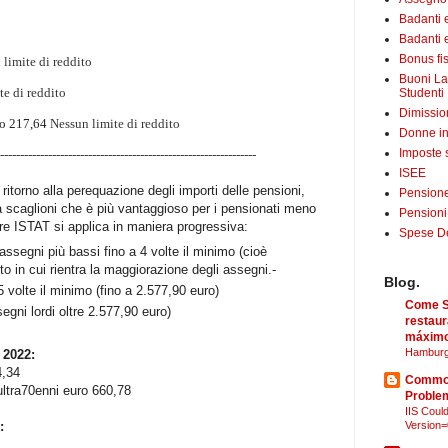
Badanti 
Badanti e
Bonus fis
limite di reddito
Buoni La
te di reddito
Studenti
Dimissio
uro 217,64
Nessun limite di reddito
Donne in
Imposte 
----------------------------------------------------------------
ISEE
 ritorno alla perequazione degli importi delle pensioni,
Pensione
 a scaglioni che è più vantaggioso per i pensionati meno
Pensioni
lore ISTAT si applica in maniera progressiva:
Spese Det
 assegni più bassi fino a 4 volte il minimo (cioè
rto in cui rientra la maggiorazione degli assegni.-
Blog.
5 volte il minimo (fino a 2.577,90 euro)
Come Sã
egni lordi oltre 2.577,90 euro)
restaur
máximo
Hamburg
 2022:
4,34
Common
ultra70enni euro 660,78
Proble
IIS Could
i:
Version=