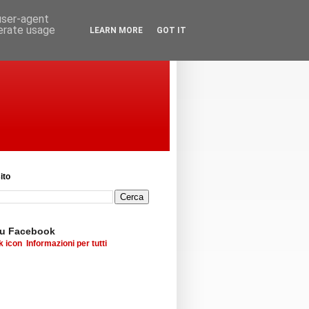
 user-agent
nerate usage
LEARN MORE
GOT IT
ito
su Facebook
Informazioni per tutti