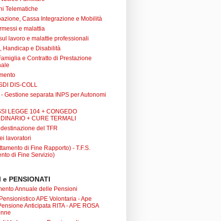
ni Telematiche
azione, Cassa Integrazione e Mobilità
rmessi e malattia
 sul lavoro e malattie professionali
à, Handicap e Disabilità
Famiglia e Contratto di Prestazione
nale
amento
SDI DIS-COLL
 - Gestione separata INPS per Autonomi
SI LEGGE 104 + CONGEDO
DINARIO + CURE TERMALI
i destinazione del TFR
ei lavoratori
tamento di Fine Rapporto) - T.F.S.
nto di Fine Servizio)
 e PENSIONATI
nto Annuale delle Pensioni
 Pensionistico APE Volontaria - Ape
 Pensione Anticipata RITA - APE ROSA
onne