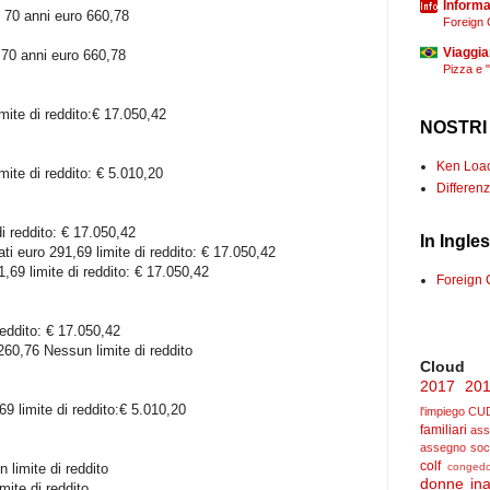
Informaz
 70 anni euro 660,78
Foreign 
Viaggia
 70 anni euro 660,78
Pizza e 
limite di reddito:€ 17.050,42
NOSTRI
Ken Loach
imite di reddito: € 5.010,20
Differenz
i reddito: € 17.050,42
In Ingle
rati euro 291,69 limite di reddito: € 17.050,42
91,69 limite di reddito: € 17.050,42
Foreign 
reddito: € 17.050,42
260,76 Nessun limite di reddito
Cloud
2017
20
69 limite di reddito:€ 5.010,20
l'impiego
CU
familiari
ass
assegno soc
colf
un limite di reddito
congedo
donne
ina
mite di reddito