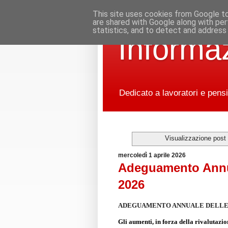
This site uses cookies from Google to 
are shared with Google along with per
statistics, and to detect and address
Informaz
Dedicato a lavoratori e pensi
Visualizzazione post
mercoledì 1 aprile 2026
Adeguamento Annua
2026
ADEGUAMENTO ANNUALE DELLE P
Gli aumenti, in forza della rivalutazio