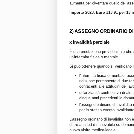
aumenta per diventare quello dell'ass
Importo 2023: Euro 313,91 per 13 m
2) ASSEGNO ORDINARIO DI 
x Invalidità parziale
È una prestazione previdenziale che s
un'infermità fisica o mentale.
Si può ottenere quando si verificano l
l'infermità fisica o mentale, ac
riduzione permanente di due terz
confacenti alle attitudini del lav
un'anzianità contributiva di alm
cinque anni precedenti la doma
l'assegno ordinario di invalidit
per lo stesso evento invalidante
L'assegno ordinario di invalidità non 
di tre anni ed è rinnovabile su doman
nuova visita medico-legale.