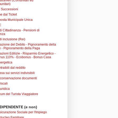
 stranieri (Comunitari ed
unitari)
e Successioni
e dal Ticket
posta Municipale Unica
E
i Cittadinanza - Pensioni di
anza
i inclusione (Rei)
urazione del Debito - Pignoramento della
 - Pignoramento della Paga
razioni Edilizie - Risparmio Energetico -
nus 110% - Ecobonus - Bonus Casa
nergetica
raibili dal reddito
sa sui servizi indivisibili
 conservazione documenti
iscali
uridica
m del Turista Viaggiatore
DIPENDENTE (e non)
sicurazione Sociale per l'Impiego
Nucleo Familiare