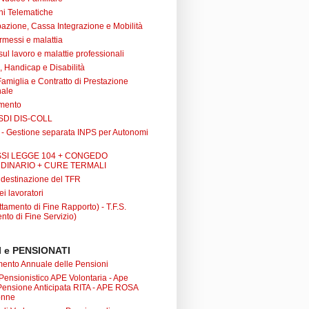
ni Telematiche
azione, Cassa Integrazione e Mobilità
rmessi e malattia
 sul lavoro e malattie professionali
à, Handicap e Disabilità
Famiglia e Contratto di Prestazione
nale
amento
SDI DIS-COLL
 - Gestione separata INPS per Autonomi
SI LEGGE 104 + CONGEDO
DINARIO + CURE TERMALI
i destinazione del TFR
ei lavoratori
tamento di Fine Rapporto) - T.F.S.
nto di Fine Servizio)
 e PENSIONATI
nto Annuale delle Pensioni
 Pensionistico APE Volontaria - Ape
 Pensione Anticipata RITA - APE ROSA
onne