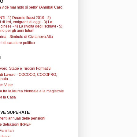
TO
 vide mai nido sì bello” (Annibal Caro,
I : 1) Decreto flussi 2019 - 2)
 di ieri, emigranti di oggi - 3) La
inese - 4) La rivolta degli schiavi - 5)
io per gli anni futuri!
ina - Simbolo di Civitanova Alta
ni di carattere politico
I
oro, Stage e Tirocini Formativi
ti di Lavoro - COCOCO, COCOPRO,
nato...
um Vitae
a tra la laurea triennale e la magistrale
r la Casa
VE SUPERATE
nti annuali delle pensioni
 e detrazioni IRPEF
Familiari
 Unico