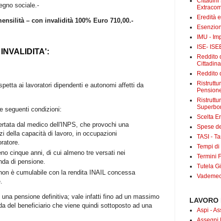
Cittadini
egno sociale.-
Extracom
Eredità 
ensilità – con invalidità 100% Euro 710,00.-
Esenzion
IMU - Im
ISE- ISE
INVALIDITA':
Reddito d
Cittadin
Reddito d
Ristrutt
petta ai lavoratori dipendenti e autonomi affetti da
Pensione
Ristruttu
Superbo
e seguenti condizioni:
Scelta E
certata dal medico dell'INPS, che provochi una
Spese det
i della capacità di lavoro, in occupazioni
TASI - Tas
oratore.
Tempi di
eno cinque anni, di cui almeno tre versati nei
Termini F
nda di pensione.
Tutela Gi
à non è cumulabile con la rendita INAIL concessa
Vademecu
.
è una pensione definitiva; vale infatti fino ad un massimo
LAVORO 
da del beneficiario che viene quindi sottoposto ad una
Aspi - As
Assegni 