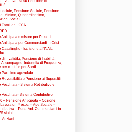
di Vedovanza su Pensione di
lità
sociale, Pensione Sociale, Pensione
a al Minimo, Quattordicesima,
zioni Sociali
i Familiari - CCNL
 RED
 Anticipata e misure per Precoci
 Anticipata per Commercianti in Crisi
Casalinghe - Iscrizione all'INAIL
ghe
di invalidità, Pensione di Inabilità,
à Accompagno, Indennità di Frequenza,
 per ciechi e per Sordi
 Part-time agevolato
Reversibilità e Pensione ai Superstiti
 Vecchiaia - Sistema Retributivo e
 Vecchiaia- Sistema Contributivo
0 – Pensione Anticipata – Opzione
Lavoratori Precoci – Ape Sociale –
tributiva – Pens. Ant. Commercianti in
FS statali
li Anziani