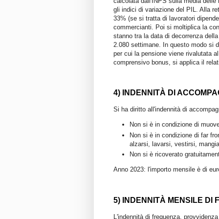
calcolata dall'INPS sulla media delle 
gli indici di variazione del PIL. Alla r
33% (se si tratta di lavoratori dipenden
commercianti. Poi si moltiplica la c
stanno tra la data di decorrenza della
2.080 settimane. In questo modo si d
per cui la pensione viene rivalutata a
comprensivo bonus, si applica il relat
4) INDENNITÀ DI ACCOMP
Si ha diritto all'indennità di accomp
Non si è in condizione di muove
Non si è in condizione di far fron
alzarsi, lavarsi, vestirsi, mangi
Non si è ricoverato gratuitamente
Anno 2023: l'importo mensile è di euro
5) INDENNITÀ MENSILE DI
L'indennità di frequenza, provvidenza a