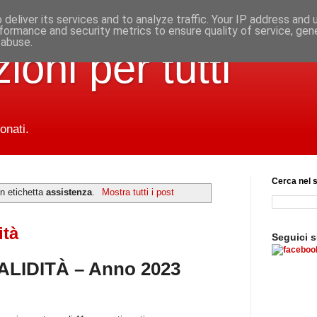
deliver its services and to analyze traffic. Your IP address and
formance and security metrics to ensure quality of service, ge
 abuse.
ioni per tutti
onati.
Cerca nel s
n etichetta
assistenza
.
Mostra tutti i post
ità
Seguici 
ALIDITÀ – Anno 2023