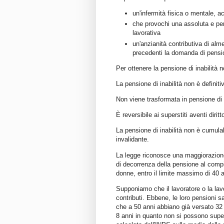
un'infermità fisica o mentale, a
che provochi una assoluta e per
lavorativa
un'anzianità contributiva di alm
precedenti la domanda di pensi
Per ottenere la pensione di inabilità n
La pensione di inabilità non è definit
Non viene trasformata in pensione di
È reversibile ai superstiti aventi diritt
La pensione di inabilità non è cumula
invalidante.
La legge riconosce una maggiorazione 
di decorrenza della pensione al compi
donne, entro il limite massimo di 40 an
Supponiamo che il lavoratore o la lavo
contributi. Ebbene, le loro pensioni 
che a 50 anni abbiano già versato 32 
8 anni in quanto non si possono supe