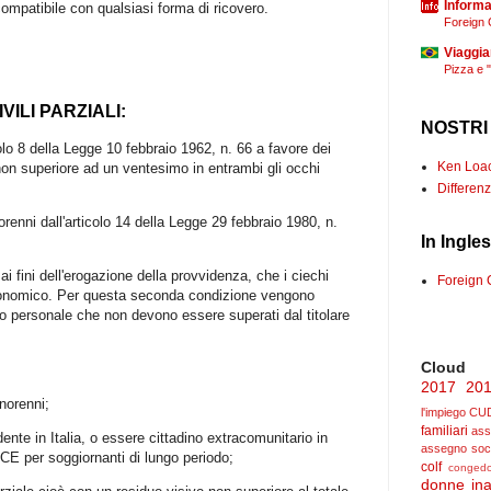
Informaz
compatibile con qualsiasi forma di ricovero.
Foreign 
Viaggia
Pizza e 
VILI PARZIALI:
NOSTRI
colo 8 della Legge 10 febbraio 1962, n. 66 a favore dei
Ken Loach
 non superiore ad un ventesimo in entrambi gli occhi
Differenz
renni dall'articolo 14 della Legge 29 febbraio 1980, n.
In Ingle
ai fini dell'erogazione della provvidenza, che i ciechi
Foreign 
o economico. Per questa seconda condizione vengono
ito personale che non devono essere superati dal titolare
Cloud
2017
20
norenni;
l'impiego
CU
familiari
ass
ente in Italia, o essere cittadino extracomunitario in
assegno soc
E per soggiornanti di lungo periodo;
colf
congedo
donne
ina