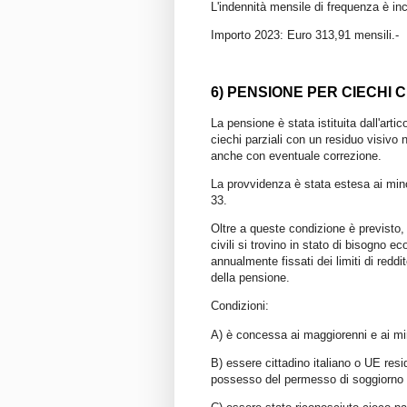
L'indennità mensile di frequenza è in
Importo 2023: Euro 313,91 mensili.-
6) PENSIONE PER CIECHI CI
La pensione è stata istituita dall'arti
ciechi parziali con un residuo visivo
anche con eventuale correzione.
La provvidenza è stata estesa ai mino
33.
Oltre a queste condizione è previsto, 
civili si trovino in stato di bisogn
annualmente fissati dei limiti di redd
della pensione.
Condizioni:
A) è concessa ai maggiorenni e ai mi
B) essere cittadino italiano o UE resid
possesso del permesso di soggiorno C