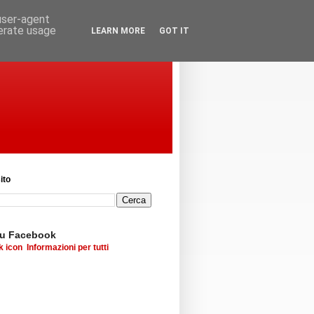
 user-agent
nerate usage
LEARN MORE
GOT IT
ito
su Facebook
Informazioni per tutti