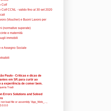
e Colf
 Colf CCNL - valido fino al 30 set 2020
cali
voro (Voucher) e Buoni Lavoro per
ni (normative superate)
cinte e maternità
sugli immobili
 e Assegno Sociale
raibili
o Paulo - Criticas e dicas de
antes em SP, para curtir ao
 a experiência de comer bem.
ueria Tradi
 Errors Solutions and Solved
ms
 not load file or assembly 'App_Web_...,
0.0.0.0