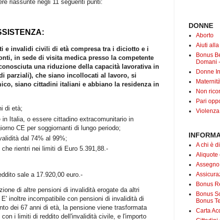
re riassunte negli 11 seguenti punti:
DONNE
SSISTENZA:
Aborto
Aiuti all
e invalidi civili di età compresa tra i diciotto e i
Bonus B
onti, in sede di visita medica presso la competente
Domani -
conosciuta una riduzione della capacità lavorativa in
Donne In
i parziali), che siano incollocati al lavoro, si
Maternit
co, siano cittadini italiani e abbiano la residenza in
Non rico
Pari oppo
i di età;
Violenza
in Italia, o essere cittadino extracomunitario in
orno CE per soggiornanti di lungo periodo;
INFORMA
validità dal 74% al 99%;
A chi è di
che rientri nei limiti di Euro 5.391,88.-
Aliquote
Assegno
reddito sale a 17.920,00 euro.-
Assicuraz
Bonus Re
one di altre pensioni di invalidità erogate da altri
Bonus Soc
 inoltre incompatibile con pensioni di invalidità di
Bonus Te
nto dei 67 anni di età, la pensione viene trasformata
Carta Acq
 i limiti di reddito dell'invalidità civile, e l'importo