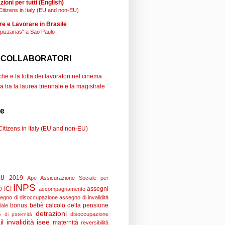
ioni per tutti (English)
Citizens in Italy (EU and non-EU)
re e Lavorare in Brasile
"pizzarias" a Sao Paulo
 COLLABORATORI
e e la lotta dei lavoratori nel cinema
a tra la laurea triennale e la magistrale
se
Citizens in Italy (EU and non-EU)
18
2019
Ape
Assicurazione Sociale per
INPS
ICI
assegni
D
accompagnamento
egno di disoccupazione
assegno di invalidità
bonus bebè
calcolo della pensione
iale
detrazioni
disoccupazione
 di paternità
il
invalidità
isee
maternità
reversibilità