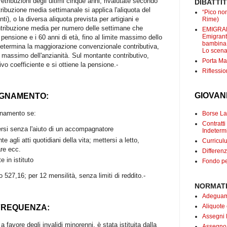
retribuzioni degli ultimi cinque anni, rivalutate secondo
DIBATTI
etribuzione media settimanale si applica l'aliquota del
“Pico non
ti), o la diversa aliquota prevista per artigiani e
Rime)
ontribuzione media per numero delle settimane che
EMIGRANT
Emigranti
 pensione e i 60 anni di età, fino al limite massimo dello
bambina c
etermina la maggiorazione convenzionale contributiva,
Lo scenar
l massimo dell'anzianità. Sul montante contributivo,
Porta Mar
ivo coefficiente e si ottiene la pensione.-
Riflessio
GIOVAN
AGNAMENTO:
agnamento se:
Borse Lav
Contrat
rsi senza l'aiuto di un accompagnatore
Indetermi
te agli atti quotidiani della vita; mettersi a letto,
Curricul
are ecc.
Differenz
 in istituto
Fondo pe
 527,16; per 12 mensilità, senza limiti di reddito.-
NORMATI
Adeguame
Aliquote
 FREQUENZA:
Assegni 
 favore degli invalidi minorenni, è stata istituita dalla
Assegno