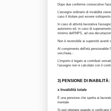
Dopo due conferme consecutive l'asse
L'assegno ordinario di invalidità vie
caso il titolare può essere sottoposto
In caso di attività lavorativa l'asseg
autonomo ed, in caso di superamento d
minimo dell'INPS, ad una decurtazion
Non è reversibile ai superstiti aventi di
Al compimento dell'età pensionabile l
vecchiaia.-
L’importo è legato ai contributi versat
l’assegno non è calcolato con il contr
3) PENSIONE DI INABILITÀ:
x Invalidità totale
È una pensione che spetta ai lavorator
mentale
Si può ottenere quando si verificano l