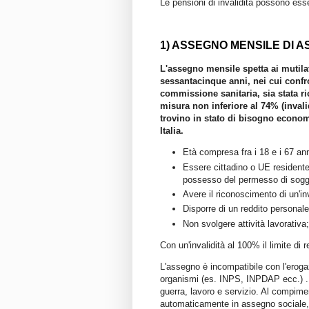
Le pensioni di invalidità possono esse
1) ASSEGNO MENSILE DI A
L'assegno mensile spetta ai mutilati 
sessantacinque anni, nei cui confr
commissione sanitaria, sia stata ri
misura non inferiore al 74% (invalid
trovino in stato di bisogno economi
Italia.
Età compresa fra i 18 e i 67 ann
Essere cittadino o UE residente 
possesso del permesso di soggi
Avere il riconoscimento di un'in
Disporre di un reddito personale 
Non svolgere attività lavorativa;
Con un'invalidità al 100% il limite di 
L'assegno è incompatibile con l'erogazi
organismi (es. INPS, INPDAP ecc.) . E'
guerra, lavoro e servizio. Al compime
automaticamente in assegno sociale, con