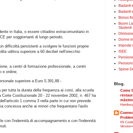
Badanti 
Badanti e
Bonus fis
Buoni La
Studenti
ente in Italia, o essere cittadino extracomunitario in
Dimissio
E per soggiornanti di lungo periodo;
Donne in
Imposte 
n difficoltà persistenti a svolgere le funzioni proprie
dita uditiva superiore a 60 decibel nell'orecchio
ISEE
Pensione
Pensioni
zione, a centri di formazione professionale, a centri
Spese Det
o e ordine;
ersonale superiore a Euro 5.391,88.-
Blog.
 per tutta la durata della frequenza ai corsi, alla scuola
Come Sã
ella Corte Costituzionale 20 - 22 novembre 2002, n. 467 ha
restaur
máximo
le dell'articolo 1 comma 3 nella parte in cui non prevede
Hamburg
sia concessa anche ai minori che frequentano l'asilo
Common
Proble
ile con l'indennità di accompagnamento e con l'indennità
IIS Could
uti.
Version=