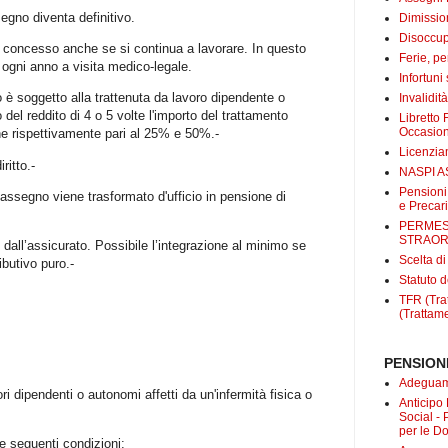
gno diventa definitivo.
Dimissio
Disoccup
ne concesso anche se si continua a lavorare. In questo
Ferie, pe
 ogni anno a visita medico-legale.
Infortuni
no è soggetto alla trattenuta da lavoro dipendente o
Invalidit
el reddito di 4 o 5 volte l'importo del trattamento
Libretto 
Occasio
e rispettivamente pari al 25% e 50%.-
Licenzi
ritto.-
NASPI A
Pensioni
'assegno viene trasformato d'ufficio in pensione di
e Precari
PERMES
STRAOR
i dall’assicurato. Possibile l’integrazione al minimo se
Scelta d
ibutivo puro.-
Statuto d
TFR (Trat
(Trattame
PENSIONI
Adeguame
i dipendenti o autonomi affetti da un'infermità fisica o
Anticipo
Social -
per le D
e seguenti condizioni: