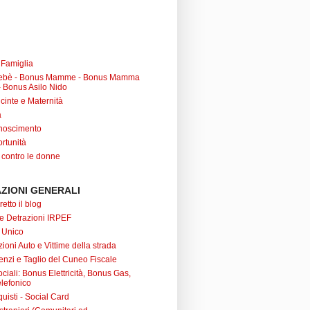
a Famiglia
ebè - Bonus Mamme - Bonus Mamma
 Bonus Asilo Nido
cinte e Maternità
à
noscimento
rtunità
 contro le donne
ZIONI GENERALI
retto il blog
 e Detrazioni IRPEF
 Unico
ioni Auto e Vittime della strada
nzi e Taglio del Cuneo Fiscale
iali: Bonus Elettricità, Bonus Gas,
lefonico
uisti - Social Card