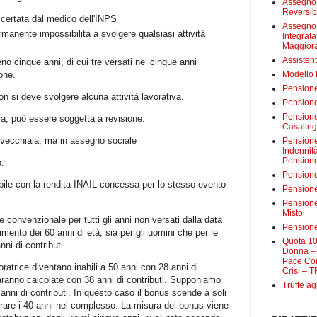
Assegno 
Reversibi
ccertata dal medico dell'INPS
Assegno 
manente impossibilità a svolgere qualsiasi attività
Integrat
Maggiora
Assistent
eno cinque anni, di cui tre versati nei cinque anni
one.
Modello
Pensione
on si deve svolgere alcuna attività lavorativa.
Pensione
Pensione 
iva, può essere soggetta a revisione.
Casalin
 vecchiaia, ma in assegno sociale
Pensione 
Indennit
Pensione
o.
Pensione
bile con la rendita INAIL concessa per lo stesso evento
Pensione 
Pensione
Misto
convenzionale per tutti gli anni non versati dalla data
Pensione
mento dei 60 anni di età, sia per gli uomini che per le
Quota 10
ni di contributi.
Donna – 
Pace Con
ratrice diventano inabili a 50 anni con 28 anni di
Crisi – T
saranno calcolate con 38 anni di contributi. Supponiamo
Truffe ag
anni di contributi. In questo caso il bonus scende a soli
rare i 40 anni nel complesso. La misura del bonus viene