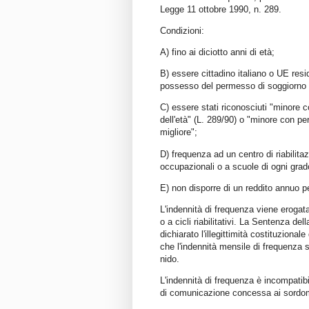
Legge 11 ottobre 1990, n. 289.
Condizioni:
A) fino ai diciotto anni di età;
B) essere cittadino italiano o UE resid
possesso del permesso di soggiorno C
C) essere stati riconosciuti "minore co
dell'età" (L. 289/90) o "minore con per
migliore";
D) frequenza ad un centro di riabilita
occupazionali o a scuole di ogni grad
E) non disporre di un reddito annuo p
L'indennità di frequenza viene erogata
o a cicli riabilitativi. La Sentenza d
dichiarato l'illegittimità costituziona
che l'indennità mensile di frequenza 
nido.
L'indennità di frequenza è incompatib
di comunicazione concessa ai sordom