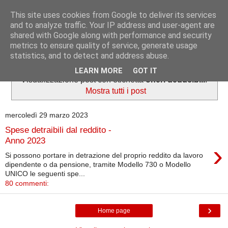
This site uses cookies from Google to deliver its services
Informazioni per tutti
and to analyze traffic. Your IP address and user-agent are
shared with Google along with performance and security
metrics to ensure quality of service, generate usage
Dedicato a lavoratori e pensionati.
statistics, and to detect and address abuse.
LEARN MORE
GOT IT
Visualizzazione post con etichetta
oneri deducibili
.
Mostra tutti i post
mercoledì 29 marzo 2023
Spese detraibili dal reddito -
Anno 2023
›
Si possono portare in detrazione del proprio reddito da lavoro
dipendente o da pensione, tramite Modello 730 o Modello
UNICO le seguenti spe...
80 commenti:
›
Home page