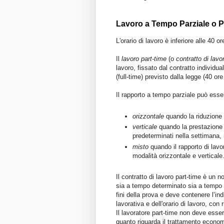
Lavoro a Tempo Parziale o P
L'orario di lavoro è inferiore alle 40 o
Il
lavoro part-time
(o
contratto di lav
lavoro, fissato dal contratto individual
(full-time) previsto dalla legge (40 ore
Il rapporto a tempo parziale può esse
orizzontale
quando la riduzione d'
verticale
quando la prestazione 
predeterminati nella settimana,
misto
quando il rapporto di lavo
modalità orizzontale e verticale
Il contratto di lavoro part-time è un 
sia a tempo determinato sia a tempo i
fini della prova e deve contenere l’in
lavorativa e dell'orario di lavoro, con
Il lavoratore part-time non deve esser
quanto riguarda il trattamento econom