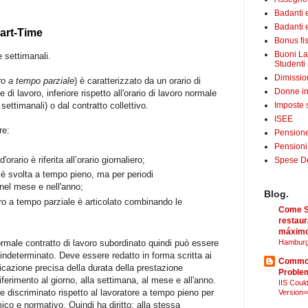
Badanti 
Badanti e
art-Time
Bonus fis
Buoni La
re settimanali.
Studenti
Dimissio
oro a tempo parziale
) è caratterizzato da un orario di
Donne in
e di lavoro, inferiore rispetto all'orario di lavoro normale
Imposte 
 settimanali) o dal contratto collettivo.
ISEE
re:
Pensione
Pensioni
orario è riferita all’orario giornaliero;
Spese Det
è svolta a tempo pieno, ma per periodi
 nel mese e nell'anno;
Blog.
ro a tempo parziale è articolato combinando le
Come Sã
.
restaur
máximo
normale contratto di lavoro subordinato quindi può essere
Hamburg
ndeterminato. Deve essere redatto in forma scritta ai
Common
dicazione precisa della durata della prestazione
Proble
 riferimento al giorno, alla settimana, al mese e all'anno.
IIS Could
e discriminato rispetto al lavoratore a tempo pieno per
Version=
ico e normativo. Quindi ha diritto: alla stessa