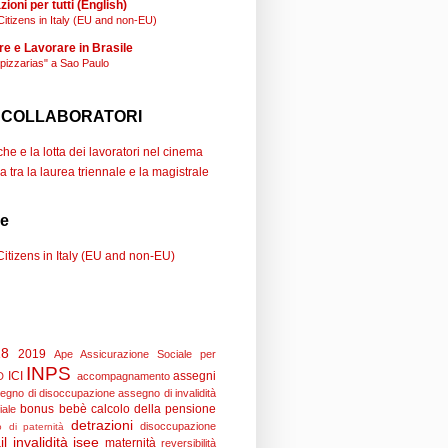
ioni per tutti (English)
Citizens in Italy (EU and non-EU)
re e Lavorare in Brasile
"pizzarias" a Sao Paulo
 COLLABORATORI
e e la lotta dei lavoratori nel cinema
a tra la laurea triennale e la magistrale
se
Citizens in Italy (EU and non-EU)
18
2019
Ape
Assicurazione Sociale per
INPS
ICI
assegni
D
accompagnamento
egno di disoccupazione
assegno di invalidità
bonus bebè
calcolo della pensione
iale
detrazioni
disoccupazione
 di paternità
il
invalidità
isee
maternità
reversibilità