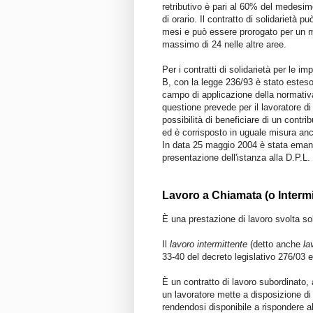
retributivo è pari al 60% del medesimo
di orario. Il contratto di solidarietà 
mesi e può essere prorogato per un m
massimo di 24 nelle altre aree.
Per i contratti di solidarietà per le i
B, con la legge 236/93 è stato esteso 
campo di applicazione della normativa
questione prevede per il lavoratore di u
possibilità di beneficiare di un contri
ed è corrisposto in uguale misura anc
In data 25 maggio 2004 è stata emana
presentazione dell'istanza alla D.P.L.
Lavoro a Chiamata (o Intermi
È una prestazione di lavoro svolta sol
Il
lavoro intermittente
(detto anche
la
33-40 del decreto legislativo 276/03
È un contratto di lavoro subordinato
un lavoratore mette a disposizione di 
rendendosi disponibile a rispondere al