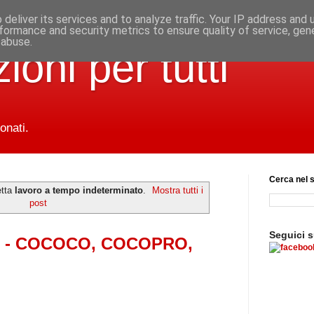
deliver its services and to analyze traffic. Your IP address and
formance and security metrics to ensure quality of service, ge
 abuse.
ioni per tutti
onati.
Cerca nel s
etta
lavoro a tempo indeterminato
.
Mostra tutti i
post
Seguici 
oro - COCOCO, COCOPRO,