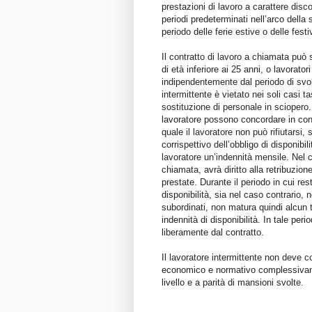
prestazioni di lavoro a carattere disco
periodi predeterminati nell’arco della 
periodo delle ferie estive o delle festi
Il contratto di lavoro a chiamata può
di età inferiore ai 25 anni, o lavorato
indipendentemente dal periodo di svolgi
intermittente è vietato nei soli casi ta
sostituzione di personale in sciopero.
lavoratore possono concordare in cont
quale il lavoratore non può rifiutarsi, 
corrispettivo dell’obbligo di disponibil
lavoratore un’indennità mensile. Nel c
chiamata, avrà diritto alla retribuzion
prestate. Durante il periodo in cui res
disponibilità, sia nel caso contrario, n
subordinati, non matura quindi alcun
indennità di disponibilità. In tale per
liberamente dal contratto.
Il lavoratore intermittente non deve c
economico e normativo complessivamen
livello e a parità di mansioni svolte.