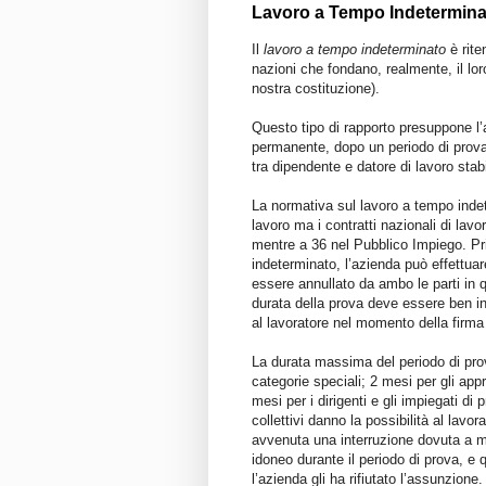
Lavoro a Tempo Indetermina
Il
lavoro a tempo indeterminato
è rite
nazioni che fondano, realmente, il loro
nostra costituzione).
Questo tipo di rapporto presuppone 
permanente, dopo un periodo di prova; 
tra dipendente e datore di lavoro stabi
La normativa sul lavoro a tempo inde
lavoro ma i contratti nazionali di lav
mentre a 36 nel Pubblico Impiego. Pri
indeterminato, l’azienda può effettuare
essere annullato da ambo le parti i
durata della prova deve essere ben i
al lavoratore nel momento della firm
La durata massima del periodo di prov
categorie speciali; 2 mesi per gli appr
mesi per i dirigenti e gli impiegati di
collettivi danno la possibilità al lavo
avvenuta una interruzione dovuta a mal
idoneo durante il periodo di prova, e q
l’azienda gli ha rifiutato l’assunzione.