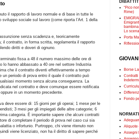
DIBATTI
to
“Pico non
Rime)
nuto il rapporto di lavoro normale e di base in tutte le
EMIGRANT
 sviluppo sociale sul lavoro (come riporta l’Art. 1 della
Emigranti
bambina c
Lo scenar
l’assunzione senza scadenza e, teoricamente
Porta Mar
il contratto, in forma scritta, regolamenta il rapporto
Riflessio
lendo diritti e doveri di ognuno.
GIOVAN
terminato fissa a 48 il numero massimo delle ore di
oro lo hanno abbassato a 40 ore nel settore Industria
Borse Lav
ma che il contratto diventi effettivamente a tempo
 un periodo di prova entro il quale il contratto può
Contrat
Indetermi
n qualsiasi momento senza alcuna conseguenza. La
Curricul
ndicata nel contratto e deve comunque essere notificata
a oppure in un momento precedente.
Differenz
Fondo pe
a deve essere di: 15 giorni per gli operai; 1 mese per le
endisti; 3 mesi per gli impiegati delle altre categorie; 6
NORMATI
 prima categoria. È importante sapere che alcuni contratti
Adeguame
ratore di completare il periodo di prova nel caso cui sia
attia o infortunio. Purtroppo, chi viene ritenuto non
Aliquote
uindi viene licenziato, non ha il diritto di sapere perché
Assegni 
Assegno