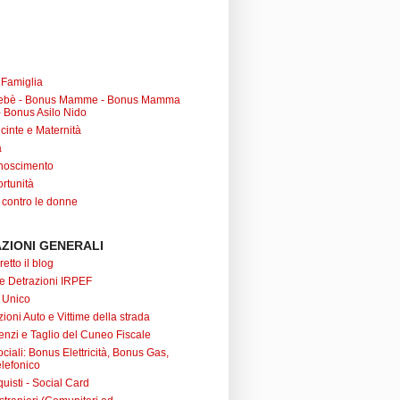
a Famiglia
ebè - Bonus Mamme - Bonus Mamma
 Bonus Asilo Nido
cinte e Maternità
à
noscimento
rtunità
 contro le donne
ZIONI GENERALI
retto il blog
 e Detrazioni IRPEF
 Unico
ioni Auto e Vittime della strada
nzi e Taglio del Cuneo Fiscale
iali: Bonus Elettricità, Bonus Gas,
lefonico
uisti - Social Card