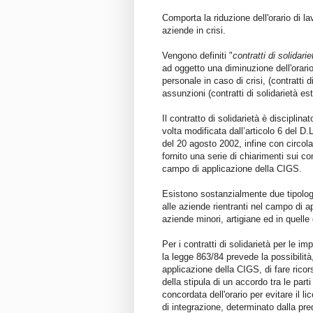
Comporta la riduzione dell'orario di l
aziende in crisi.
Vengono definiti "
contratti di solidarie
ad oggetto una diminuzione dell'orario 
personale in caso di crisi, (contratti 
assunzioni (contratti di solidarietà es
Il contratto di solidarietà è disciplin
volta modificata dall’articolo 6 del D.
del 20 agosto 2002, infine con circol
fornito una serie di chiarimenti sui con
campo di applicazione della CIGS.
Esistono sostanzialmente due tipologie 
alle aziende rientranti nel campo di a
aziende minori, artigiane ed in quell
Per i contratti di solidarietà per le i
la legge 863/84 prevede la possibilità,
applicazione della CIGS, di fare ricors
della stipula di un accordo tra le part
concordata dell'orario per evitare il 
di integrazione, determinato dalla pr