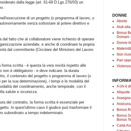
siderato dalla legge (art. 61-69 D.Lgs.276/03) un
mo
.
DONNE
e nell'esecuzione di un progetto (o programma di lavoro, o
Aborto
 autonomamente senza sottostare al potere direttivo e
Aiuti all
Bonus B
Domani -
ta dal fatto che al collaboratore viene richiesto di operare
Donne In
'organizzazione aziendale, e anche di coordinare la propria
Maternit
essità dal committente (Circolare del Ministero del Lavoro
Non rico
Pari oppo
orma scritta - è questa la vera novità rispetto alle
Violenza
tto non è obbligatorio - e deve indicare: la durata
tto, il contenuto del progetto o programma di lavoro (o
INFORMA
eri per la sua determinazione), i tempi e le modalità del
A chi è di
odalità del coordinamento, anche temporale, con il
ella salute e sicurezza.
Aliquote
Assegno
ra del contratto, la forma scritta è essenziale per
Assicuraz
etto. In quest'ultimo caso il giudice può trasformare il
Bonus Re
voro subordinato a tempo indeterminato.
Bonus Soc
Bonus Te
Carta Acq