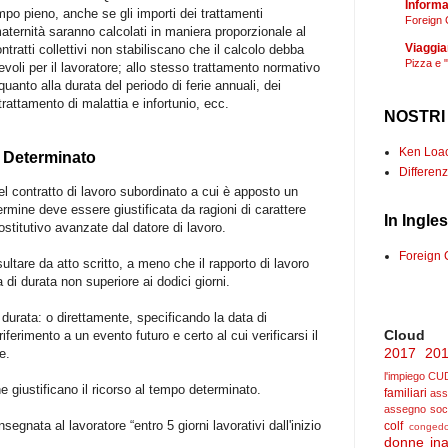
Informaz
empo pieno, anche se gli importi dei trattamenti
Foreign 
aternità saranno calcolati in maniera proporzionale al
Viaggia
tratti collettivi non stabiliscano che il calcolo debba
Pizza e 
voli per il lavoratore; allo stesso trattamento normativo
uanto alla durata del periodo di ferie annuali, dei
trattamento di malattia e infortunio, ecc.
NOSTRI
Ken Loach
 Determinato
Differenz
l contratto di lavoro subordinato a cui è apposto un
ermine deve essere giustificata da ragioni di carattere
In Ingle
ostitutivo avanzate dal datore di lavoro.
Foreign 
ultare da atto scritto, a meno che il rapporto di lavoro
di durata non superiore ai dodici giorni.
i durata: o direttamente, specificando la data di
Cloud
ferimento a un evento futuro e certo al cui verificarsi il
2017
20
e.
l'impiego
CU
he giustificano il ricorso al tempo determinato.
familiari
ass
assegno soc
segnata al lavoratore “entro 5 giorni lavorativi dall'inizio
colf
congedo
donne
ina