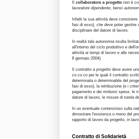
II
collaboratore a progetto
non è con
lavoratore dipendente
, bensì
autono
Infatti la sua attività deve consister
fasi di esso), che deve poter gestire
disciplinare del datore di lavoro.
In realtà tale autonomia risulta limita
all'interno del ciclo produttivo e dell
attività ai tempi di lavoro e alle nec
8 gennaio 2004).
II
contratto a progetto
deve avere una f
co.co.co
per le quali il contratto scri
determinata o determinabile del proge
fasi di esso), la retribuzione (e i crit
pagamento e dei rimborsi spese, le m
datore di lavoro, le misure di tutela d
In un eventuale contenzioso sulla natu
dimostrare l'esistenza o meno del prog
rapporto di lavoro da progetto, in la
Contratto di Solidarietà