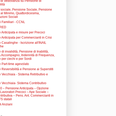
di Vedovanza su Pensione di
lità
sociale, Pensione Sociale, Pensione
a al Minimo, Quattordicesima,
zioni Sociali
i Familiari - CCNL
 RED
 Anticipata e misure per Precoci
 Anticipata per Commercianti in Crisi
Casalinghe - Iscrizione all'INAIL
ghe
di invalidità, Pensione di Inabilità,
à Accompagno, Indennità di Frequenza,
 per ciechi e per Sordi
 Part-time agevolato
Reversibilità e Pensione ai Superstiti
 Vecchiaia - Sistema Retributivo e
 Vecchiaia- Sistema Contributivo
0 – Pensione Anticipata – Opzione
Lavoratori Precoci – Ape Sociale –
tributiva – Pens. Ant. Commercianti in
FS statali
li Anziani