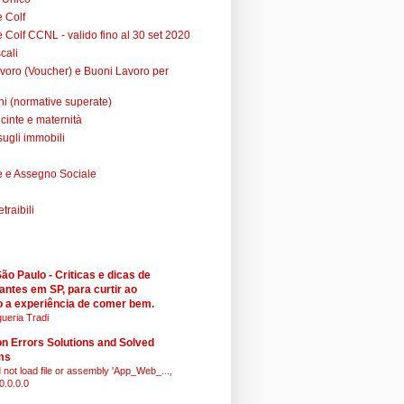
e Colf
 Colf CCNL - valido fino al 30 set 2020
cali
voro (Voucher) e Buoni Lavoro per
ni (normative superate)
cinte e maternità
sugli immobili
 e Assegno Sociale
raibili
o Paulo - Criticas e dicas de
antes em SP, para curtir ao
 a experiência de comer bem.
ueria Tradi
 Errors Solutions and Solved
ms
 not load file or assembly 'App_Web_...,
0.0.0.0