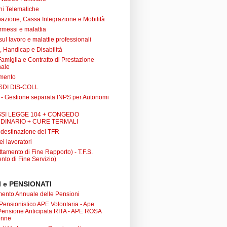
ni Telematiche
azione, Cassa Integrazione e Mobilità
rmessi e malattia
 sul lavoro e malattie professionali
à, Handicap e Disabilità
Famiglia e Contratto di Prestazione
nale
amento
SDI DIS-COLL
 - Gestione separata INPS per Autonomi
SI LEGGE 104 + CONGEDO
DINARIO + CURE TERMALI
i destinazione del TFR
ei lavoratori
tamento di Fine Rapporto) - T.F.S.
nto di Fine Servizio)
 e PENSIONATI
nto Annuale delle Pensioni
 Pensionistico APE Volontaria - Ape
 Pensione Anticipata RITA - APE ROSA
onne