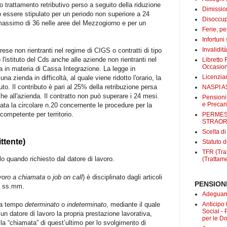
 trattamento retributivo perso a seguito della riduzione
Dimissio
può essere stipulato per un periodo non superiore a 24
Disoccup
assimo di 36 nelle aree del Mezzogiorno e per un
Ferie, pe
Infortuni
Invalidit
mprese non rientranti nel regime di CIGS o contratti di tipo
l'istituto del Cds anche alle aziende non rientranti nel
Libretto 
Occasio
 in materia di Cassa Integrazione. La legge in
Licenzi
na zienda in difficoltà, al quale viene ridotto l'orario, la
buto. Il contributo è pari al 25% della retribuzione persa
NASPI A
he all'azienda. Il contratto non può superare i 24 mesi.
Pensioni
e Precari
ta la circolare n.20 concernente le procedure per la
 competente per territorio.
PERMES
STRAOR
Scelta d
ttente)
Statuto d
TFR (Trat
o quando richiesto dal datore di lavoro.
(Trattame
voro a chiamata
o
job on call
) è disciplinato dagli articoli
PENSIONI
 e ss.mm.
Adeguame
Anticipo
, a tempo
determinato
o
indeterminato
, mediante il quale
Social -
un datore di lavoro la propria prestazione lavorativa,
per le D
la “chiamata” di quest’ultimo per lo svolgimento di