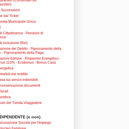
 stranieri (Comunitari ed
unitari)
e Successioni
e dal Ticket
posta Municipale Unica
E
i Cittadinanza - Pensioni di
anza
i inclusione (Rei)
urazione del Debito - Pignoramento della
 - Pignoramento della Paga
razioni Edilizie - Risparmio Energetico -
nus 110% - Ecobonus - Bonus Casa
nergetica
raibili dal reddito
sa sui servizi indivisibili
 conservazione documenti
iscali
uridica
m del Turista Viaggiatore
DIPENDENTE (e non)
sicurazione Sociale per l'Impiego
Nucleo Familiare