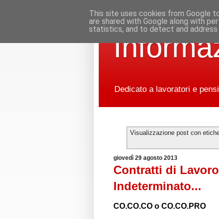
This site uses cookies from Google to 
are shared with Google along with per
statistics, and to detect and address
Informaz
Dedicato a lavoratori e pensi
Visualizzazione post con etich
giovedì 29 agosto 2013
Contratti di Lav
Indeterminato...
CO.CO.CO o CO.CO.PRO