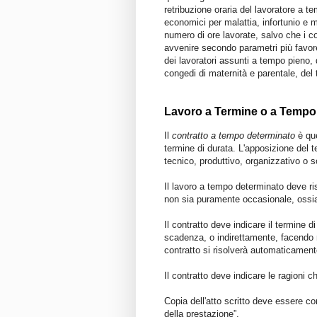
retribuzione oraria del lavoratore a t
economici per malattia, infortunio e m
numero di ore lavorate, salvo che i con
avvenire secondo parametri più favore
dei lavoratori assunti a tempo pieno, q
congedi di maternità e parentale, del 
Lavoro a Termine o a Tempo
Il
contratto a tempo determinato
è que
termine di durata. L'apposizione del t
tecnico, produttivo, organizzativo o s
Il lavoro a tempo determinato deve ris
non sia puramente occasionale, ossia 
Il contratto deve indicare il termine d
scadenza, o indirettamente, facendo ri
contratto si risolverà automaticament
Il contratto deve indicare le ragioni c
Copia dell'atto scritto deve essere con
della prestazione”.