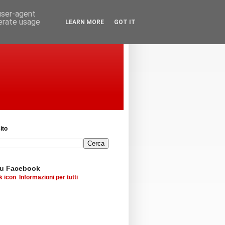
 user-agent
nerate usage
LEARN MORE
GOT IT
ito
su Facebook
Informazioni per tutti