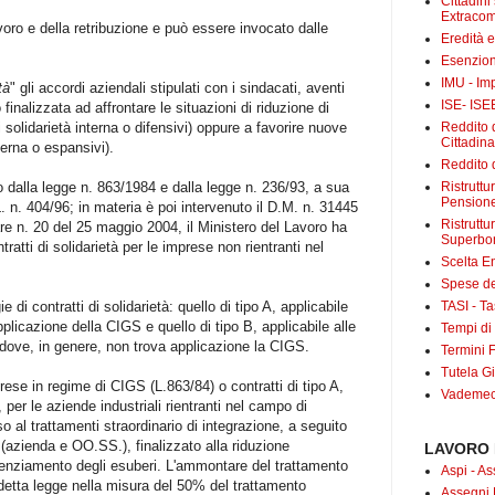
Cittadini
Extracom
avoro e della retribuzione e può essere invocato dalle
Eredità 
Esenzion
IMU - Im
tà
" gli accordi aziendali stipulati con i sindacati, aventi
ISE- ISE
finalizzata ad affrontare le situazioni di riduzione di
Reddito d
di solidarietà interna o difensivi) oppure a favorire nuove
Cittadin
terna o espansivi).
Reddito d
Ristrutt
ato dalla legge n. 863/1984 e dalla legge n. 236/93, a sua
Pensione
L. n. 404/96; in materia è poi intervenuto il D.M. n. 31445
Ristruttu
are n. 20 del 25 maggio 2004, il Ministero del Lavoro ha
Superbo
tratti di solidarietà per le imprese non rientranti nel
Scelta E
Spese det
TASI - Tas
di contratti di solidarietà: quello di tipo A, applicabile
pplicazione della CIGS e quello di tipo B, applicabile alle
Tempi di
e dove, in genere, non trova applicazione la CIGS.
Termini F
Tutela Gi
mprese in regime di CIGS (L.863/84) o contratti di tipo A,
Vademecu
 per le aziende industriali rientranti nel campo di
o al trattamenti straordinario di integrazione, a seguito
i (azienda e OO.SS.), finalizzato alla riduzione
LAVORO 
licenziamento degli esuberi. L'ammontare del trattamento
Aspi - As
edetta legge nella misura del 50% del trattamento
Assegni 