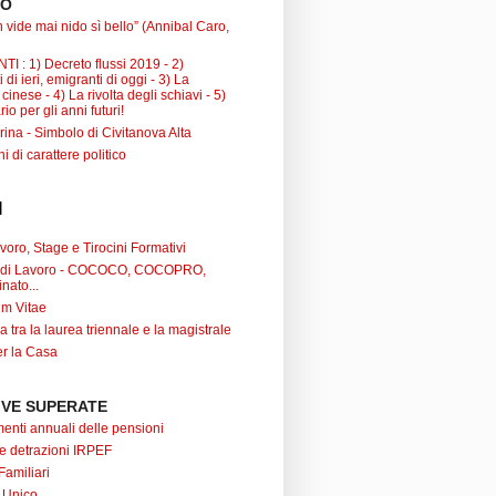
TO
 vide mai nido sì bello” (Annibal Caro,
I : 1) Decreto flussi 2019 - 2)
 di ieri, emigranti di oggi - 3) La
inese - 4) La rivolta degli schiavi - 5)
io per gli anni futuri!
ina - Simbolo di Civitanova Alta
ni di carattere politico
I
oro, Stage e Tirocini Formativi
ti di Lavoro - COCOCO, COCOPRO,
nato...
um Vitae
a tra la laurea triennale e la magistrale
r la Casa
VE SUPERATE
nti annuali delle pensioni
 e detrazioni IRPEF
Familiari
 Unico