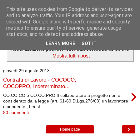
This site uses cookies from Google to deliver its services
Informazioni per tutti
and to analyze traffic. Your IP address and user-agent are
shared with Google along with performance and security
metrics to ensure quality of service, generate usage
Dedicato a lavoratori e pensionati.
statistics, and to detect and address abuse.
LEARN MORE
GOT IT
Visualizzazione post con etichetta
contratto di lavoro
.
Mostra tutti i post
giovedì 29 agosto 2013
Contratti di Lavoro - COCOCO,
COCOPRO, Indeterminato...
›
CO.CO.CO o CO.CO.PRO II collaboratore a progetto non è
considerato dalla legge (art. 61-69 D.Lgs.276/03) un lavoratore
dipendente , bensì...
80 commenti:
›
Home page