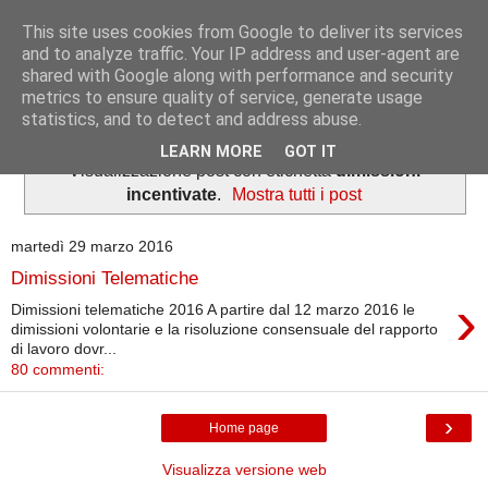
This site uses cookies from Google to deliver its services
Informazioni per tutti
and to analyze traffic. Your IP address and user-agent are
shared with Google along with performance and security
metrics to ensure quality of service, generate usage
Dedicato a lavoratori e pensionati.
statistics, and to detect and address abuse.
LEARN MORE
GOT IT
Visualizzazione post con etichetta
dimissioni
incentivate
.
Mostra tutti i post
martedì 29 marzo 2016
Dimissioni Telematiche
›
Dimissioni telematiche 2016 A partire dal 12 marzo 2016 le
dimissioni volontarie e la risoluzione consensuale del rapporto
di lavoro dovr...
80 commenti:
›
Home page
Visualizza versione web