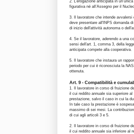
2. L’erogazione anticipata in un’unica
figurativa né all’Assegno per il Nucle
3. Il lavoratore che intende avvalersi
deve presentare all'INPS domanda di a
di inizio dell'attività autonoma o dell
4. Se il lavoratore, aderendo a una co
sensi dell'art. 1, comma 3, della legg
anticipata compete alla cooperativa.
5. Il lavoratore che instaura un rappo
periodo per cui è riconosciuta la NASP
ottenuta.
Art. 9 - Compatibilità e cumula
1. Il lavoratore in corso di fruizione
il cui reddito annuale sia superiore 
prestazione, salvo il caso in cui la d
In tale caso la prestazione è sospesa 
massimo di sei mesi. La contribuzione 
di cui agli articoli 3 e 5.
2. Il lavoratore in corso di fruizione
il cui reddito annuale sia inferiore a