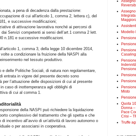
Assegno 
Reversibi
ionata, a pena di decadenza dalla prestazione:
Assegno 
Integrat
ccupazione di cui all'articolo 1, comma 2, lettera c), del
Maggiora
 181, e successive modificazioni;
Assistent
iziative di attivazione lavorativa nonché ai percorsi di
Modello
i dai Servizi competenti ai sensi dell’art.1 comma 2 lett.
2000 n.181 e successive modificazioni.
Pensione
Pensione
 all’articolo 1, comma 3, della legge 10 dicembre 2014,
Pensione 
e volte a condizionare la fruizione della NASPI alla
Casalin
reinserimento nel tessuto produttivo.
Pensione 
Indennit
Pensione
 e delle Politiche Sociali, di natura non regolamentare,
Pensione
 di entrata in vigore del presente decreto sono
Pensione 
 per l’attuazione delle disposizioni di cui al presente
 in caso di inottemperanza agli obblighi di
Pensione
Misto
attiva di cui al comma 1.
Pensione
Quota 10
ditorialità
Donna – 
orresponsione della NASPI può richiedere la liquidazione
Pace Con
mporto complessivo del trattamento che gli spetta e che
Crisi – T
o di incentivo all’avvio di un’attività di lavoro autonomo o
Truffe ag
viduale o per associarsi in cooperativa.