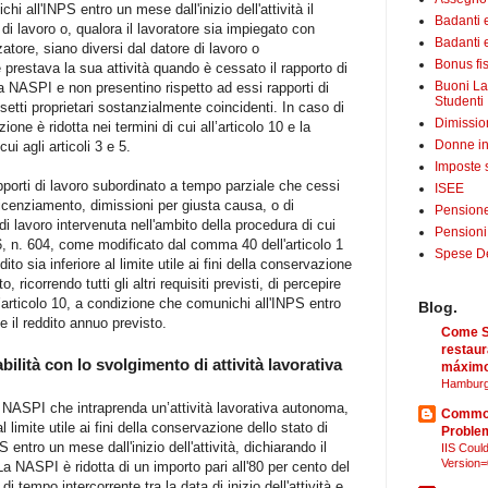
 all'INPS entro un mese dall'inizio dell'attività il
Badanti 
 di lavoro o, qualora il lavoratore sia impiegato con
Badanti e
zatore, siano diversi dal datore di lavoro o
Bonus fis
ore prestava la sua attività quando è cessato il rapporto di
Buoni La
lla NASPI e non presentino rispetto ad essi rapporti di
Studenti
etti proprietari sostanzialmente coincidenti. In caso di
Dimissio
ne è ridotta nei termini di cui all’articolo 10 e la
Donne in
cui agli articoli 3 e 5.
Imposte 
rapporti di lavoro subordinato a tempo parziale che cessi
ISEE
 licenziamento, dimissioni per giusta causa, o di
Pensione
i lavoro intervenuta nell'ambito della procedura di cui
Pensioni
966, n. 604, come modificato dal comma 40 dell'articolo 1
Spese Det
dito sia inferiore al limite utile ai fini della conservazione
, ricorrendo tutti gli altri requisiti previsti, di percepire
ll’articolo 10, a condizione che comunichi all'INPS entro
Blog.
 il reddito annuo previsto.
Come Sã
restaur
bilità con lo svolgimento di attività lavorativa
máximo
Hamburg
 di NASPI che intraprenda un’attività lavorativa autonoma,
Common
al limite utile ai fini della conservazione dello stato di
Proble
entro un mese dall'inizio dell'attività, dichiarando il
IIS Could
Version=
a NASPI è ridotta di un importo pari all'80 per cento del
di tempo intercorrente tra la data di inizio dell'attività e