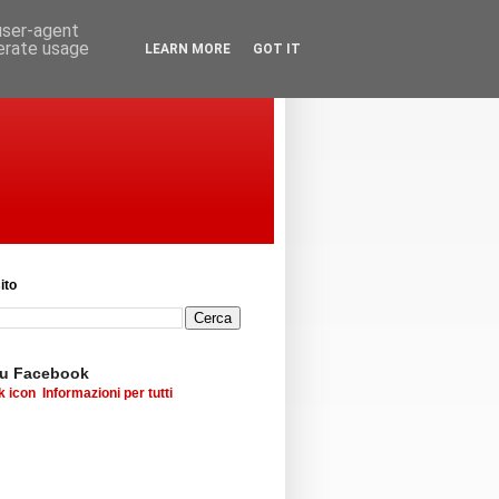
 user-agent
nerate usage
LEARN MORE
GOT IT
ito
su Facebook
Informazioni per tutti