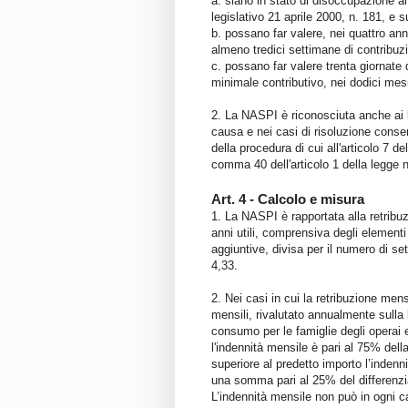
a. siano in stato di disoccupazione ai
legislativo 21 aprile 2000, n. 181, e 
b. possano far valere, nei quattro ann
almeno tredici settimane di contribuz
c. possano far valere trenta giornate d
minimale contributivo, nei dodici mes
2. La NASPI è riconosciuta anche ai l
causa e nei casi di risoluzione consen
della procedura di cui all'articolo 7 d
comma 40 dell'articolo 1 della legge 
Art. 4 - Calcolo e misura
1. La NASPI è rapportata alla retribuzi
anni utili, comprensiva degli elementi
aggiuntive, divisa per il numero di se
4,33.
2. Nei casi in cui la retribuzione mens
mensili, rivalutato annualmente sulla 
consumo per le famiglie degli operai e
l'indennità mensile è pari al 75% della
superiore al predetto importo l’indenn
una somma pari al 25% del differenzial
L’indennità mensile non può in ogni 