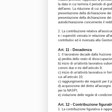
la data in cui termina il periodo di go
dell'anno. La riduzione di cui al peri
presentazione della dichiarazione dei r
presentazione della dichiarazione dei 
autodichiarazione concernente il reddi
2. La contribuzione relativa all'assicu
e i superstiti versata in relazione all
contributivi ed è riversata alla Gesti
Art. 11 - Decadenza
1. Il lavoratore decade dalla fruizion
a) perdita dello stato di disoccupazio
b) inizio di un'attività lavorativa su
commi due e tre dell’articolo 9;
c) inizio di un'attività lavorativa i
cui all’articolo 10;
c) raggiungimento dei requisiti per il
d) acquisizione del diritto all'assegno
per la NASPI;
e) violazione delle regole di condizional
Art. 12 - Contribuzione figurati
1. La contribuzione figurativa è rappor