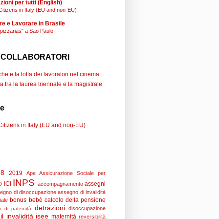
ioni per tutti (English)
Citizens in Italy (EU and non-EU)
re e Lavorare in Brasile
"pizzarias" a Sao Paulo
 COLLABORATORI
e e la lotta dei lavoratori nel cinema
a tra la laurea triennale e la magistrale
se
Citizens in Italy (EU and non-EU)
18
2019
Ape
Assicurazione Sociale per
INPS
ICI
assegni
D
accompagnamento
egno di disoccupazione
assegno di invalidità
bonus bebè
calcolo della pensione
iale
detrazioni
disoccupazione
 di paternità
il
invalidità
isee
maternità
reversibilità