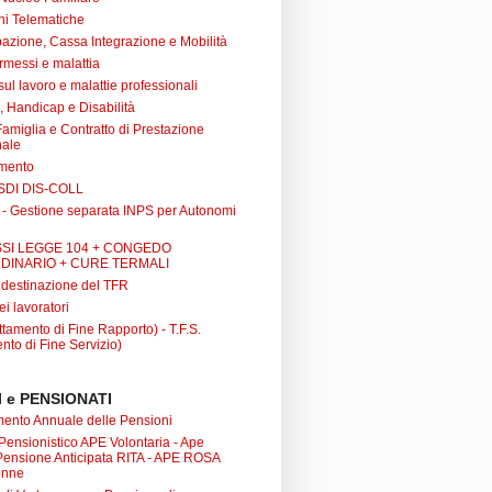
ni Telematiche
azione, Cassa Integrazione e Mobilità
rmessi e malattia
 sul lavoro e malattie professionali
à, Handicap e Disabilità
Famiglia e Contratto di Prestazione
nale
amento
SDI DIS-COLL
 - Gestione separata INPS per Autonomi
SI LEGGE 104 + CONGEDO
DINARIO + CURE TERMALI
i destinazione del TFR
ei lavoratori
tamento di Fine Rapporto) - T.F.S.
nto di Fine Servizio)
 e PENSIONATI
nto Annuale delle Pensioni
 Pensionistico APE Volontaria - Ape
 Pensione Anticipata RITA - APE ROSA
onne