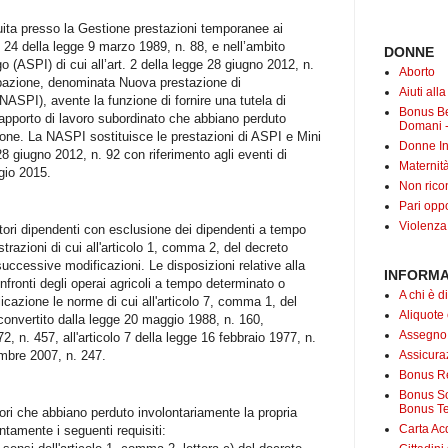
uita presso la Gestione prestazioni temporanee ai
olo 24 della legge 9 marzo 1989, n. 88, e nell’ambito
DONNE
o (ASPI) di cui all’art. 2 della legge 28 giugno 2012, n.
Aborto
upazione, denominata Nuova prestazione di
Aiuti all
NASPI), avente la funzione di fornire una tutela di
Bonus B
 rapporto di lavoro subordinato che abbiano perduto
Domani -
one. La NASPI sostituisce le prestazioni di ASPI e Mini
Donne In
 28 giugno 2012, n. 92 con riferimento agli eventi di
Maternit
gio 2015.
Non rico
Pari oppo
Violenza
tori dipendenti con esclusione dei dipendenti a tempo
razioni di cui all'articolo 1, comma 2, del decreto
uccessive modificazioni. Le disposizioni relative alla
INFORMA
nfronti degli operai agricoli a tempo determinato o
A chi è di
licazione le norme di cui all'articolo 7, comma 1, del
Aliquote
convertito dalla legge 20 maggio 1988, n. 160,
Assegno
72, n. 457, all'articolo 7 della legge 16 febbraio 1977, n.
Assicuraz
cembre 2007, n. 247.
Bonus Re
Bonus Soc
Bonus Te
ori che abbiano perduto involontariamente la propria
Carta Acq
tamente i seguenti requisiti: