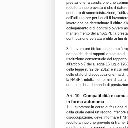
prestazione, a condizione che comunichi
reddito annuo previsto e che il datore
contratto di somministrazione, l’utiliz
dall’utilizzatore per i quali il lavorat
lavoro che ha determinato il diritto a
collegamento o di controllo ovvero ass
mantenimento della NASPI, la prestazio
contribuzione versata è utile ai fini di 
3. Il lavoratore titolare di due o più 
da uno dei detti rapporti a seguito di
risoluzione consensuale del rapporto d
all'articolo 7 della legge 15 luglio 1
della legge n. 92 del 2012, e il cui red
dello stato di disoccupazione, ha diritto
la NASPI, ridotta nei termini di cui a
un mese dalla domanda di prestazione
Art. 10 - Compatibilità e cumula
in forma autonoma
1. Il lavoratore in corso di fruizione
dalla quale derivi un reddito inferiore 
disoccupazione, deve informare l'INPS 
reddito annuo che prevede di trarne. L
reddito previsto, rapportato al periodo 