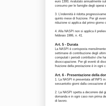
euro 1300, rivalutato annualmente sull
consumo per le famiglie degli operai e
3. L’indennità è ridotta progressivam
quinto mese di fruizione. Per gli even
riduzione si applica dal primo giorno 
4. Alla NASPI non si applica il preliev
febbraio 1986, n. 41.
Art. 5 - Durata
La NASPI è corrisposta mensilmente, 
settimane di contribuzione degli ultimi
computati i periodi contributivi che h
disoccupazione. Per gli eventi di diso
fruizione della prestazione è in ogni
Art. 6 - Presentazione della d
1. La NASPI è presentata all’INPS in 
sessantotto giorni dalla cessazione de
2. La NASPI spetta a decorrere dal gi
domanda e in ogni caso non prima del
di lavoro.