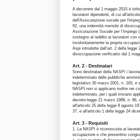
A decorrere dal 1 maggio 2015 è istit
lavoratori dipendenti, di cui all'artic
dell'Assicurazione sociale per l'impieg
92, una indennità mensile di disocc
Assicurazione Sociale per l’Impiego (
sostegno al reddito ai lavoratori con
involontariamente la propria occupazi
Aspi introdotte dall’art. 2 della legge
disoccupazione verificatisi dal 1 mag
Art. 2 - Destinatari
Sono destinatari della NASPI i lavora
indeterminato delle pubbliche amminist
legislativo 30 marzo 2001, n. 165, e s
NASPI non si applicano inoltre nei co
indeterminato, per i quali trovano app
decreto-legge 21 marzo 1988, n. 86, 
all'articolo 25 della legge 8 agosto 19
37, e all'articolo 1 della legge 24 di
Art. 3 - Requisiti
1. La NASPI è riconosciuta ai lavorat
occupazione e che presentino congiun