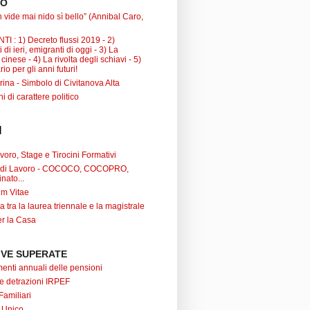
TO
 vide mai nido sì bello” (Annibal Caro,
I : 1) Decreto flussi 2019 - 2)
 di ieri, emigranti di oggi - 3) La
inese - 4) La rivolta degli schiavi - 5)
io per gli anni futuri!
ina - Simbolo di Civitanova Alta
ni di carattere politico
I
oro, Stage e Tirocini Formativi
ti di Lavoro - COCOCO, COCOPRO,
nato...
um Vitae
a tra la laurea triennale e la magistrale
r la Casa
VE SUPERATE
nti annuali delle pensioni
 e detrazioni IRPEF
Familiari
 Unico