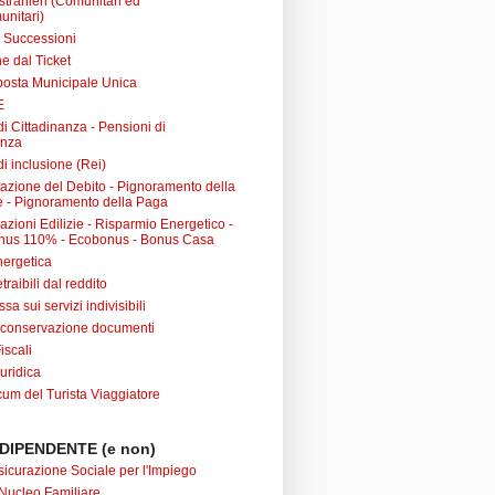
 stranieri (Comunitari ed
unitari)
e Successioni
e dal Ticket
posta Municipale Unica
E
i Cittadinanza - Pensioni di
anza
i inclusione (Rei)
urazione del Debito - Pignoramento della
 - Pignoramento della Paga
razioni Edilizie - Risparmio Energetico -
nus 110% - Ecobonus - Bonus Casa
nergetica
raibili dal reddito
sa sui servizi indivisibili
 conservazione documenti
iscali
uridica
m del Turista Viaggiatore
DIPENDENTE (e non)
sicurazione Sociale per l'Impiego
Nucleo Familiare