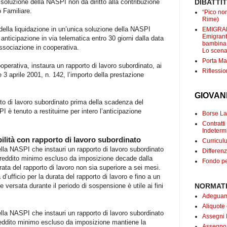
DIBATTI
 soluzione della NASPI non dà diritto alla contribuzione
o Familiare.
“Pico non
Rime)
 della liquidazione in un’unica soluzione della NASPI
EMIGRANT
Emigranti
nticipazione in via telematica entro 30 giorni dalla data
bambina c
'associazione in cooperativa.
Lo scenar
Porta Mar
operativa, instaura un rapporto di lavoro subordinato, ai
Riflessio
e 3 aprile 2001, n. 142, l’importo della prestazione
GIOVAN
rto di lavoro subordinato prima della scadenza del
I è tenuto a restituirne per intero l’anticipazione
Borse Lav
Contrat
Indetermi
bilità con rapporto di lavoro subordinato
Curricul
 della NASPI che instauri un rapporto di lavoro subordinato
Differenz
al reddito minimo escluso da imposizione decade dalla
Fondo pe
urata del rapporto di lavoro non sia superiore a sei mesi.
d’ufficio per la durata del rapporto di lavoro e fino a un
NORMATI
versata durante il periodo di sospensione è utile ai fini
Adeguame
Aliquote
 della NASPI che instauri un rapporto di lavoro subordinato
Assegni 
l reddito minimo escluso da imposizione mantiene la
Assegno