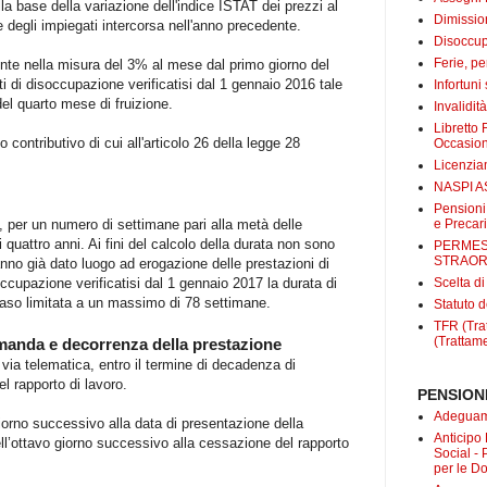
a base della variazione dell'indice ISTAT dei prezzi al
Dimissio
 degli impiegati intercorsa nell'anno precedente.
Disoccup
Ferie, pe
ente nella misura del 3% al mese dal primo giorno del
ti di disoccupazione verificatisi dal 1 gennaio 2016 tale
Infortuni
del quarto mese di fruizione.
Invalidit
Libretto 
o contributivo di cui all'articolo 26 della legge 28
Occasio
Licenzi
NASPI A
Pensioni
e Precari
per un numero di settimane pari alla metà delle
 quattro anni. Ai fini del calcolo della durata non sono
PERMES
STRAOR
anno già dato luogo ad erogazione delle prestazioni di
Scelta d
ccupazione verificatisi dal 1 gennaio 2017 la durata di
 caso limitata a un massimo di 78 settimane.
Statuto d
TFR (Trat
(Trattame
omanda e decorrenza della prestazione
via telematica, entro il termine di decadenza di
l rapporto di lavoro.
PENSIONI
Adeguame
orno successivo alla data di presentazione della
Anticipo
l’ottavo giorno successivo alla cessazione del rapporto
Social -
per le D