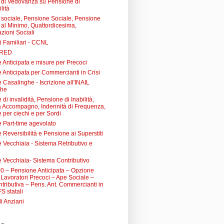
di Vedovanza su Pensione di
lità
sociale, Pensione Sociale, Pensione
a al Minimo, Quattordicesima,
zioni Sociali
i Familiari - CCNL
 RED
 Anticipata e misure per Precoci
 Anticipata per Commercianti in Crisi
Casalinghe - Iscrizione all'INAIL
ghe
di invalidità, Pensione di Inabilità,
à Accompagno, Indennità di Frequenza,
 per ciechi e per Sordi
 Part-time agevolato
Reversibilità e Pensione ai Superstiti
 Vecchiaia - Sistema Retributivo e
 Vecchiaia- Sistema Contributivo
0 – Pensione Anticipata – Opzione
Lavoratori Precoci – Ape Sociale –
tributiva – Pens. Ant. Commercianti in
FS statali
li Anziani