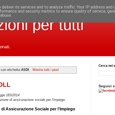
deliver its services and to analyze traffic. Your IP address and
formance and security metrics to ensure quality of service, ge
 abuse.
ioni per tutti
onati.
Cerca nel s
 con etichetta
ASDI
.
Mostra tutti i post
COLL
Seguici 
egge 183/2014
tazione di assicurazione sociale per l’impiego.
e di Assicurazione Sociale per l’Impiego