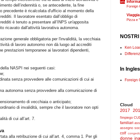
Informaz
dimento dell’indennità o, se antecedente, la fine
Foreign 
odo precedente è ricalcolata d'ufficio al momento della
Viaggia
edditi. Il lavoratore esentato dall’obbligo di
Pizza e 
redditi è tenuto a presentare all’INPS un'apposita
to ricavato dall'attività lavorativa autonoma.
NOSTRI
razione generale obbligatoria per l'invalidità, la vecchiaia
'attività di lavoro autonomo non dà luogo ad accrediti
Ken Loach
one prestazioni temporanee ai lavoratori dipendenti,
Differenz
e della NASPI nei seguenti casi:
In Ingle
ne;
bordinata senza provvedere alle comunicazioni di cui ai
Foreign 
n forma autonoma senza provvedere alla comunicazione di
 pensionamento di vecchiaia o anticipato;
Cloud
 ordinario di invalidità, sempre che il lavoratore non opti
2017
20
l'impiego
CU
ità di cui all’art. 7.
familiari
ass
assegno soc
va
colf
congedo
tata alla retribuzione di cui all’art. 4, comma 1. Per gli
donne
ina