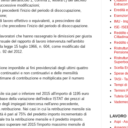
 sensi dell'articolo 1, comma 2, lettera c) del decreto
Cittadini
Extracom
successive modificazioni;
Eredità 
i precedenti l'inizio del periodo di disoccupazione,
ione;
Esenzion
i lavoro effettivo o equivalenti, a prescindere dal
IMU - Im
i che precedono l’inizio del periodo di disoccupazione.
ISE- ISE
Reddito d
avoratori che hanno rassegnato le dimissioni per giusta
Cittadin
suale del rapporto di lavoro intervenuta nell'ambito
Reddito d
ella legge 15 luglio 1966, n. 604, come modificato dal
Ristrutt
n. 92 del 2012.
Pensione
Ristruttu
Superbo
Scelta E
one imponibile ai fini previdenziali degli ultimi quattro
 continuativi e non continuativi e delle mensilità
Spese det
ttimane di contribuzione e moltiplicata per il numero
TASI - Tas
Tempi di
Termini F
ile sia pari o inferiore nel 2015 all'importo di 1195 euro
Tutela Gi
base della variazione dell'indice ISTAT dei prezzi al
Vademecu
 degli impiegati intercorsa nell'anno precedente,
 retribuzione. Nei casi in cui la retribuzione mensile sia
ità è pari al 75% del predetto importo incrementato di
LAVORO 
e tra la retribuzione mensile e il predetto importo.
Aspi - As
caso superare nel 2015 l'importo massimo mensile di
Assegni 