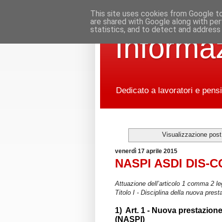
This site uses cookies from Google to 
are shared with Google along with per
statistics, and to detect and address
Informaz
Dedicato a lavoratori e pensi
Visualizzazione post
venerdì 17 aprile 2015
NASPI ASDI DIS-
Attuazione dell’articolo 1 comma 2 l
Titolo I - Disciplina della nuova pres
1) Art. 1 - Nuova prestazion
(NASPI)