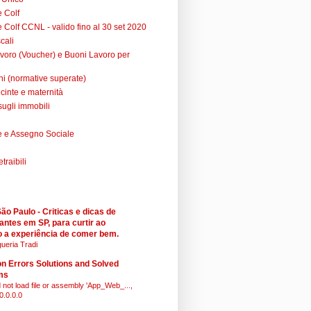
e Colf
 Colf CCNL - valido fino al 30 set 2020
cali
voro (Voucher) e Buoni Lavoro per
ni (normative superate)
cinte e maternità
sugli immobili
 e Assegno Sociale
raibili
o Paulo - Criticas e dicas de
antes em SP, para curtir ao
 a experiência de comer bem.
ueria Tradi
 Errors Solutions and Solved
ms
 not load file or assembly 'App_Web_...,
0.0.0.0