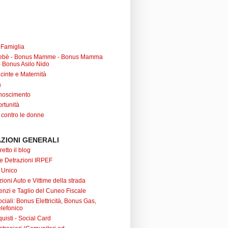
a Famiglia
ebè - Bonus Mamme - Bonus Mamma
 Bonus Asilo Nido
cinte e Maternità
à
noscimento
rtunità
 contro le donne
ZIONI GENERALI
retto il blog
 e Detrazioni IRPEF
 Unico
ioni Auto e Vittime della strada
nzi e Taglio del Cuneo Fiscale
iali: Bonus Elettricità, Bonus Gas,
lefonico
uisti - Social Card