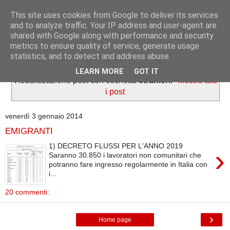
This site uses cookies from Google to deliver its services
Informazioni per tutti
and to analyze traffic. Your IP address and user-agent are
shared with Google along with performance and security
metrics to ensure quality of service, generate usage
Dedicato a lavoratori e pensionati.
statistics, and to detect and address abuse.
LEARN MORE
GOT IT
Visualizzazione post con etichetta
stranieri
.
Mostra tutti
i post
venerdì 3 gennaio 2014
EMIGRANTI
1) DECRETO FLUSSI PER L'ANNO 2019
›
Saranno 30.850 i lavoratori non comunitari che
potranno fare ingresso regolarmente in Italia con
i...
20 commenti:
›
Home page