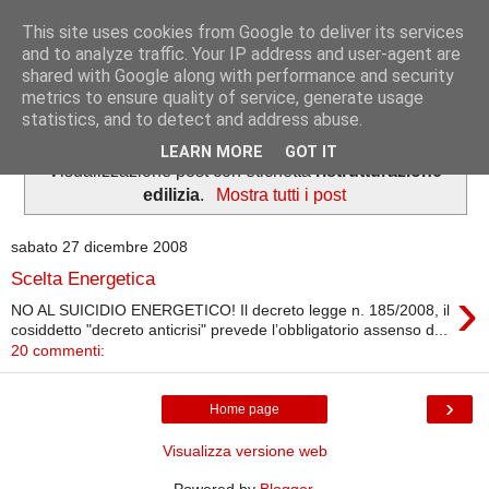
This site uses cookies from Google to deliver its services
Informazioni per tutti
and to analyze traffic. Your IP address and user-agent are
shared with Google along with performance and security
metrics to ensure quality of service, generate usage
Dedicato a lavoratori e pensionati.
statistics, and to detect and address abuse.
LEARN MORE
GOT IT
Visualizzazione post con etichetta
ristrutturazione
edilizia
.
Mostra tutti i post
sabato 27 dicembre 2008
Scelta Energetica
›
NO AL SUICIDIO ENERGETICO! Il decreto legge n. 185/2008, il
cosiddetto "decreto anticrisi" prevede l’obbligatorio assenso d...
20 commenti:
›
Home page
Visualizza versione web
Powered by
Blogger
.