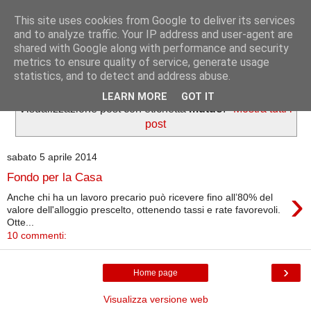
This site uses cookies from Google to deliver its services
Informazioni per tutti
and to analyze traffic. Your IP address and user-agent are
shared with Google along with performance and security
metrics to ensure quality of service, generate usage
Dedicato a lavoratori e pensionati.
statistics, and to detect and address abuse.
LEARN MORE
GOT IT
Visualizzazione post con etichetta
mutuo
.
Mostra tutti i
post
sabato 5 aprile 2014
Fondo per la Casa
›
Anche chi ha un lavoro precario può ricevere fino all’80% del
valore dell'alloggio prescelto, ottenendo tassi e rate favorevoli.
Otte...
10 commenti:
›
Home page
Visualizza versione web