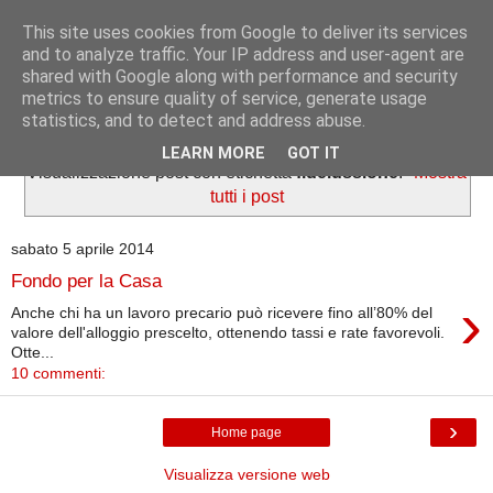
This site uses cookies from Google to deliver its services
Informazioni per tutti
and to analyze traffic. Your IP address and user-agent are
shared with Google along with performance and security
metrics to ensure quality of service, generate usage
Dedicato a lavoratori e pensionati.
statistics, and to detect and address abuse.
LEARN MORE
GOT IT
Visualizzazione post con etichetta
fideiussione
.
Mostra
tutti i post
sabato 5 aprile 2014
Fondo per la Casa
›
Anche chi ha un lavoro precario può ricevere fino all’80% del
valore dell'alloggio prescelto, ottenendo tassi e rate favorevoli.
Otte...
10 commenti:
›
Home page
Visualizza versione web