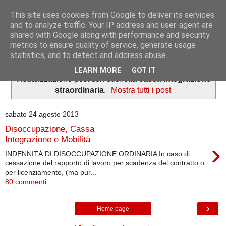
This site uses cookies from Google to deliver its services
Informazioni per tutti
and to analyze traffic. Your IP address and user-agent are
shared with Google along with performance and security
metrics to ensure quality of service, generate usage
Dedicato a lavoratori e pensionati.
statistics, and to detect and address abuse.
LEARN MORE
GOT IT
Visualizzazione post con etichetta
cassa integrazione
straordinaria
.
Mostra tutti i post
sabato 24 agosto 2013
Disoccupazione, Cassa
Integrazione e Mobilità
›
INDENNITÀ DI DISOCCUPAZIONE ORDINARIA In caso di
cessazione del rapporto di lavoro per scadenza del contratto o
per licenziamento, (ma pur...
80 commenti:
›
Home page