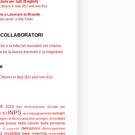
ioni per tutti (English)
Citizens in Italy (EU and non-EU)
re e Lavorare in Brasile
"pizzarias" a Sao Paulo
 COLLABORATORI
e e la lotta dei lavoratori nel cinema
a tra la laurea triennale e la magistrale
se
Citizens in Italy (EU and non-EU)
18
2019
Ape
Assicurazione Sociale per
INPS
ICI
assegni
D
accompagnamento
egno di disoccupazione
assegno di invalidità
bonus bebè
calcolo della pensione
iale
detrazioni
disoccupazione
 di paternità
il
invalidità
isee
maternità
reversibilità