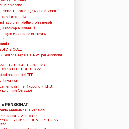
ni Telematiche
azione, Cassa Integrazione e Mobilità
rmessi e malattia
 sul lavoro e malattie professionali
à, Handicap e Disabilità
Famiglia e Contratto di Prestazione
nale
amento
SDI DIS-COLL
 - Gestione separata INPS per Autonomi
SI LEGGE 104 + CONGEDO
DINARIO + CURE TERMALI
i destinazione del TFR
ei lavoratori
tamento di Fine Rapporto) - T.F.S.
nto di Fine Servizio)
 e PENSIONATI
nto Annuale delle Pensioni
 Pensionistico APE Volontaria - Ape
 Pensione Anticipata RITA - APE ROSA
onne