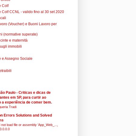
e Colf
 Colf CCNL - valido fino al 30 set 2020
cali
voro (Voucher) e Buoni Lavoro per
ni (normative superate)
cinte e maternità
sugli immobili
 e Assegno Sociale
raibili
o Paulo - Criticas e dicas de
antes em SP, para curtir ao
 a experiência de comer bem.
ueria Tradi
 Errors Solutions and Solved
ms
 not load file or assembly 'App_Web_...,
0.0.0.0