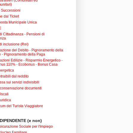
 stranieri (Comunitari ed
unitari)
e Successioni
e dal Ticket
posta Municipale Unica
E
i Cittadinanza - Pensioni di
anza
i inclusione (Rei)
urazione del Debito - Pignoramento della
 - Pignoramento della Paga
razioni Edilizie - Risparmio Energetico -
nus 110% - Ecobonus - Bonus Casa
nergetica
raibili dal reddito
sa sui servizi indivisibili
 conservazione documenti
iscali
uridica
m del Turista Viaggiatore
DIPENDENTE (e non)
sicurazione Sociale per l'Impiego
Nucleo Familiare