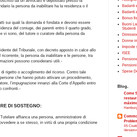
ttoscritto da un avvocato e depositato presso la
ndario la persona da inabilitare ha la residenza o il
Badanti 
Badanti e
Bonus fis
atti sui quali la domanda è fondata e devono essere
Buoni La
idenza del coniuge, dei parenti entro il quarto grado,
Studenti
 se vi sono, del tutore o curatore della persona da
Dimissio
Donne in
Imposte 
esidente del Tribunale, con decreto apposto in calce allo
ISEE
l ricorrente, la persona da inabilitare e le persone, tra
Pensione
ormazioni possono considerarsi utili.-
Pensioni
Spese Det
 di rigetto o accoglimento del ricorso. Contro tale
persone che hanno potuto attivare un procedimento,
atore, l’impugnazione innanzi alla Corte d’Appello entro
Blog.
o confronti.-
Come Sã
restaur
máximo
ORE DI SOSTEGNO:
Hamburg
Common
e Tutelare affianca una persona, amministratore di
Proble
ovvedere a se stesso, in virtù di una propria condizione
IIS Could
Version=