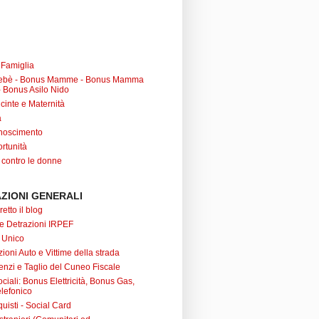
a Famiglia
ebè - Bonus Mamme - Bonus Mamma
 Bonus Asilo Nido
cinte e Maternità
à
noscimento
rtunità
 contro le donne
ZIONI GENERALI
retto il blog
 e Detrazioni IRPEF
 Unico
ioni Auto e Vittime della strada
nzi e Taglio del Cuneo Fiscale
iali: Bonus Elettricità, Bonus Gas,
lefonico
uisti - Social Card