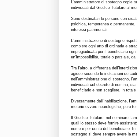
L’amministratore di sostegno copie tutt
individuati dal Giudice Tutelare al m
Sono destinatari le persone con disabi
psichica, temporanea o permanente, non
interessi patrimoniali.-
L’amministrazione di sostegno rispetto
compiere ogni atto di ordinaria e stra
impregiudicata per il beneficiario ogni 
un’impossibilità, totale o parziale, da
Tra l’altro, a differenza dell’interdizio
agisce secondo le indicazioni de codi
nell’amministrazione di sostegno, l’am
individuati col decreto di nomina, sia 
beneficiario e non scegliere, in totale
Diversamente dall’inabilitazione, l’am
motorie ovvero neurologiche, pure te
Il Giudice Tutelare, nel nominare l’am
quali lo stesso deve fornire assisten
nome e per conto del beneficiario. In
sostegno si deve sempre avere la mas