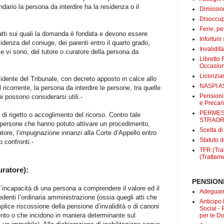
ndario la persona da interdire ha la residenza o il
Dimissio
Disoccup
Ferie, pe
atti sui quali la domanda è fondata e devono essere
Infortuni
idenza del coniuge, dei parenti entro il quarto grado,
Invalidit
 se vi sono, del tutore o curatore della persona da
Libretto 
Occasio
Licenzi
esidente del Tribunale, con decreto apposto in calce allo
NASPI A
l ricorrente, la persona da interdire le persone, tra quelle
Pensioni
ni possono considerarsi utili.-
e Precari
PERMES
 di rigetto o accoglimento del ricorso. Contro tale
STRAOR
persone che hanno potuto attivare un procedimento,
Scelta d
atore, l’impugnazione innanzi alla Corte d’Appello entro
Statuto d
o confronti.-
TFR (Trat
(Trattame
ratore):
PENSIONI
a l’incapacità di una persona a comprendere il valore ed il
Adeguame
ccedenti l’ordinaria amministrazione (ossia quegli atti che
Anticipo
mplice riscossione della pensione d’invalidità o di canoni
Social -
ento o che incidono in maniera determinante sul
per le D