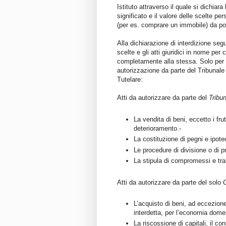
Istituto attraverso il quale si dichia
significato e il valore delle scelte per
(per es. comprare un immobile) da por
Alla dichiarazione di interdizione se
scelte e gli atti giuridici in nome per
completamente alla stessa. Solo per al
autorizzazione da parte del Tribunale 
Tutelare:
Atti da autorizzare da parte del
Tribu
La vendita di beni, eccetto i frut
deterioramento.-
La costituzione di pegni e ipote
Le procedure di divisione o di p
La stipula di compromessi e tra
Atti da autorizzare da parte del solo
G
L’acquisto di beni, ad eccezione
interdetta, per l’economia dome
La riscossione di capitali, il co