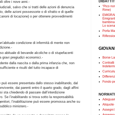
DIBATTI
li oltre i nove anni.-
“Pico non
udiziali, salvo che si tratti delle azioni di denuncia
Rime)
, delle azioni possessorie o di sfratto e di quelle
EMIGRANT
es. canoni di locazione) o per ottenere provvedimenti
Emigranti
bambina c
Lo scenar
Porta Mar
Riflessio
un’abituale condizione di infermità di mente non
dizione.-
GIOVAN
uso abituale di bevande alcoliche o di stupefacenti
a gravi pregiudizi economici.-
Borse Lav
Contrat
ente dalla nascita o dalla prima infanzia che, non
Indetermi
fficiente e risulti del tutto incapace di
Curricul
Differenz
Fondo pe
ne può essere presentata dallo stesso inabilitando, dal
vivente, dai parenti entro il quarto grado, dagli affini
 si sta chiedendo di passare dall’interdizione
NORMATI
ro. Se l’inabilitando si trova sotto la responsabilità
Adeguame
genitori, l’inabilitazione può essere promossa anche su
Aliquote
ubblico ministero.-
Assegni 
Assegno