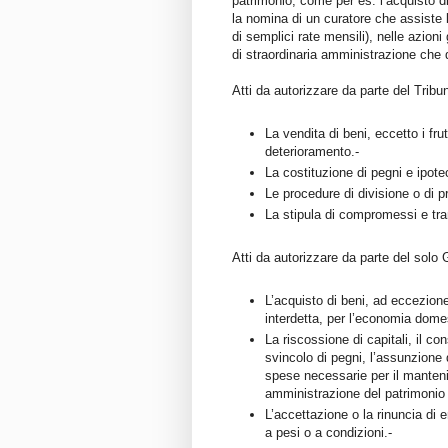
patrimonio, come per es. l’acquisto di
la nomina di un curatore che assiste l
di semplici rate mensili), nelle azioni 
di straordinaria amministrazione che 
Atti da autorizzare da parte del Tribu
La vendita di beni, eccetto i frut
deterioramento.-
La costituzione di pegni e ipote
Le procedure di divisione o di p
La stipula di compromessi e tra
Atti da autorizzare da parte del solo 
L’acquisto di beni, ad eccezione
interdetta, per l’economia dome
La riscossione di capitali, il co
svincolo di pegni, l’assunzione 
spese necessarie per il mantenim
amministrazione del patrimonio
L’accettazione o la rinuncia di e
a pesi o a condizioni.-