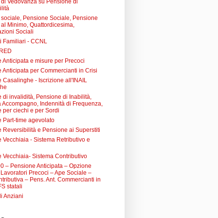
di Vedovanza su Pensione di
lità
sociale, Pensione Sociale, Pensione
a al Minimo, Quattordicesima,
zioni Sociali
i Familiari - CCNL
 RED
 Anticipata e misure per Precoci
 Anticipata per Commercianti in Crisi
Casalinghe - Iscrizione all'INAIL
ghe
di invalidità, Pensione di Inabilità,
à Accompagno, Indennità di Frequenza,
 per ciechi e per Sordi
 Part-time agevolato
Reversibilità e Pensione ai Superstiti
 Vecchiaia - Sistema Retributivo e
 Vecchiaia- Sistema Contributivo
0 – Pensione Anticipata – Opzione
Lavoratori Precoci – Ape Sociale –
tributiva – Pens. Ant. Commercianti in
FS statali
li Anziani