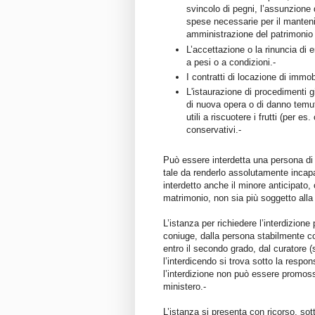
svincolo di pegni, l’assunzione 
spese necessarie per il mantenim
amministrazione del patrimonio
L’accettazione o la rinuncia di e
a pesi o a condizioni.-
I contratti di locazione di immobi
L'istaurazione di procedimenti gi
di nuova opera o di danno temuto
utili a riscuotere i frutti (per 
conservativi.-
Può essere interdetta una persona di 
tale da renderlo assolutamente incapa
interdetto anche il minore anticipato,
matrimonio, non sia più soggetto alla 
L’istanza per richiedere l’interdizion
coniuge, dalla persona stabilmente con
entro il secondo grado, dal curatore (s
l’interdicendo si trova sotto la respon
l’interdizione non può essere promoss
ministero.-
L’istanza si presenta con ricorso, so