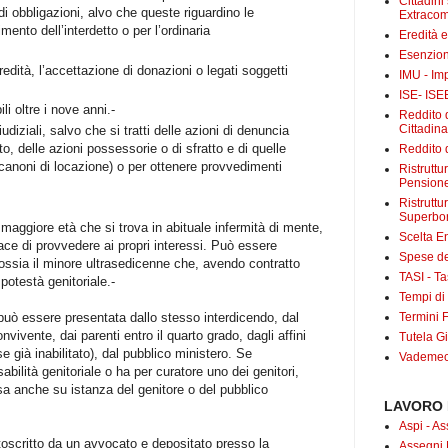
Cittadini
di obbligazioni, alvo che queste riguardino le
Extracom
ento dell’interdetto o per l’ordinaria
Eredità 
Esenzion
redità, l’accettazione di donazioni o legati soggetti
IMU - Im
ISE- ISE
li oltre i nove anni.-
Reddito d
Cittadin
udiziali, salvo che si tratti delle azioni di denuncia
, delle azioni possessorie o di sfratto e di quelle
Reddito d
es. canoni di locazione) o per ottenere provvedimenti
Ristrutt
Pensione
Ristruttu
Superbo
maggiore età che si trova in abituale infermità di mente,
Scelta E
ce di provvedere ai propri interessi. Può essere
Spese det
 ossia il minore ultrasedicenne che, avendo contratto
TASI - Tas
potestà genitoriale.-
Tempi di
e può essere presentata dallo stesso interdicendo, dal
Termini F
vivente, dai parenti entro il quarto grado, dagli affini
Tutela Gi
e già inabilitato), dal pubblico ministero. Se
Vademecu
sabilità genitoriale o ha per curatore uno dei genitori,
a anche su istanza del genitore o del pubblico
LAVORO 
Aspi - As
ttoscritto da un avvocato e depositato presso la
Assegni 