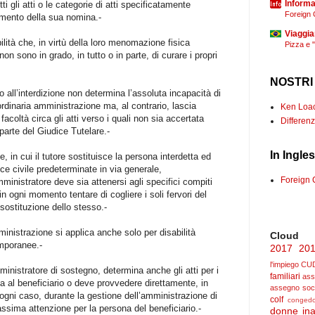
Informaz
i gli atti o le categorie di atti specificatamente
Foreign 
omento della sua nomina.-
Viaggia
lità che, in virtù della loro menomazione fisica
Pizza e 
 sono in grado, in tutto o in parte, di curare i propri
NOSTRI
 all’interdizione non determina l’assoluta incapacità di
ordinaria amministrazione ma, al contrario, lascia
Ken Loach
facoltà circa gli atti verso i quali non sia accertata
Differenz
 parte del Giudice Tutelare.-
In Ingle
ne, in cui il tutore sostituisce la persona interdetta ed
ce civile predeterminate in via generale,
Foreign 
ministratore deve sia attenersi agli specifici compiti
in ogni momento tentare di cogliere i soli fervori del
 sostituzione dello stesso.-
ministrazione si applica anche solo per disabilità
Cloud
mporanee.-
2017
20
l'impiego
CU
ministratore di sostegno, determina anche gli atti per i
familiari
ass
za al beneficiario o deve provvedere direttamente, in
assegno soc
 ogni caso, durante la gestione dell’amministrazione di
colf
congedo
sima attenzione per la persona del beneficiario.-
donne
ina