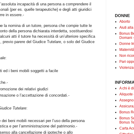
ra l’assoluta incapacità di una persona a comprendere il
sonali (per es. quelle terapeutiche) e degli atti giuridici
re in essere.-
DONNE
Aborto
gue la nomina di un tutore, persona che compie tutte le
Aiuti all
 conto della persona dichiarata interdetta, sostituendosi
Bonus B
cuni atti il tutore ha necessità di un’ulteriore specifica
Domani -
, previo parere del Giudice Tutelare, o solo del Giudice
Donne In
Maternit
Non rico
nale
:
Pari oppo
Violenza
ti ed i beni mobili soggetti a facile
INFORMA
che.-
A chi è di
romozione dei relativi giudizi
Aliquote
nsazione o l’accettazione di concordati.-
Assegno
Assicuraz
iudice Tutelare
:
Bonus Re
Bonus Soc
 dei beni mobili necessari per l’uso della persona
Bonus Te
stica e per l’amministrazione del patrimonio.-
Carta Acq
nsenso alla cancellazione di ipoteche o allo