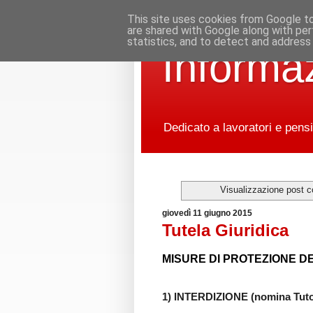
This site uses cookies from Google to 
are shared with Google along with per
statistics, and to detect and address
Informaz
Dedicato a lavoratori e pensi
Visualizzazione post c
giovedì 11 giugno 2015
Tutela Giuridica
MISURE DI PROTEZIONE 
1) INTERDIZIONE (nomina Tuto