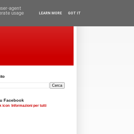
 user-agent
nerate usage
LEARN MORE
GOT IT
ito
su Facebook
Informazioni per tutti