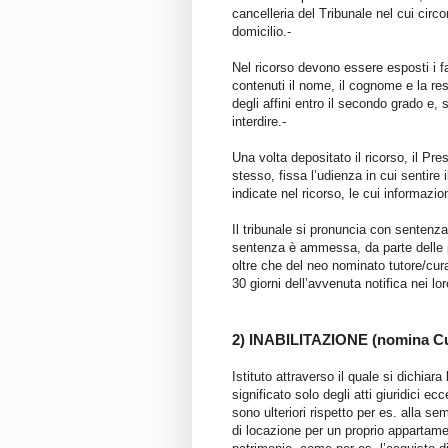
cancelleria del Tribunale nel cui circo
domicilio.-
Nel ricorso devono essere esposti i f
contenuti il nome, il cognome e la res
degli affini entro il secondo grado e,
interdire.-
Una volta depositato il ricorso, il Pr
stesso, fissa l’udienza in cui sentire i
indicate nel ricorso, le cui informazio
Il tribunale si pronuncia con sentenza
sentenza è ammessa, da parte delle 
oltre che del neo nominato tutore/cur
30 giorni dell’avvenuta notifica nei lor
2) INABILITAZIONE (nomina Cu
Istituto attraverso il quale si dichiar
significato solo degli atti giuridici e
sono ulteriori rispetto per es. alla se
di locazione per un proprio appartam