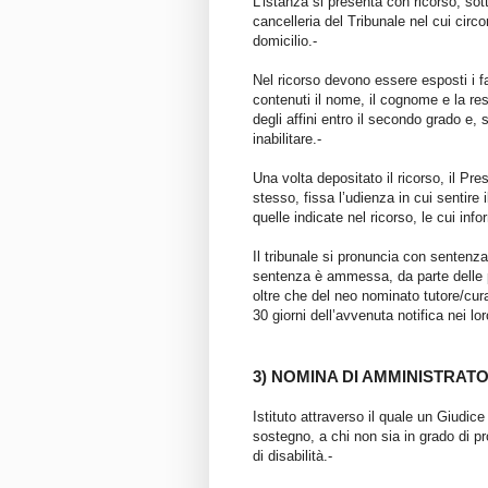
L’istanza si presenta con ricorso, so
cancelleria del Tribunale nel cui circo
domicilio.-
Nel ricorso devono essere esposti i f
contenuti il nome, il cognome e la res
degli affini entro il secondo grado e,
inabilitare.-
Una volta depositato il ricorso, il Pr
stesso, fissa l’udienza in cui sentire i
quelle indicate nel ricorso, le cui inf
Il tribunale si pronuncia con sentenza
sentenza è ammessa, da parte delle 
oltre che del neo nominato tutore/cur
30 giorni dell’avvenuta notifica nei lor
3) NOMINA DI AMMINISTRAT
Istituto attraverso il quale un Giudic
sostegno, a chi non sia in grado di pr
di disabilità.-