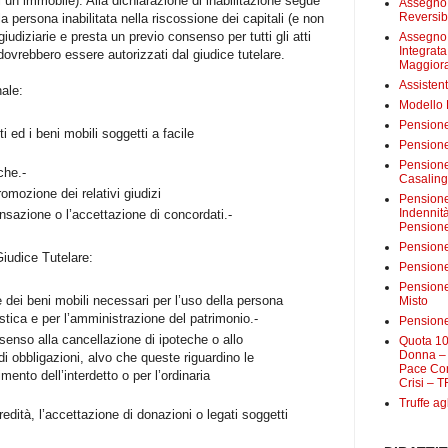
 un immobile). Alla dichiarazione di inabilitazione segue
Assegno 
Reversibi
a persona inabilitata nella riscossione dei capitali (e non
giudiziarie e presta un previo consenso per tutti gli atti
Assegno 
Integrat
dovrebbero essere autorizzati dal giudice tutelare.
Maggiora
Assistent
nale:
Modello
Pensione
ti ed i beni mobili soggetti a facile
Pensione
Pensione 
che.-
Casalin
romozione dei relativi giudizi
Pensione 
Indennit
nsazione o l’accettazione di concordati.-
Pensione
Pensione
Giudice Tutelare:
Pensione 
Pensione
 dei beni mobili necessari per l’uso della persona
Misto
stica e per l’amministrazione del patrimonio.-
Pensione
nsenso alla cancellazione di ipoteche o allo
Quota 10
Donna – 
di obbligazioni, alvo che queste riguardino le
Pace Con
ento dell’interdetto o per l’ordinaria
Crisi – T
Truffe ag
redità, l’accettazione di donazioni o legati soggetti