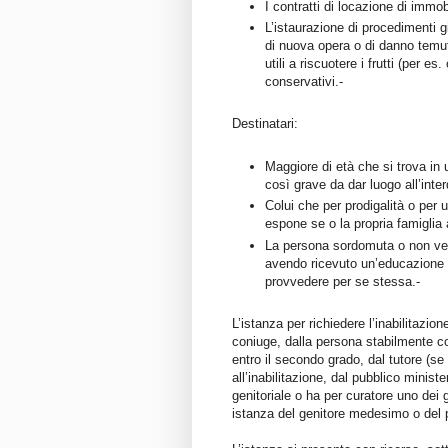
I contratti di locazione di immobi
L’istaurazione di procedimenti gi
di nuova opera o di danno temuto
utili a riscuotere i frutti (per 
conservativi.-
Destinatari:
Maggiore di età che si trova in 
così grave da dar luogo all’inter
Colui che per prodigalità o per 
espone se o la propria famiglia 
La persona sordomuta o non ved
avendo ricevuto un’educazione su
provvedere per se stessa.-
L’istanza per richiedere l’inabilitazio
coniuge, dalla persona stabilmente con
entro il secondo grado, dal tutore (se
all’inabilitazione, dal pubblico ministe
genitoriale o ha per curatore uno dei 
istanza del genitore medesimo o del p