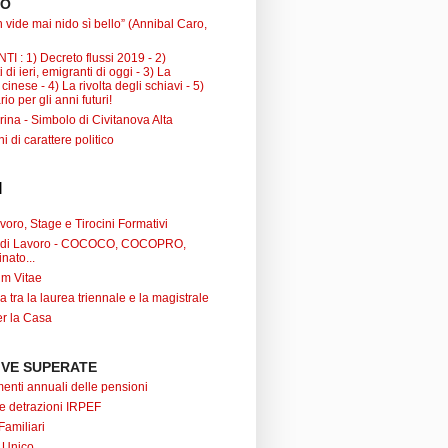
TO
 vide mai nido sì bello” (Annibal Caro,
I : 1) Decreto flussi 2019 - 2)
 di ieri, emigranti di oggi - 3) La
inese - 4) La rivolta degli schiavi - 5)
io per gli anni futuri!
ina - Simbolo di Civitanova Alta
ni di carattere politico
I
oro, Stage e Tirocini Formativi
ti di Lavoro - COCOCO, COCOPRO,
nato...
um Vitae
a tra la laurea triennale e la magistrale
r la Casa
VE SUPERATE
nti annuali delle pensioni
 e detrazioni IRPEF
Familiari
 Unico