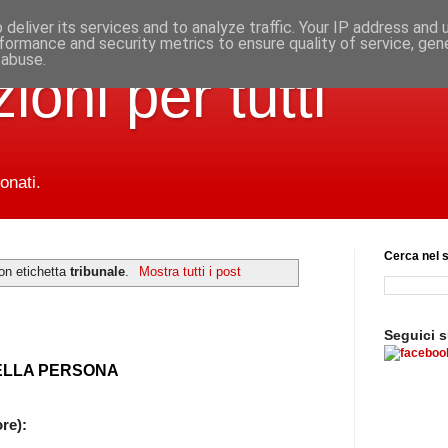
deliver its services and to analyze traffic. Your IP address and
formance and security metrics to ensure quality of service, ge
 abuse.
ioni per tutti
onati.
Cerca nel s
on etichetta
tribunale
.
Mostra tutti i post
Seguici 
DELLA PERSONA
re):