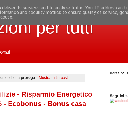
deliver its services and to analyze traffic. Your IP address and
formance and security metrics to ensure quality of service, ge
 abuse.
ioni per tutti
onati.
Cerca nel s
con etichetta
proroga
.
Mostra tutti i post
ilizie - Risparmio Energetico
Seguici 
 - Ecobonus - Bonus casa