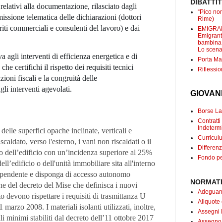
DIBATTI
 relativi alla documentazione, rilasciato dagli
“Pico non
smissione telematica delle dichiarazioni (dottori
Rime)
riti commerciali e consulenti del lavoro) e dai
EMIGRANT
Emigranti
bambina c
Lo scenar
va agli interventi di efficienza energetica e di
Porta Mar
che certifichi
il rispetto dei requisiti tecnici
Riflessio
zioni fiscali e la
congruità delle
gli interventi agevolati.
GIOVAN
Borse Lav
Contrat
Indetermi
delle superfici opache inclinate, verticali e
Curricul
scaldato, verso l'esterno, i vani non riscaldati o il
Differenz
ro dell’edificio con un’incidenza superiore al 25%
Fondo pe
ell’edificio o dell'unità immobiliare sita all'interno
indipendente e disponga di accesso autonomo
NORMATI
one del decreto del Mise che definisca i nuovi
Adeguame
nto devono rispettare i requisiti di trasmittanza U
Aliquote
 marzo 2008. I materiali isolanti utilizzati, inoltre,
Assegni 
li minimi stabiliti dal decreto dell’11 ottobre 2017
Assegno