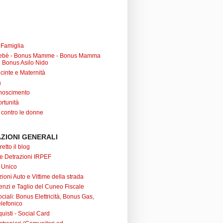
a Famiglia
ebè - Bonus Mamme - Bonus Mamma
 Bonus Asilo Nido
cinte e Maternità
à
noscimento
rtunità
 contro le donne
ZIONI GENERALI
retto il blog
 e Detrazioni IRPEF
 Unico
ioni Auto e Vittime della strada
nzi e Taglio del Cuneo Fiscale
iali: Bonus Elettricità, Bonus Gas,
lefonico
uisti - Social Card