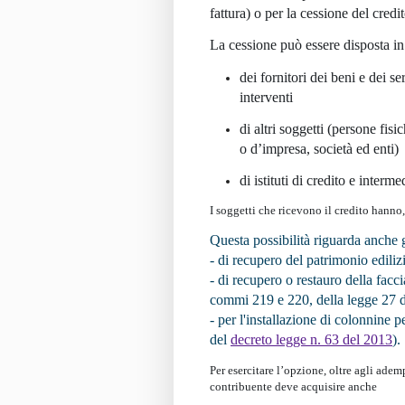
fattura) o per la
cessione
del credi
La
cessione
può essere disposta in
dei
fornitori
dei beni e dei ser
interventi
di
altri soggetti
(persone fisic
o d’impresa, società ed enti)
di
istituti di credito
e intermed
I soggetti che ricevono il credito hanno, 
Questa possibilità riguarda anche g
- di recupero del patrimonio edilizi
- di recupero o restauro della faccia
commi 219 e 220, della legge 27 
- per l'installazione di colonnine per
del
decreto legge n. 63 del 2013
).
Per esercitare l’opzione, oltre agli adem
contribuente deve acquisire anche