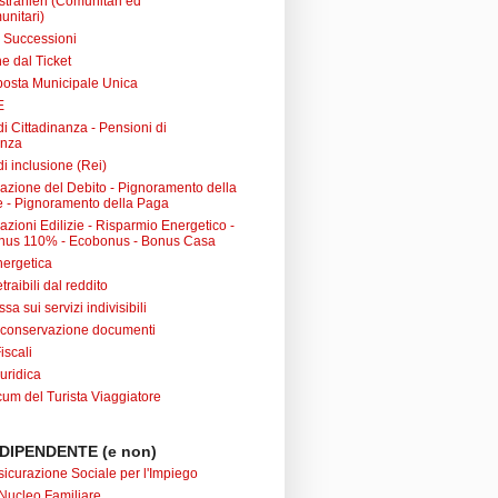
 stranieri (Comunitari ed
unitari)
e Successioni
e dal Ticket
posta Municipale Unica
E
i Cittadinanza - Pensioni di
anza
i inclusione (Rei)
urazione del Debito - Pignoramento della
 - Pignoramento della Paga
razioni Edilizie - Risparmio Energetico -
nus 110% - Ecobonus - Bonus Casa
nergetica
raibili dal reddito
sa sui servizi indivisibili
 conservazione documenti
iscali
uridica
m del Turista Viaggiatore
DIPENDENTE (e non)
sicurazione Sociale per l'Impiego
Nucleo Familiare