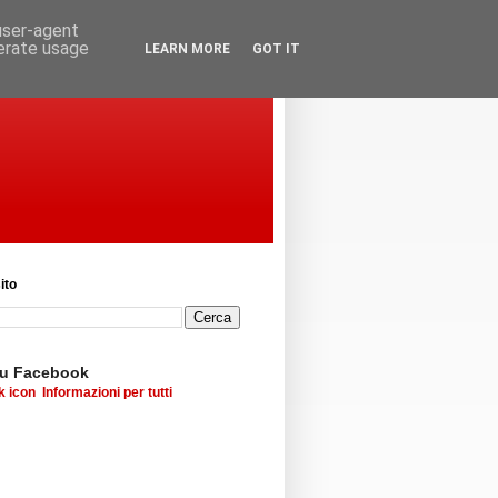
 user-agent
nerate usage
LEARN MORE
GOT IT
ito
su Facebook
Informazioni per tutti