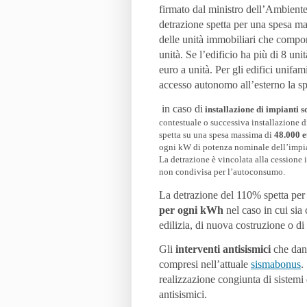
firmato dal ministro dell’Ambiente 
detrazione spetta per una spesa ma
delle unità immobiliari che compon
unità. Se l’edificio ha più di 8 un
euro a unità. Per gli edifici unifa
accesso autonomo all’esterno la sp
in caso di
installazione di impianti s
contestuale o successiva installazione d
spetta su una spesa massima di
48.000 
ogni kW di potenza nominale dell’impian
La detrazione è vincolata alla cessione
non condivisa per l’autoconsumo.
La detrazione del 110% spetta per 
per ogni kWh
nel caso in cui sia 
edilizia, di nuova costruzione o di 
Gli
interventi antisismici
che dann
compresi nell’attuale
sismabonus
.
realizzazione congiunta di sistemi 
antisismici.