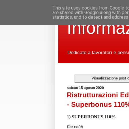
This site uses cookies from Google to 
are shared with Google along with per
statistics, and to detect and address
Informaz
Dedicato a lavoratori e pensi
Visualizzazione post 
sabato 15 agosto 2020
Ristrutturazioni Ed
- Superbonus 110%
1) SUPERBONUS 110%
Che cos'è: