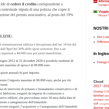
Informaz
ecide di
cedere il credito
corrispondente a
Foreign 
contestuale stipula di una polizza che copre il
Viaggia
trazione del premio assicurativo, al posto del 19%
Pizza e 
NOSTRI
LIZIE:
Ken Loach
Differenz
 ristrutturazione edilizia è disciplinata dall’art. 16-bis del
dall’Irpef del 36% delle spese sostenute, fino a un
 superiore a 48.000 euro per unità immobiliare.
In Ingle
giugno 2012 al 31 dicembre 2020 è possibile usufruire di
Foreign 
mite massimo di spesa è di 96.000 euro.
0 quote annuali di pari importo.
f, entro l’importo massimo di 96.000 euro, anche per chi
Cloud
turati.
2017
20
caso di interventi di restauro e risanamento conservativo e di
l'impiego
CU
eri fabbricati, eseguiti da imprese di costruzione o
familiari
ass
ative edilizie, che provvedano entro 18 mesi dalla data di
assegno soc
nazione o assegnazione dell'immobile.
colf
congedo
venti eseguiti, l’acquirente o l’assegnatario dell’immobile
donne
ina