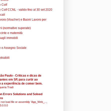
e Colf
 Colf CCNL - valido fino al 30 set 2020
cali
voro (Voucher) e Buoni Lavoro per
ni (normative superate)
cinte e maternità
sugli immobili
 e Assegno Sociale
raibili
o Paulo - Criticas e dicas de
antes em SP, para curtir ao
 a experiência de comer bem.
ueria Tradi
 Errors Solutions and Solved
ms
 not load file or assembly 'App_Web_...,
0.0.0.0