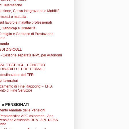
ni Telematiche
azione, Cassa Integrazione e Mobilità
rmessi e malattia
 sul lavoro e malattie professionali
à, Handicap e Disabilità
Famiglia e Contratto di Prestazione
nale
amento
SDI DIS-COLL
 - Gestione separata INPS per Autonomi
SI LEGGE 104 + CONGEDO
DINARIO + CURE TERMALI
i destinazione del TFR
ei lavoratori
tamento di Fine Rapporto) - T.F.S.
nto di Fine Servizio)
 e PENSIONATI
nto Annuale delle Pensioni
 Pensionistico APE Volontaria - Ape
 Pensione Anticipata RITA - APE ROSA
onne