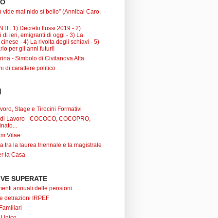
TO
 vide mai nido sì bello” (Annibal Caro,
I : 1) Decreto flussi 2019 - 2)
 di ieri, emigranti di oggi - 3) La
inese - 4) La rivolta degli schiavi - 5)
io per gli anni futuri!
ina - Simbolo di Civitanova Alta
ni di carattere politico
I
oro, Stage e Tirocini Formativi
ti di Lavoro - COCOCO, COCOPRO,
nato...
um Vitae
a tra la laurea triennale e la magistrale
r la Casa
VE SUPERATE
nti annuali delle pensioni
 e detrazioni IRPEF
Familiari
 Unico