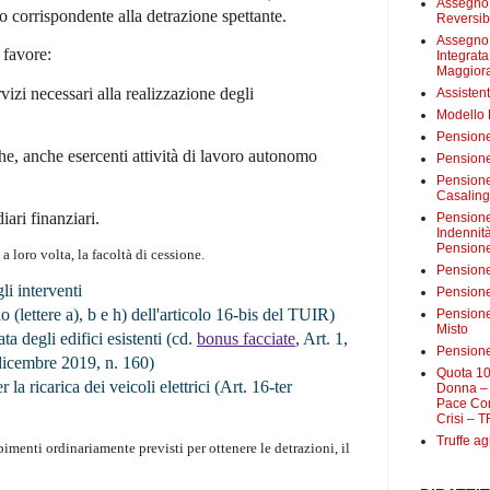
Assegno 
to
corrispondente alla detrazione spettante.
Reversibi
Assegno 
 favore:
Integrat
Maggiora
vizi necessari alla realizzazione degli
Assistent
Modello
Pensione
he, anche esercenti attività di lavoro autonomo
Pensione
Pensione 
Casalin
iari finanziari.
Pensione 
Indennit
Pensione
a loro volta, la facoltà di cessione.
Pensione
li interventi
Pensione 
o (lettere a), b e h) dell'articolo 16-bis del TUIR)
Pensione
Misto
ta degli edifici esistenti (cd.
bonus facciate
, Art. 1,
Pensione
dicembre 2019, n. 160)
Quota 10
 la ricarica dei veicoli elettrici (Art. 16-ter
Donna – 
Pace Con
Crisi – T
Truffe ag
pimenti ordinariamente previsti per ottenere le detrazioni, il