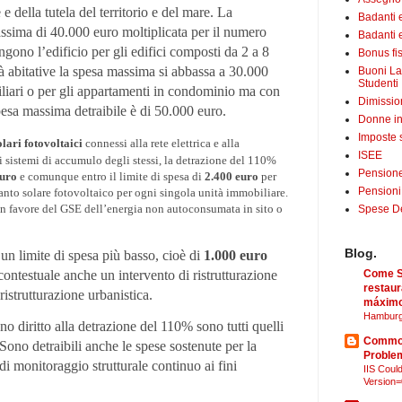
e della tutela del territorio e del mare. La
Badanti 
ssima di 40.000 euro moltiplicata per il numero
Badanti e
gono l’edificio per gli edifici composti da 2 a 8
Bonus fis
ità abitative la spesa massima si abbassa a 30.000
Buoni La
Studenti
miliari o per gli appartamenti in condominio ma con
Dimissio
esa massima detraibile è di 50.000 euro.
Donne in
Imposte 
olari fotovoltaici
connessi alla rete elettrica e alla
ISEE
i sistemi di accumulo degli stessi, la detrazione del 110%
Pensione
euro
e comunque entro il limite di spesa di
2.400 euro
per
Pensioni
to solare fotovoltaico per ogni singola unità immobiliare.
 in favore del GSE dell’energia non autoconsumata in sito o
Spese Det
Blog.
un limite di spesa più basso, cioè di
1.000 euro
contestuale anche un intervento di ristrutturazione
Come Sã
restaur
ristrutturazione urbanistica.
máximo
Hamburg
o diritto alla detrazione del 110% sono tutti quelli
Common
 Sono detraibili anche le spese sostenute per la
Proble
di monitoraggio strutturale continuo ai fini
IIS Could
Version=