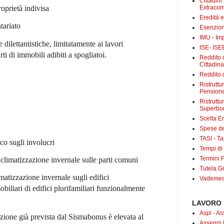
Cittadini
roprietà indivisa
Extracom
Eredità 
tariato
Esenzion
IMU - Im
 dilettantistiche, limitatamente ai lavori
ISE- ISE
rti di immobili adibiti a spogliatoi.
Reddito d
Cittadin
Reddito d
Ristrutt
Pensione
Ristruttu
Superbo
Scelta E
Spese det
TASI - Tas
co sugli involucri
Tempi di
Termini F
i climatizzazione invernale sulle parti comuni
Tutela Gi
imatizzazione invernale sugli edifici
Vademecu
obiliari di edifici plurifamiliari funzionalmente
LAVORO 
Aspi - As
razione già prevista dal Sismabonus è elevata al
Assegni 