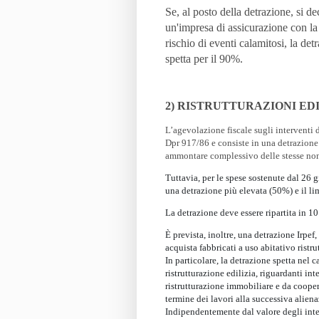
Se, al posto della detrazione, si d
un'impresa di assicurazione con la 
rischio di eventi calamitosi, la de
spetta per il 90%.
2) RISTRUTTURAZIONI EDI
L’agevolazione fiscale sugli interventi di
Dpr 917/86 e consiste in una detrazione 
ammontare complessivo delle stesse non
Tuttavia, per le spese sostenute dal 26 
una detrazione più elevata (50%) e il li
La detrazione deve essere ripartita in 1
È prevista, inoltre, una detrazione Irpe
acquista fabbricati a uso abitativo ristrut
In particolare, la detrazione spetta nel 
ristrutturazione edilizia, riguardanti int
ristrutturazione immobiliare e da cooper
termine dei lavori alla successiva alie
Indipendentemente dal valore degli inter