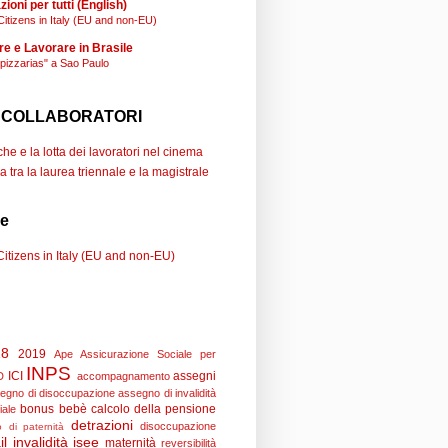
ioni per tutti (English)
Citizens in Italy (EU and non-EU)
re e Lavorare in Brasile
"pizzarias" a Sao Paulo
 COLLABORATORI
e e la lotta dei lavoratori nel cinema
a tra la laurea triennale e la magistrale
se
Citizens in Italy (EU and non-EU)
18
2019
Ape
Assicurazione Sociale per
INPS
ICI
assegni
D
accompagnamento
egno di disoccupazione
assegno di invalidità
bonus bebè
calcolo della pensione
iale
detrazioni
disoccupazione
 di paternità
il
invalidità
isee
maternità
reversibilità