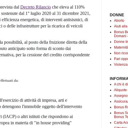
revista dal
Decreto Rilancio
che
eleva al 110%
se sostenute dal 1° luglio 2020 al 31 dicembre 2021
,
DONNE
 efficienza energetica, di interventi antisismici, di
Aborto
i o delle infrastrutture per la ricarica di veicoli
Aiuti all
Bonus B
Domani -
la possibilità, al posto della fruizione diretta della
Donne In
Maternit
buto anticipato sotto forma di
sconto dai
Non rico
ernativa, per la
cessione del credito
corrispondente
Pari oppo
Violenza
INFORMA
ffettuati da:
A chi è di
Aliquote
Assegno
l'esercizio di attività di impresa, arti e
Assicuraz
o detengono l'immobile oggetto dell'intervento
Bonus Re
Bonus Soc
i (IACP) o altri istituti che rispondono ai
Bonus Te
europea in materia di "in house providing"
Carta Acq