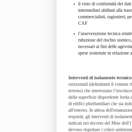
il
visto di conformità
dei dati
intermediari abilitati alla tra
commercialisti, ragionieri, pe
CAF
l’asseverazione tecnica
relati
riduzione del rischio sismico,
necessari
ai fini delle agevola
spese
sostenute in relazione a
Interventi di isolamento termico
orizzontali (delimitanti il volume ri
terreno) che interessano l’involuc
della superficie disperdente lorda d
di edifici plurifamiliari che sia 
all'esterno. In attesa dell'emanazi
requisiti, gli interventi di isolame
indicati nel decreto del Mise dell'11
devono rispettare i criteri ambienta