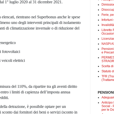
dal 1° luglio 2020 al 31 dicembre 2021.
Dimissio
Disoccup
Ferie, pe
pra elencati, rientrano nel Superbonus anche le spese
Infortuni
almeno uno degli interventi principali
di isolamento
Invalidit
anti di climatizzazione invernale o di riduzione del
Libretto 
Occasio
Licenzi
 energetico
NASPI A
Pensioni
i fotovoltaici
e Precari
PERMES
 veicoli elettrici
STRAOR
Scelta d
Statuto d
TFR (Trat
(Trattame
 misura del
110%
, da ripartire tra gli aventi diritto
 entro i limiti di capienza dell’imposta annua
PENSIONI
dditi.
Adeguame
Anticipo
a della detrazione, è possibile
optare
per un
Social -
per le D
di
sconto
dai fornitori
dei beni o servizi (sconto in