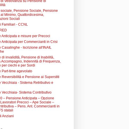
di Vedovanza su Pensione di
lità
sociale, Pensione Sociale, Pensione
a al Minimo, Quattordicesima,
zioni Sociali
i Familiari - CCNL
 RED
 Anticipata e misure per Precoci
 Anticipata per Commercianti in Crisi
Casalinghe - Iscrizione all'INAIL
ghe
di invalidità, Pensione di Inabilità,
à Accompagno, Indennità di Frequenza,
 per ciechi e per Sordi
 Part-time agevolato
Reversibilità e Pensione ai Superstiti
 Vecchiaia - Sistema Retributivo e
 Vecchiaia- Sistema Contributivo
0 – Pensione Anticipata – Opzione
Lavoratori Precoci – Ape Sociale –
tributiva – Pens. Ant. Commercianti in
FS statali
li Anziani