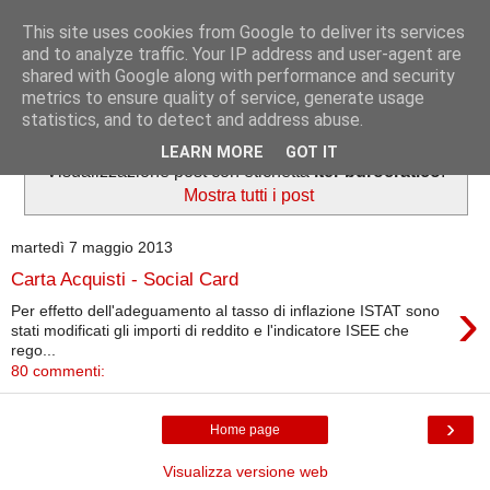
This site uses cookies from Google to deliver its services
Informazioni per tutti
and to analyze traffic. Your IP address and user-agent are
shared with Google along with performance and security
metrics to ensure quality of service, generate usage
Dedicato a lavoratori e pensionati.
statistics, and to detect and address abuse.
LEARN MORE
GOT IT
Visualizzazione post con etichetta
iter burocratico
.
Mostra tutti i post
martedì 7 maggio 2013
Carta Acquisti - Social Card
›
Per effetto dell'adeguamento al tasso di inflazione ISTAT sono
stati modificati gli importi di reddito e l'indicatore ISEE che
rego...
80 commenti:
›
Home page
Visualizza versione web