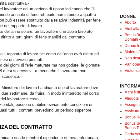
nità sostitutiva.-
del lavoratore ad un periodo di riposo indicando che “il
riodo annuale di ferie retribuite non inferiore a quattro
DONNE
on può essere sostituito dalla relativa indennità per ferie
Aborto
e del rapporto di lavoro.-
Aiuti all
so dell'anno solare; un lavoratore che abbia lavorato
Bonus B
ritto a tutti giorni di ferie stabiliti dal contratto
Domani -
Donne In
Maternit
 il rapporto di lavoro nel corso dell'anno avrà diritto ad
Non rico
esi di servizio prestati.-
Pari oppo
o dei giorni di ferie maturate ma non godute, le giornate
Violenza
18 mesi successivi, a meno che il lavoratore non
le scadenza.-
INFORMA
l Ministero del lavoro ha chiarito che al lavoratore deve
A chi è di
due settimane, da fruirsi in modo ininterrotto nel corso
Aliquote
 del lavoratore stesso.-
 aziendali, possono stabilire ovviamente condizioni di
Assegno
 quasi tutti i contratti prevedono un periodo superiore
Assicuraz
Bonus Re
Bonus Soc
NZA DEL CONTRATTO
Bonus Te
Carta Acq
rminato scade mentre il dipendente si trova infortunato,