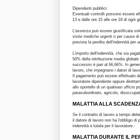
Dipendenti pubblici:
Eventuali controlli possono essere effe
13 e dalle ore 15 alle ore 18 di ogni g
L'assenza può essere giustificata solo
visite mediche urgenti o per cause di
prevista la perdita dell'indennità per u
L'importo dell'indennità, che sia pagat
50% della retribuzione media globale gi
successivi è pari al 66,66%. In genere 
lavoro, che impegnano i datori di lavo
Il pagamento può essere effettuato dal
lavoratore dipendente oppure diretta
allo sportello di un qualsiasi ufficio po
parasubordinato, agricolo, disoccupa
MALATTIA ALLA SCADENZ
Se il contratto di lavoro a tempo dete
il datore di lavoro non ha l'obbligo di
indennità e tutela per il lavoratore.-
MALATTIA DURANTE IL PE