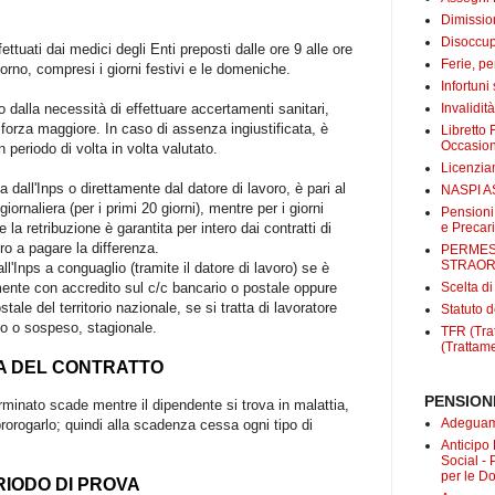
Dimissio
Disoccup
ttuati dai medici degli Enti preposti dalle ore 9 alle ore
Ferie, pe
iorno, compresi i giorni festivi e le domeniche.
Infortuni
Invalidit
 dalla necessità di effettuare accertamenti sanitari,
 forza maggiore. In caso di assenza ingiustificata, è
Libretto 
Occasio
n periodo di volta in volta valutato.
Licenzi
a dall'Inps o direttamente dal datore di lavoro, è pari al
NASPI A
ornaliera (per i primi 20 giorni), mentre per i giorni
Pensioni
e Precari
la retribuzione è garantita per intero dai contratti di
ro a pagare la differenza.
PERMES
STRAOR
l'Inps a conguaglio (tramite il datore di lavoro) se è
Scelta d
mente con accredito sul c/c bancario o postale oppure
stale del territorio nazionale, se si tratta di lavoratore
Statuto d
to o sospeso, stagionale.
TFR (Trat
(Trattame
A DEL CONTRATTO
PENSIONI
rminato scade mentre il dipendente si trova in malattia,
Adeguame
 prorogarlo; quindi alla scadenza cessa ogni tipo di
Anticipo
Social -
per le D
RIODO DI PROVA