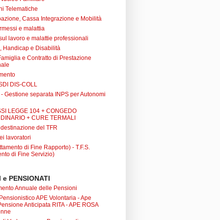
ni Telematiche
azione, Cassa Integrazione e Mobilità
rmessi e malattia
 sul lavoro e malattie professionali
à, Handicap e Disabilità
Famiglia e Contratto di Prestazione
nale
amento
SDI DIS-COLL
 - Gestione separata INPS per Autonomi
SI LEGGE 104 + CONGEDO
DINARIO + CURE TERMALI
i destinazione del TFR
ei lavoratori
tamento di Fine Rapporto) - T.F.S.
nto di Fine Servizio)
 e PENSIONATI
nto Annuale delle Pensioni
 Pensionistico APE Volontaria - Ape
 Pensione Anticipata RITA - APE ROSA
onne