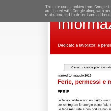
This site uses cookies from Google to 
are shared with Google along with per
statistics, and to detect and address
Informaz
Dedicato a lavoratori e pensi
Visualizzazione post con et
martedì 14 maggio 2019
Ferie, permessi e m
FERIE
Le
ferie
costituiscono un diritto irrinu
per reintegrare le energie psico-fisich
Le ferie maturate e non godute non si