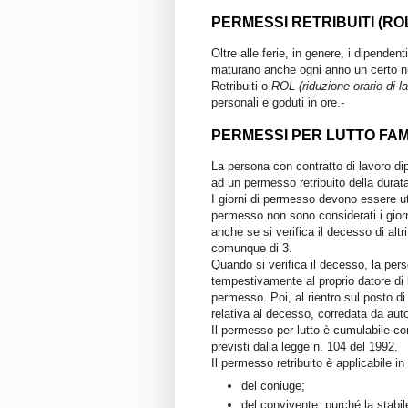
PERMESSI RETRIBUITI (RO
Oltre alle ferie, in genere, i dipenden
maturano anche ogni anno un certo n
Retribuiti o
ROL (riduzione orario di l
personali e goduti in ore.-
PERMESSI PER LUTTO FAM
La persona con contratto di lavoro dip
ad un permesso retribuito della durat
I giorni di permesso devono essere ut
permesso non sono considerati i giorni
anche se si verifica il
decesso di altri
comunque di 3.
Quando si verifica il decesso, la per
tempestivamente
al proprio datore di 
permesso. Poi, al rientro sul posto d
relativa al decesso, corredata da auto
Il permesso per lutto è
cumulabile
con
previsti dalla legge n. 104 del 1992.
Il permesso retribuito è applicabile i
del
coniuge
;
del
convivente
, purché la stabi