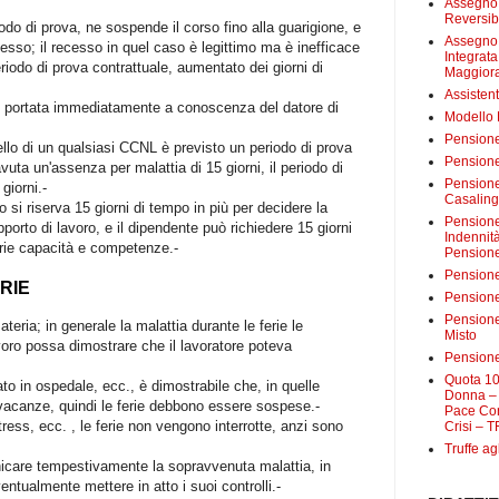
Assegno 
Reversibi
iodo di prova, ne sospende il corso fino alla guarigione, e
Assegno 
tesso; il recesso in quel caso è legittimo ma è inefficace
Integrat
eriodo di prova contrattuale, aumentato dei giorni di
Maggiora
Assistent
e portata immediatamente a conoscenza del datore di
Modello
Pensione
ello di un qualsiasi CCNL è previsto un periodo di prova
Pensione
vuta un'assenza per malattia di 15 giorni, il periodo di
Pensione 
giorni.-
Casalin
o si riserva 15 giorni di tempo in più per decidere la
Pensione 
pporto di lavoro, e il dipendente può richiedere 15 giorni
Indennit
prie capacità e competenze.-
Pensione
Pensione
RIE
Pensione 
Pensione
eria; in generale la malattia durante le ferie le
Misto
oro possa dimostrare che il lavoratore poteva
Pensione
Quota 10
ato in ospedale, ecc., è dimostrabile che, in quelle
Donna – 
 vacanze, quindi le ferie debbono essere sospese.-
Pace Con
tress, ecc. , le ferie non vengono interrotte, anzi sono
Crisi – T
Truffe ag
nicare tempestivamente la sopravvenuta malattia, in
ntualmente mettere in atto i suoi controlli.-