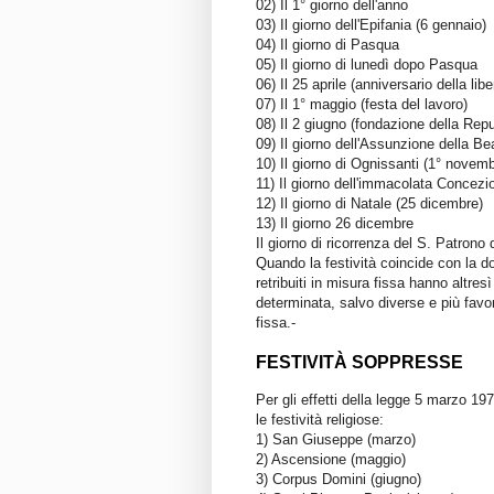
02) Il 1° giorno dell'anno
03) Il giorno dell'Epifania (6 gennaio)
04) Il giorno di Pasqua
05) Il giorno di lunedì dopo Pasqua
06) Il 25 aprile (anniversario della lib
07) Il 1° maggio (festa del lavoro)
08) Il 2 giugno (fondazione della Rep
09) Il giorno dell'Assunzione della B
10) Il giorno di Ognissanti (1° novemb
11) Il giorno dell'immacolata Concezi
12) Il giorno di Natale (25 dicembre)
13) Il giorno 26 dicembre
Il giorno di ricorrenza del S. Patrono
Quando la festività coincide con la do
retribuiti in misura fissa hanno altres
determinata, salvo diverse e più favore
fissa.-
FESTIVITÀ SOPPRESSE
Per gli effetti della legge 5 marzo 1977
le festività religiose:
1) San Giuseppe (marzo)
2) Ascensione (maggio)
3) Corpus Domini (giugno)