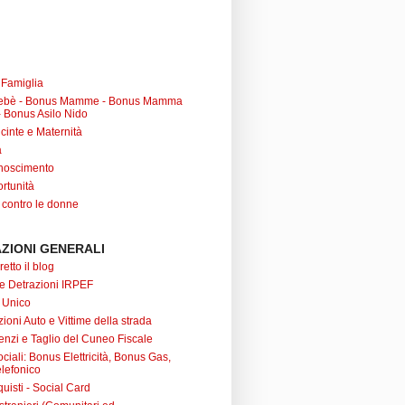
a Famiglia
ebè - Bonus Mamme - Bonus Mamma
 Bonus Asilo Nido
cinte e Maternità
à
noscimento
rtunità
 contro le donne
ZIONI GENERALI
retto il blog
 e Detrazioni IRPEF
 Unico
ioni Auto e Vittime della strada
nzi e Taglio del Cuneo Fiscale
iali: Bonus Elettricità, Bonus Gas,
lefonico
uisti - Social Card