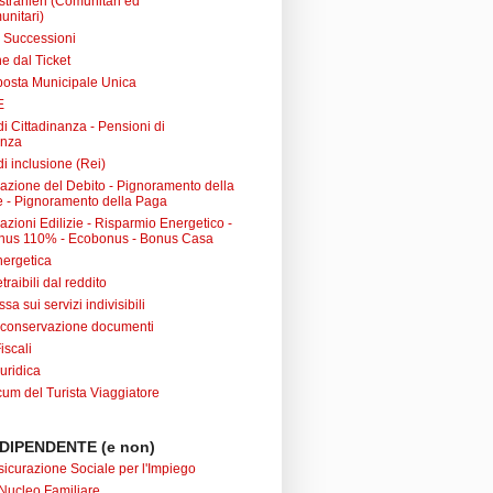
 stranieri (Comunitari ed
unitari)
e Successioni
e dal Ticket
posta Municipale Unica
E
i Cittadinanza - Pensioni di
anza
i inclusione (Rei)
urazione del Debito - Pignoramento della
 - Pignoramento della Paga
razioni Edilizie - Risparmio Energetico -
nus 110% - Ecobonus - Bonus Casa
nergetica
raibili dal reddito
sa sui servizi indivisibili
 conservazione documenti
iscali
uridica
m del Turista Viaggiatore
DIPENDENTE (e non)
sicurazione Sociale per l'Impiego
Nucleo Familiare