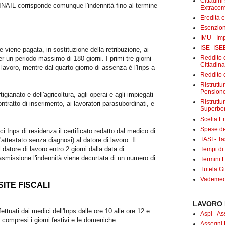
Cittadini
l'INAIL corrisponde comunque l'indennità fino al termine
Extracom
Eredità 
Esenzion
IMU - Im
ISE- ISE
viene pagata, in sostituzione della retribuzione, ai
Reddito d
 un periodo massimo di 180 giorni. I primi tre giorni
Cittadin
i lavoro, mentre dal quarto giorno di assenza è l'Inps a
Reddito d
Ristrutt
Pensione
rtigianato e dell'agricoltura, agli operai e agli impiegati
Ristruttu
ontratto di inserimento, ai lavoratori parasubordinati, e
Superbo
Scelta E
Spese det
ici Inps di residenza il certificato redatto dal medico di
TASI - Tas
'attestato senza diagnosi) al datore di lavoro. Il
l datore di lavoro entro 2 giorni dalla data di
Tempi di
rasmissione l'indennità viene decurtata di un numero di
Termini F
Tutela Gi
Vademecu
SITE FISCALI
LAVORO 
ttuati dai medici dell'Inps dalle ore 10 alle ore 12 e
Aspi - As
, compresi i giorni festivi e le domeniche.
Assegni 