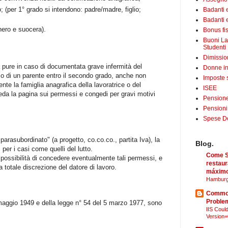
o
; (per 1° grado si intendono: padre/madre, figlio;
Badanti 
Badanti e
ero e suocera).
Bonus fis
Buoni La
Studenti
Dimissio
 pure in caso di
documentata grave infermità
del
Donne in
 o di un
parente entro il secondo grado
, anche non
Imposte 
ente la
famiglia anagrafica
della lavoratrice o del
ISEE
veda la pagina sui permessi e congedi per gravi motivi
Pensione
Pensioni
Spese Det
o "parasubordinato" (
a progetto
,
co.co.co.
,
partita Iva
), la
Blog.
,
per i casi come quelli del lutto.
Come Sã
a possibilità di concedere eventualmente tali permessi, e
restaur
 a
totale discrezione del datore di lavoro
.
máximo
Hamburg
Common
Proble
7 maggio 1949 e della legge n° 54 del 5 marzo 1977, sono
IIS Could
Version=