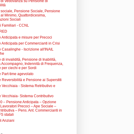
di Vedovanza su Pensione di
lità
sociale, Pensione Sociale, Pensione
a al Minimo, Quattordicesima,
zioni Sociali
i Familiari - CCNL
 RED
 Anticipata e misure per Precoci
 Anticipata per Commercianti in Crisi
Casalinghe - Iscrizione all'INAIL
ghe
di invalidità, Pensione di Inabilità,
à Accompagno, Indennità di Frequenza,
 per ciechi e per Sordi
 Part-time agevolato
Reversibilità e Pensione ai Superstiti
 Vecchiaia - Sistema Retributivo e
 Vecchiaia- Sistema Contributivo
0 – Pensione Anticipata – Opzione
Lavoratori Precoci – Ape Sociale –
tributiva – Pens. Ant. Commercianti in
FS statali
li Anziani