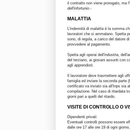
il contratto non viene prorogato, ma 
dell'infortunio
.-
MALATTIA
L'indennità di
malattia
è la somma che 
lavoratori che si ammalano. Spetta per
sono, di regola, a carico del datore d
provvedere al pagamento.
Spetta agli operai dell'industria, dell'a
del terziario, ai giovani assunti con c
agli apprendisti.
Il lavoratore deve trasmettere agli uff
famiglia ed inviare la seconda parte (l
certificato va inviato sia all'Inps sia a
compilazione. Nel caso di ritardata t
giorni pari a quelli del ritardo.
VISITE DI CONTROLLO O VI
Dipendenti privati:
Eventuali controlli possono essere effe
dalle ore 17 alle ore 19 di ogni giorno