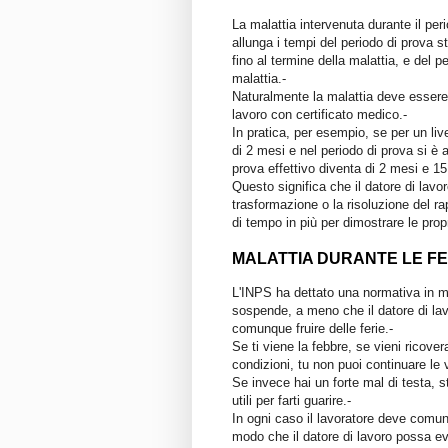
La malattia intervenuta durante il per
allunga i tempi del periodo di prova s
fino al termine della malattia, e del p
malattia.-
Naturalmente la malattia deve esser
lavoro con certificato medico.-
In pratica, per esempio, se per un liv
di 2 mesi e nel periodo di prova si è a
prova effettivo diventa di 2 mesi e 15 
Questo significa che il datore di lavor
trasformazione o la risoluzione del ra
di tempo in più per dimostrare le pro
MALATTIA DURANTE LE FE
L'INPS ha dettato una normativa in mat
sospende, a meno che il datore di lav
comunque fruire delle ferie.-
Se ti viene la febbre, se vieni ricover
condizioni, tu non puoi continuare le
Se invece hai un forte mal di testa, s
utili per farti guarire.-
In ogni caso il lavoratore deve comu
modo che il datore di lavoro possa eve