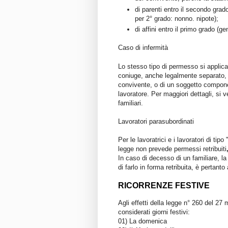
di
parenti entro il secondo grad
per 2° grado: nonno. nipote);
di
affini entro il primo grado
(gen
Caso di infermità
Lo stesso tipo di permesso si applica
coniuge
, anche legalmente separato,
convivente, o di un soggetto compon
lavoratore. Per maggiori dettagli, si 
familiari.
Lavoratori parasubordinati
Per le lavoratrici e i lavoratori di tip
legge
non prevede permessi retribuiti
In caso di decesso di un familiare, l
di farlo in forma retribuita, è pertanto
RICORRENZE FESTIVE
Agli effetti della legge n° 260 del 2
considerati giorni festivi:
01) La domenica