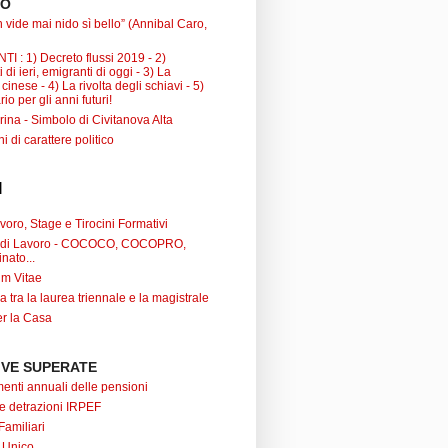
TO
 vide mai nido sì bello” (Annibal Caro,
I : 1) Decreto flussi 2019 - 2)
 di ieri, emigranti di oggi - 3) La
inese - 4) La rivolta degli schiavi - 5)
io per gli anni futuri!
ina - Simbolo di Civitanova Alta
ni di carattere politico
I
oro, Stage e Tirocini Formativi
ti di Lavoro - COCOCO, COCOPRO,
nato...
um Vitae
a tra la laurea triennale e la magistrale
r la Casa
VE SUPERATE
nti annuali delle pensioni
 e detrazioni IRPEF
Familiari
 Unico