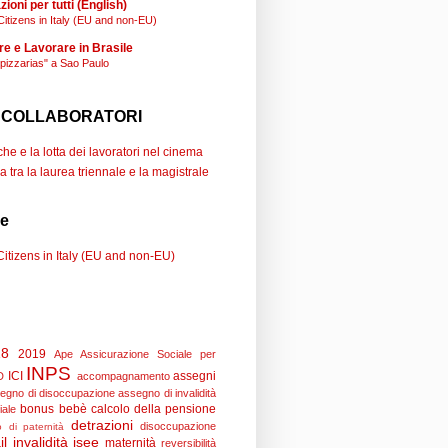
ioni per tutti (English)
Citizens in Italy (EU and non-EU)
re e Lavorare in Brasile
"pizzarias" a Sao Paulo
 COLLABORATORI
e e la lotta dei lavoratori nel cinema
a tra la laurea triennale e la magistrale
se
Citizens in Italy (EU and non-EU)
18
2019
Ape
Assicurazione Sociale per
INPS
ICI
assegni
D
accompagnamento
egno di disoccupazione
assegno di invalidità
bonus bebè
calcolo della pensione
iale
detrazioni
disoccupazione
 di paternità
il
invalidità
isee
maternità
reversibilità