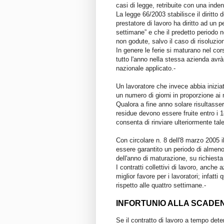
casi di legge, retribuite con una inden
La legge 66/2003 stabilisce il diritto 
prestatore di lavoro ha diritto ad un pe
settimane” e che il predetto periodo n
non godute, salvo il caso di risoluzion
In genere le ferie si maturano nel cor
tutto l'anno nella stessa azienda avrà di
nazionale applicato.-
Un lavoratore che invece abbia iniziato
un numero di giorni in proporzione ai m
Qualora a fine anno solare risultasser
residue devono essere fruite entro i 
consenta di rinviare ulteriormente ta
Con circolare n. 8 dell'8 marzo 2005 i
essere garantito un periodo di almeno 
dell'anno di maturazione, su richiesta
I contratti collettivi di lavoro, anche
miglior favore per i lavoratori; infatti
rispetto alle quattro settimane.-
INFORTUNIO ALLA SCADE
Se il contratto di lavoro a tempo dete