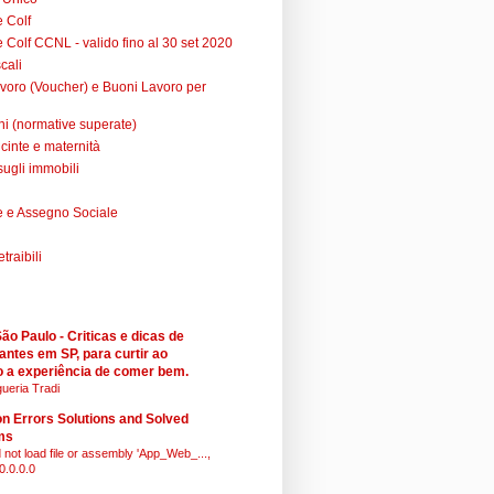
e Colf
 Colf CCNL - valido fino al 30 set 2020
cali
voro (Voucher) e Buoni Lavoro per
ni (normative superate)
cinte e maternità
sugli immobili
 e Assegno Sociale
raibili
o Paulo - Criticas e dicas de
antes em SP, para curtir ao
 a experiência de comer bem.
ueria Tradi
 Errors Solutions and Solved
ms
 not load file or assembly 'App_Web_...,
0.0.0.0