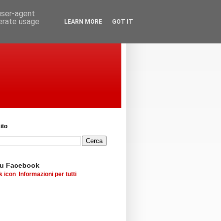
 user-agent
nerate usage
LEARN MORE
GOT IT
ito
su Facebook
Informazioni per tutti