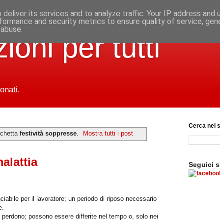
deliver its services and to analyze traffic. Your IP address and
formance and security metrics to ensure quality of service, ge
 abuse.
ioni per tutti
onati.
Cerca nel s
ichetta
festività soppresse
.
Mostra tutti i post
alattia
Seguici 
nciabile per il lavoratore; un periodo di riposo necessario
e.-
 perdono; possono essere differite nel tempo o, solo nei