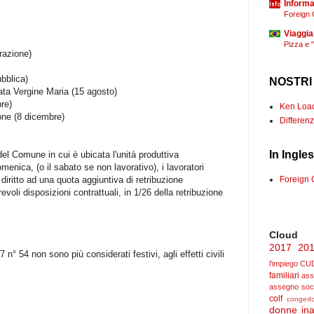
Informaz
Foreign 
Viaggia
Pizza e 
erazione)
ubblica)
NOSTRI
eata Vergine Maria (15 agosto)
re)
Ken Loach
one (8 dicembre)
Differenz
In Ingle
 del Comune in cui è ubicata l'unità produttiva
menica, (o il sabato se non lavorativo), i lavoratori
ì diritto ad una quota aggiuntiva di retribuzione
Foreign 
voli disposizioni contrattuali, in 1/26 della retribuzione
Cloud
2017
20
 n° 54 non sono più considerati festivi, agli effetti civili
l'impiego
CU
familiari
ass
assegno soc
colf
congedo
donne
ina