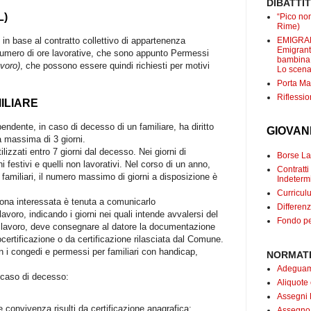
DIBATTI
L)
“Pico non
Rime)
EMIGRANT
ti in base al contratto collettivo di appartenenza
Emigranti
umero di ore lavorative, che sono appunto Permessi
bambina c
avoro)
, che possono essere quindi richiesti per motivi
Lo scenar
Porta Mar
Riflessio
ILIARE
endente, in caso di decesso di un familiare, ha diritto
GIOVAN
a massima di 3 giorni.
ilizzati
entro 7 giorni dal decesso
. Nei giorni di
Borse Lav
 festivi e quelli non lavorativi. Nel corso di un anno,
Contrat
 familiari
, il numero massimo di giorni a disposizione è
Indetermi
Curricul
sona interessata è tenuta a
comunicarlo
Differenz
lavoro, indicando i giorni nei quali intende avvalersi del
Fondo pe
i lavoro, deve consegnare al datore la
documentazione
certificazione o da certificazione rilasciata dal Comune.
 i congedi e permessi per
familiari con handicap
,
NORMATI
Adeguame
n caso di decesso:
Aliquote
Assegni 
le convivenza risulti da certificazione anagrafica;
Assegno