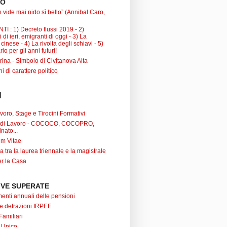
TO
 vide mai nido sì bello” (Annibal Caro,
I : 1) Decreto flussi 2019 - 2)
 di ieri, emigranti di oggi - 3) La
inese - 4) La rivolta degli schiavi - 5)
io per gli anni futuri!
ina - Simbolo di Civitanova Alta
ni di carattere politico
I
oro, Stage e Tirocini Formativi
ti di Lavoro - COCOCO, COCOPRO,
nato...
um Vitae
a tra la laurea triennale e la magistrale
r la Casa
VE SUPERATE
nti annuali delle pensioni
 e detrazioni IRPEF
Familiari
 Unico