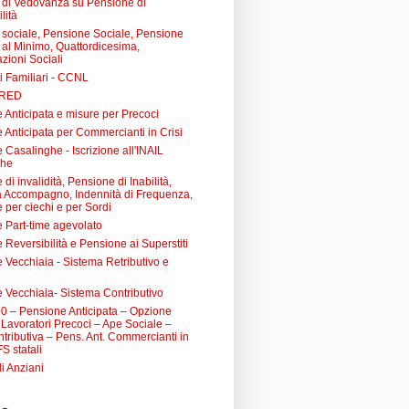
di Vedovanza su Pensione di
lità
sociale, Pensione Sociale, Pensione
a al Minimo, Quattordicesima,
zioni Sociali
i Familiari - CCNL
 RED
 Anticipata e misure per Precoci
 Anticipata per Commercianti in Crisi
Casalinghe - Iscrizione all'INAIL
ghe
di invalidità, Pensione di Inabilità,
à Accompagno, Indennità di Frequenza,
 per ciechi e per Sordi
 Part-time agevolato
Reversibilità e Pensione ai Superstiti
 Vecchiaia - Sistema Retributivo e
 Vecchiaia- Sistema Contributivo
0 – Pensione Anticipata – Opzione
Lavoratori Precoci – Ape Sociale –
tributiva – Pens. Ant. Commercianti in
FS statali
li Anziani