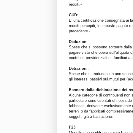
redditi.-
CUD
:
E' una certificazione consegnata ai lav
redditi percepiti, le imposte pagate e 
precedente.-
Deduzioni
:
Spese che si possono sottrarre dalla
pagare visto che opera sull'aliquota 
contributi previdenziali e i familiari a 
Detrazioni
:
Spese che si traducono in uno sconto
gli interessi passivi sui mutui per l'ac
Esonero dalla dichiarazione dei re
Alcune categorie di contribuenti non 
particolare sono esentati chi posside 
fabbricati, derivante esclusivamente d
terreni o da fabbricati complessivame
soggetti già a tassazione.-
F23
:
Modello che si utilizza presso banche,