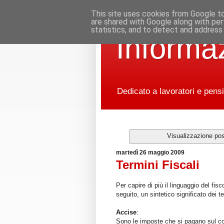
This site uses cookies from Google to 
are shared with Google along with per
statistics, and to detect and address
Informaz
Dedicato a lavoratori e pensi
Visualizzazione pos
martedì 26 maggio 2009
Termini Fiscali
Per capire di più il linguaggio del fisc
seguito, un sintetico significato dei t
Accise
:
Sono le imposte che si pagano sul co