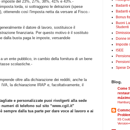
e le imposte del 23%, 27%, 38%, 41% e 43%.-
Badanti 
mposta lorda, si sottraggono le detrazioni (spese
Badanti e
.), ottenendo così l'imposta netta da versare al Fisco.-
Bonus fis
Buoni La
Studenti
eneralmente il datore di lavoro, sostituisce il
strazione finanziaria. Per questo motivo è il sostituto
Dimissio
ene dalla busta paga le imposte, versandole
Donne in
Imposte 
ISEE
Pensione
e a un ente pubblico, in cambio della fornitura di un bene
Pensioni
 tasse scolastiche.-
Spese Det
prende oltre alla dichiarazione dei redditi, anche la
Blog.
 IVA, la dichiarazione IRAP e, facoltativamente, il
Come Sã
restaur
máximo
agliate e personalizzate puoi rivolgerti alla sede
Hamburg
e numeri di telefono sul sito “www.cgil.it”
Common
 è sempre dalla tua parte per dare voce al lavoro e ai
Proble
IIS Could
Version=