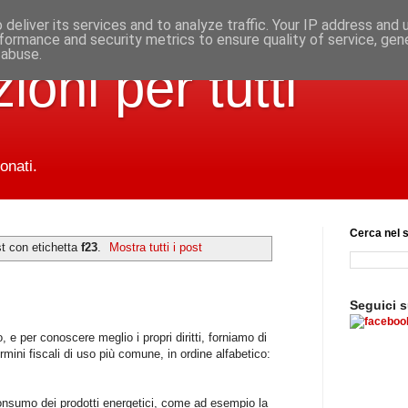
deliver its services and to analyze traffic. Your IP address and
formance and security metrics to ensure quality of service, ge
 abuse.
ioni per tutti
onati.
Cerca nel s
t con etichetta
f23
.
Mostra tutti i post
Seguici 
o, e per conoscere meglio i propri diritti, forniamo di
ermini fiscali di uso più comune, in ordine alfabetico:
nsumo dei prodotti energetici, come ad esempio la