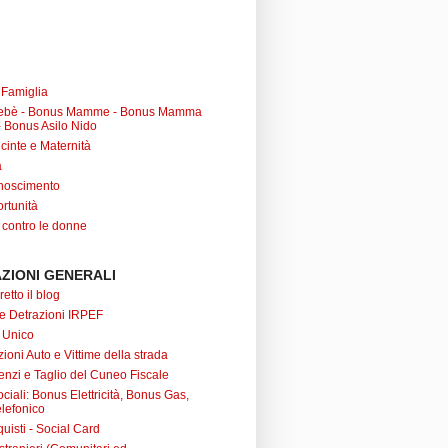
a Famiglia
ebè - Bonus Mamme - Bonus Mamma
 Bonus Asilo Nido
cinte e Maternità
à
noscimento
rtunità
 contro le donne
ZIONI GENERALI
retto il blog
 e Detrazioni IRPEF
 Unico
ioni Auto e Vittime della strada
nzi e Taglio del Cuneo Fiscale
iali: Bonus Elettricità, Bonus Gas,
lefonico
uisti - Social Card