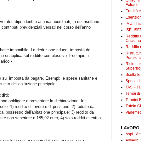
Cittadini
Extracom
Eredità 
Esenzion
oratori dipendenti e ai parasubordinati, in cui risultano i
IMU - Im
i contributi previdenziali versati nel corso dell'anno
ISE- ISE
Reddito d
Cittadin
Reddito d
 base imponibile. La deduzione riduce l'imposta da
Ristrutt
che si applica sul reddito complessivo. Esempio: i
Pensione
carico.-
Ristruttu
Superbo
Scelta E
 sull'imposta da pagare. Esempi: le spese sanitarie e
Spese det
quisto dell'abitazione principale.-
TASI - Tas
Tempi di
dditi
:
Termini F
sono obbligate a presentare la dichiarazione. In
Tutela Gi
solo: 1) reddito di lavoro o di pensione: 2) reddito da
al possesso dell'abitazione principale; 3) reddito da
Vademecu
nte non seperiore a 185,92 euro; 4) solo redditi esenti o
LAVORO 
Aspi - As
Assegni 
 poste e concessionari delle riscossioni, per i