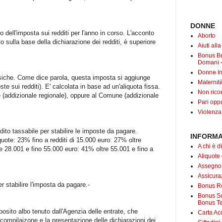
DONNE
o dell'imposta sui redditi per l'anno in corso. L'acconto
Aborto
o sulla base della dichiarazione dei redditi, è superiore
Aiuti all
Bonus B
Domani -
Donne In
isiche. Come dice parola, questa imposta si aggiunge
Maternit
ste sui redditi). E' calcolata in base ad un'aliquota fissa.
Non rico
e (addizionale regionale), oppure al Comune (addizionale
Pari oppo
Violenza
ddito tassabile per stabilire le imposte da pagare.
INFORMA
uote: 23% fino a redditi di 15.000 euro: 27% oltre
A chi è di
e 28.001 e fino 55.000 euro: 41% oltre 55.001 e fino a
Aliquote
Assegno
Assicuraz
per stabilire l'imposta da pagare.-
Bonus Re
Bonus Soc
Bonus Te
posito albo tenuto dall'Agenzia delle entrate, che
Carta Acq
 compilaizone e la presentazione delle dichiarazioni dei