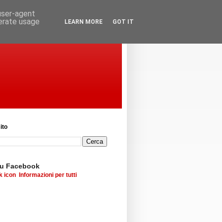
 user-agent
nerate usage
LEARN MORE
GOT IT
ito
su Facebook
Informazioni per tutti