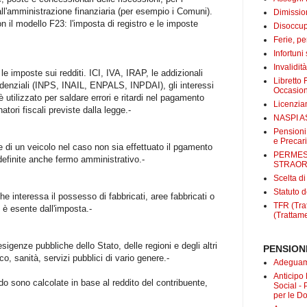
all'amministrazione finanziaria (per esempio i Comuni).
Dimissio
 il modello F23: l'imposta di registro e le imposte
Disoccup
Ferie, pe
Infortuni
Invalidit
le imposte sui redditi. ICI, IVA, IRAP, le addizionali
Libretto 
videnziali (INPS, INAIL, ENPALS, INPDAI), gli interessi
Occasio
è utilizzato per saldare errori e ritardi nel pagamento
Licenzi
tori fiscali previste dalla legge.-
NASPI A
Pensioni
e Precari
ne di un veicolo nel caso non sia effettuato il pgamento
PERMES
definite anche fermo amministrativo.-
STRAOR
Scelta d
Statuto d
interessa il possesso di fabbricati, aree fabbricati o
TFR (Trat
e è esente dall'imposta.-
(Trattame
esigenze pubbliche dello Stato, delle regioni e degli altri
PENSIONI
co, sanità, servizi pubblici di vario genere.-
Adeguame
Anticipo
do sono calcolate in base al reddito del contribuente,
Social -
per le D