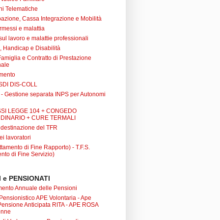
ni Telematiche
azione, Cassa Integrazione e Mobilità
rmessi e malattia
 sul lavoro e malattie professionali
à, Handicap e Disabilità
Famiglia e Contratto di Prestazione
nale
amento
SDI DIS-COLL
 - Gestione separata INPS per Autonomi
SI LEGGE 104 + CONGEDO
DINARIO + CURE TERMALI
i destinazione del TFR
ei lavoratori
tamento di Fine Rapporto) - T.F.S.
nto di Fine Servizio)
 e PENSIONATI
nto Annuale delle Pensioni
 Pensionistico APE Volontaria - Ape
 Pensione Anticipata RITA - APE ROSA
onne