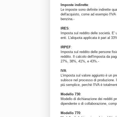
Imposte indirette
:
Le imposte sono definite indirette qu
dell'acquisto, come ad esempio l'IVA
benzina.-
IRES
:
Imposta sul reddito delle società. E' u
enti. L'aliquota applicata è pari al 33
IRPEF
:
Imposta sul reddito delle persone fisi
reddito. Il calcolo dell'imposta da pa
27%, 38%, 41%, e 43%.-
IVA
:
L'imposta sul valore aggiunto è un pre
subisce nel processo di produzione. 
più semplice, perchè l'IVA è totalmen
Modello 730
:
Modello di dichiarazione dei redditi p
dipendente o di collaborazione, compr
Modello 770
: