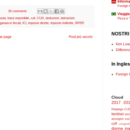
Informaz
Foreign 
30 commenti:
Viaggia
quota
,
base imponibile
,
caf
,
CUD
,
deduzioni
,
detrazioni
,
Pizza e 
ganasce fiscali
,
ICI
,
imposte dirette
,
imposte indirette
,
IRPEF
NOSTRI
e page
Post più vecchi
Ken Loach
Differenz
In Ingle
Foreign 
Cloud
2017
20
l'impiego
CU
familiari
ass
assegno soc
colf
congedo
donne
ina