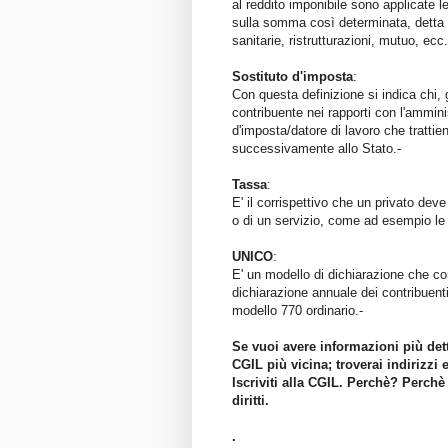
al reddito imponibile sono applicat
sulla somma così determinata, detta i
sanitarie, ristrutturazioni, mutuo, ecc
Sostituto d'imposta
:
Con questa definizione si indica chi, g
contribuente nei rapporti con l'ammini
d'imposta/datore di lavoro che tratti
successivamente allo Stato.-
Tassa
:
E' il corrispettivo che un privato dev
o di un servizio, come ad esempio le
UNICO
:
E' un modello di dichiarazione che com
dichiarazione annuale dei contribuenti
modello 770 ordinario.-
Se vuoi avere informazioni più dett
CGIL più vicina; troverai indirizzi 
Iscriviti alla CGIL. Perchè? Perchè
diritti.
.