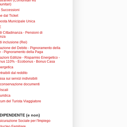
 stranieri (Comunitari ed
unitari)
e Successioni
e dal Ticket
posta Municipale Unica
E
i Cittadinanza - Pensioni di
anza
i inclusione (Rei)
urazione del Debito - Pignoramento della
 - Pignoramento della Paga
razioni Edilizie - Risparmio Energetico -
nus 110% - Ecobonus - Bonus Casa
nergetica
raibili dal reddito
sa sui servizi indivisibili
 conservazione documenti
iscali
uridica
m del Turista Viaggiatore
DIPENDENTE (e non)
sicurazione Sociale per l'Impiego
Nucleo Familiare