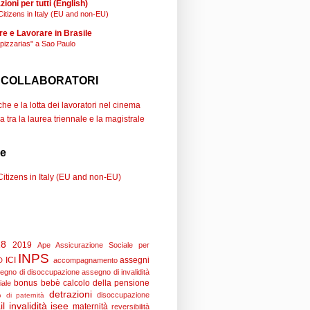
ioni per tutti (English)
Citizens in Italy (EU and non-EU)
re e Lavorare in Brasile
"pizzarias" a Sao Paulo
 COLLABORATORI
e e la lotta dei lavoratori nel cinema
a tra la laurea triennale e la magistrale
se
Citizens in Italy (EU and non-EU)
18
2019
Ape
Assicurazione Sociale per
INPS
ICI
assegni
D
accompagnamento
egno di disoccupazione
assegno di invalidità
bonus bebè
calcolo della pensione
iale
detrazioni
disoccupazione
 di paternità
il
invalidità
isee
maternità
reversibilità