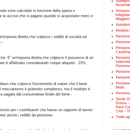
Assegno 
Reversibi
ando sono calcolate in funzione della spesa o
Assegno 
Integrat
 e le accise che si pagano quando si acquistano merci e
Maggiora
Assistent
Modello
Pensione
n'imposta diretta che colpisce i redditi di società ed
%.-
Pensione
Pensione 
Casalin
che. E' un'imposta diretta che colpisce il possesso di un
Pensione 
Indennit
gare è effettuato considerando cinque aliquote : 23%,
Pensione
Pensione
Pensione 
Pensione
lievo che colpisce l'incremento di valore che il bene
Misto
Il meccanismo è piuttosto complesso, ma il risultato è
Pensione
te pagata dal consumatore finale del bene.-
Quota 10
Donna – 
Pace Con
revisto per i contribuenti che hanno un rapporto di lavoro
Crisi – T
esi anche i redditi da pensione.-
Truffe ag