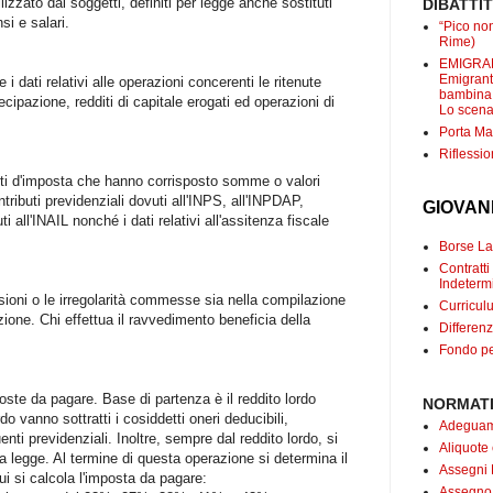
lizzato dai soggetti, definiti per legge anche sostituti
DIBATTI
i e salari.
“Pico non
Rime)
EMIGRANT
Emigranti
 dati relativi alle operazioni concerenti le ritenute
bambina c
cipazione, redditi di capitale erogati ed operazioni di
Lo scenar
Porta Mar
Riflessio
uti d'imposta che hanno corrisposto somme o valori
ontributi previdenziali dovuti all'INPS, all'INPDAP,
GIOVAN
i all'INAIL nonché i dati relativi all'assitenza fiscale
Borse Lav
Contrat
Indetermi
ssioni o le irregolarità commesse sia nella compilazione
Curricul
zione. Chi effettua il ravvedimento beneficia della
Differenz
Fondo pe
poste da pagare. Base di partenza è il reddito lordo
NORMATI
do vanno sottratti i cosiddetti oneri deducibili,
Adeguame
nti previdenziali. Inoltre, sempre dal reddito lordo, si
Aliquote
a legge. Al termine di questa operazione si determina il
Assegni 
cui si calcola l'imposta da pagare:
Assegno