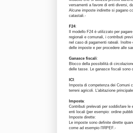
versamenti a favore di enti diversi, d
Alcune imposte indirette si pagano con
catastali.-
F24
:
Il modello F24 è utilizzato per pagare 
regionali e comunali, i contributi pre
nel caso di pagamenti rateali. Inoltre 
delle imposte e per procedere alle sana
Ganasce fiscali
:
Blocco della possibilità di circolazio
delle tasse. Le ganasce fiscali sono 
ICI
:
Imposta di competenza dei Comuni che 
terreni agricoli. L'abitazione principal
Imposta
:
Contributi prelevati per soddisfare le 
enti locali (per esempio: ordine pubbli
Imposte dirette:
Le imposte sono definite dirette quan
come ad esempio l'IRPEF.-