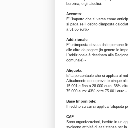
benzina, o gli alcolici.-
Acconto
:
E' l'importo che si versa come anticip
si paga se il debito d'imposta calcolat
a 51,65 euro.-
Addizionale
:
E' un'imposta dovuta dalle persone f
alle altre da pagare (in genere le impo
L'addizionale è destinata alla Region
comunale).-
Aliquota
:
E' la percentuale che si applica al re
Attualmente sono previste cinque aliq
15.001 e fino a 28.000 euro: 38% oltr
75.000 euro: 43% oltre 75.001 euro.-
Base Imponibile
:
Il reddito su cui si applica l'aliquota 
CAF
:
Sono organizzazioni, iscritte in un ap
svolgono attività di assistenza per la