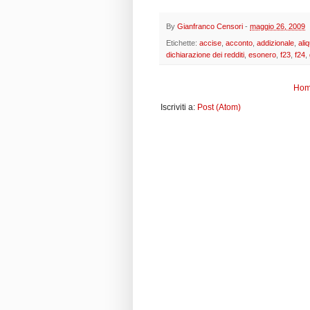
By
Gianfranco Censori
-
maggio 26, 2009
Etichette:
accise
,
acconto
,
addizionale
,
ali
dichiarazione dei redditi
,
esonero
,
f23
,
f24
,
Hom
Iscriviti a:
Post (Atom)