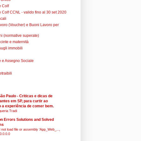
e Colf
 Colf CCNL - valido fino al 30 set 2020
cali
voro (Voucher) e Buoni Lavoro per
ni (normative superate)
cinte e maternità
sugli immobili
 e Assegno Sociale
raibili
o Paulo - Criticas e dicas de
antes em SP, para curtir ao
 a experiência de comer bem.
ueria Tradi
 Errors Solutions and Solved
ms
 not load file or assembly 'App_Web_...,
0.0.0.0