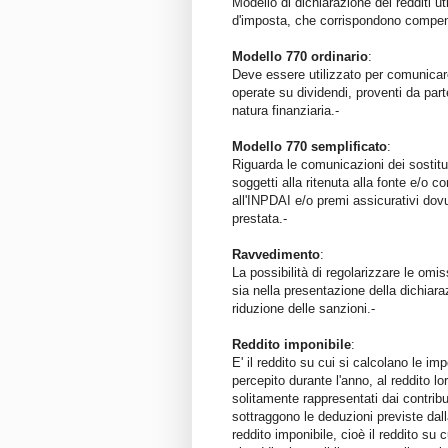
Modello di dichiarazione dei redditi uti
d'imposta, che corrispondono compens
Modello 770 ordinario
:
Deve essere utilizzato per comunicare i
operate su dividendi, proventi da parte
natura finanziaria.-
Modello 770 semplificato
:
Riguarda le comunicazioni dei sostit
soggetti alla ritenuta alla fonte e/o c
all'INPDAI e/o premi assicurativi dovut
prestata.-
Ravvedimento
:
La possibilità di regolarizzare le omi
sia nella presentazione della dichiara
riduzione delle sanzioni.-
Reddito imponibile
:
E' il reddito su cui si calcolano le im
percepito durante l'anno, al reddito lor
solitamente rappresentati dai contribue
sottraggono le deduzioni previste dall
reddito imponibile, cioè il reddito su 