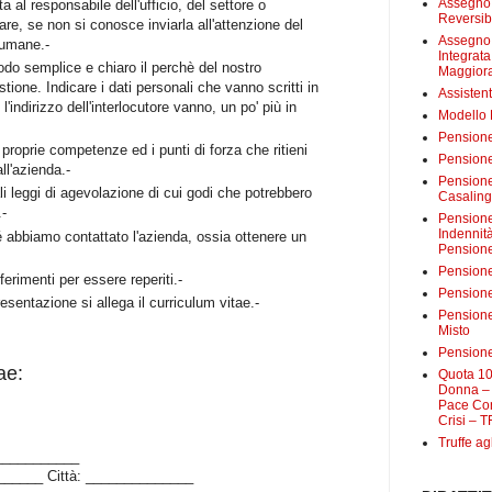
Assegno 
a al responsabile dell'ufficio, del settore o
Reversibi
rare, se non si conosce inviarla all'attenzione del
Assegno 
e umane.-
Integrat
do semplice e chiaro il perchè del nostro
Maggiora
tione. Indicare i dati personali che vanno scritti in
Assistent
l'indirizzo dell'interlocutore vanno, un po' più in
Modello
Pensione
 proprie competenze ed i punti di forza che ritieni
Pensione
all'azienda.-
Pensione 
i leggi di agevolazione di cui godi che potrebbero
Casalin
.-
Pensione 
Indennit
é abbiamo contattato l'azienda, ossia ottenere un
Pensione
Pensione
riferimenti per essere reperiti.-
Pensione 
resentazione si allega il curriculum vitae.-
Pensione
Misto
Pensione
ae:
Quota 10
Donna – 
Pace Con
Crisi – T
Truffe ag
____________
______ Città: ______________