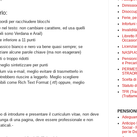
Dimissio
Disoccup
lo:
Ferie, pe
 bordi per racchiudere blocchi
Infortuni
 nel testo: non cambiare carattere, ed usa quelli
Invalidit
gibili sono Verdana e Arail)
Libretto 
 inferiore a 11 punti
Occasio
classico bianco e nero va bene quasi sempre; se
Licenzi
nziare alcune parole chiave (ma non esagerare)
NASPI A
 o troppo ridotti
Pensioni
e Precari
meglio sintetizzare per punti
PERMES
culum via e-mail, meglio evitare di trasmetterlo in
STRAOR
otrebbero riuscire a leggerlo. Meglio scegliere
Scelta d
ili come Rich Text Format (.rtf) oppure, meglio
Statuto d
TFR (Trat
(Trattame
PENSIONI
o di introdurre e presentare il curriculum vitae, non deve
Adeguame
unga di una pagina, deve essere professionale e non
Anticipo
ticali.-
Social -
per le D