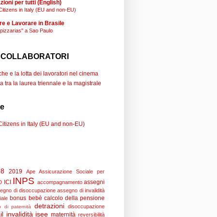
ioni per tutti (English)
Citizens in Italy (EU and non-EU)
re e Lavorare in Brasile
"pizzarias" a Sao Paulo
 COLLABORATORI
e e la lotta dei lavoratori nel cinema
a tra la laurea triennale e la magistrale
se
Citizens in Italy (EU and non-EU)
18
2019
Ape
Assicurazione Sociale per
INPS
ICI
assegni
D
accompagnamento
egno di disoccupazione
assegno di invalidità
bonus bebè
calcolo della pensione
iale
detrazioni
disoccupazione
 di paternità
il
invalidità
isee
maternità
reversibilità