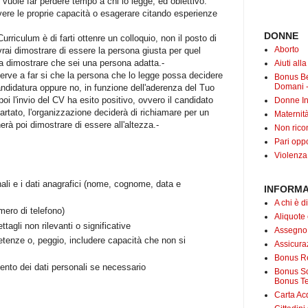
si vuole far perdere tempo a chi lo legge, ed obiettivo:
ere le proprie capacità o esagerare citando esperienze
DONNE
rriculum è di farti ottenre un colloquio, non il posto di
Aborto
vrai dimostrare di essere la persona giusta per quel
o a dimostrare che sei una persona adatta.-
Aiuti all
 serve a far si che la persona che lo legge possa decidere
Bonus B
Domani -
ndidatura oppure no, in funzione dell'aderenza del Tuo
poi l'invio del CV ha esito positivo, ovvero il candidato
Donne In
rtato, l'organizzazione deciderà di richiamare per un
Maternit
erà poi dimostrare di essere all'altezza.-
Non rico
Pari oppo
Violenza
ali e i dati anagrafici (nome, cognome, data e
INFORMA
A chi è di
mero di telefono)
Aliquote
tagli non rilevanti o significative
Assegno
tenze o, peggio, includere capacità che non si
Assicuraz
Bonus Re
ento dei dati personali se necessario
Bonus Soc
Bonus Te
Carta Acq