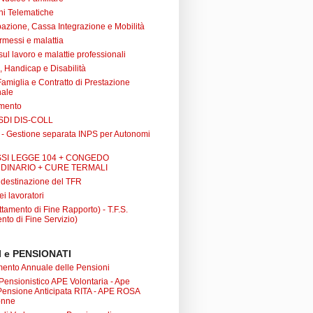
ni Telematiche
azione, Cassa Integrazione e Mobilità
rmessi e malattia
 sul lavoro e malattie professionali
à, Handicap e Disabilità
Famiglia e Contratto di Prestazione
nale
amento
SDI DIS-COLL
 - Gestione separata INPS per Autonomi
SI LEGGE 104 + CONGEDO
DINARIO + CURE TERMALI
i destinazione del TFR
ei lavoratori
tamento di Fine Rapporto) - T.F.S.
nto di Fine Servizio)
 e PENSIONATI
nto Annuale delle Pensioni
 Pensionistico APE Volontaria - Ape
 Pensione Anticipata RITA - APE ROSA
onne