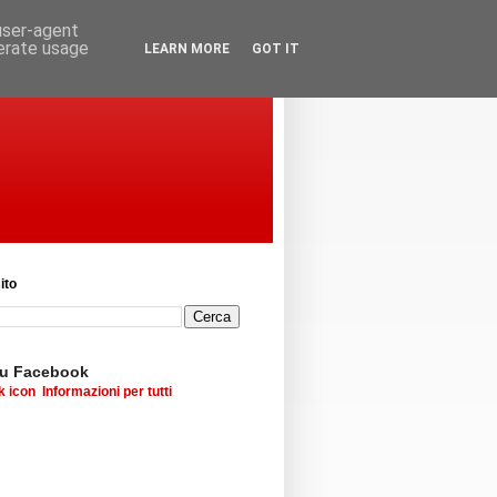
 user-agent
nerate usage
LEARN MORE
GOT IT
ito
su Facebook
Informazioni per tutti