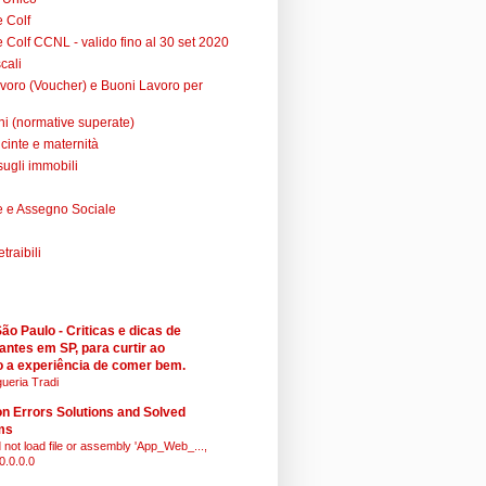
e Colf
 Colf CCNL - valido fino al 30 set 2020
cali
voro (Voucher) e Buoni Lavoro per
ni (normative superate)
cinte e maternità
sugli immobili
 e Assegno Sociale
raibili
o Paulo - Criticas e dicas de
antes em SP, para curtir ao
 a experiência de comer bem.
ueria Tradi
 Errors Solutions and Solved
ms
 not load file or assembly 'App_Web_...,
0.0.0.0