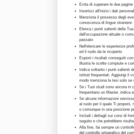
Evita di superare le due pagine
Inserisci all'inizio i dati personal
Menziona il possesso degli event
conoscenza di lingue straniere
Elenca i punti salienti della Tu
dall'occupazione attuale o comu
passato
Nell'elencare le esperienze prof
ed il ruolo da te ricoperto
Esponi i risultati conseguiti con 
illustra le scelte compiute e co
Indica soltanto i punti salienti d
istituti frequentati. Aggiungi il 
modo menziona la tesi solo se 
Se i Tuoi studi sono ancora in 
frequentano un Master, indica a
Se alcune informazioni servisse
al ruolo per il quale Ti proponi
o comunque in una posizione pri
Includi i dettagli sui corsi di f
seguito e che potrebbero risul
Alla fine, fai sempre un controll
del controllo ortografico del co