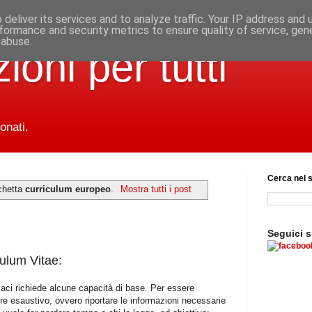
deliver its services and to analyze traffic. Your IP address and
formance and security metrics to ensure quality of service, ge
 abuse.
ioni per tutti
onati.
Cerca nel s
ichetta
curriculum europeo
.
Mostra tutti i post
Seguici 
culum Vitae:
icaci richiede alcune capacità di base. Per essere
e esaustivo, ovvero riportare le informazioni necessarie