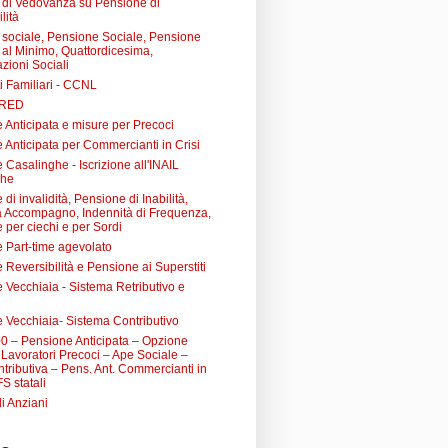
di Vedovanza su Pensione di
lità
sociale, Pensione Sociale, Pensione
a al Minimo, Quattordicesima,
zioni Sociali
i Familiari - CCNL
 RED
 Anticipata e misure per Precoci
 Anticipata per Commercianti in Crisi
Casalinghe - Iscrizione all'INAIL
ghe
di invalidità, Pensione di Inabilità,
à Accompagno, Indennità di Frequenza,
 per ciechi e per Sordi
 Part-time agevolato
Reversibilità e Pensione ai Superstiti
 Vecchiaia - Sistema Retributivo e
 Vecchiaia- Sistema Contributivo
0 – Pensione Anticipata – Opzione
Lavoratori Precoci – Ape Sociale –
tributiva – Pens. Ant. Commercianti in
FS statali
li Anziani