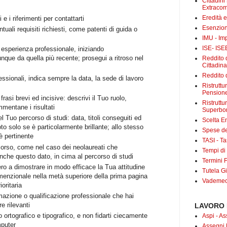
Cittadini
Extracom
Eredità 
i e i riferimenti per contattarti
Esenzion
uali requisiti richiesti, come patenti di guida o
IMU - Im
ISE- ISE
a esperienza professionale, iniziando
nque da quella più recente; prosegui a ritroso nel
Reddito d
Cittadin
Reddito d
essionali, indica sempre la data, la sede di lavoro
Ristrutt
Pensione
frasi brevi ed incisive: descrivi il Tuo ruolo,
Ristruttu
mmentane i risultati
Superbo
el Tuo percorso di studi: data, titoli conseguiti ed
Scelta E
voto solo se è particolarmente brillante; allo stesso
Spese det
è pertinente
TASI - Tas
corso, come nel caso dei neolaureati che
Tempi di
nche questo dato, in cima al percorso di studi
Termini F
ro a dimostrare in modo efficace la Tua attitudine
Tutela Gi
, menzionale nella metà superiore della prima pagina
Vademecu
oritaria
ormazione o qualificazione professionale che hai
tare rilevanti
LAVORO 
o ortografico e tipografico, e non fidarti ciecamente
Aspi - As
mputer
Assegni 