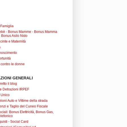
a Famiglia
ebè - Bonus Mamme - Bonus Mamma
 Bonus Asilo Nido
cinte e Maternità
à
noscimento
rtunità
 contro le donne
ZIONI GENERALI
retto il blog
 e Detrazioni IRPEF
 Unico
ioni Auto e Vittime della strada
nzi e Taglio del Cuneo Fiscale
iali: Bonus Elettricità, Bonus Gas,
lefonico
uisti - Social Card