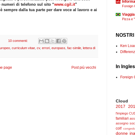
Informaz
e numeri di telefono sul sito “
www.cgil.it
”
Foreign 
 è sempre dalla tua parte per dare voce al lavoro e ai
Viaggia
Pizza e 
NOSTRI
10 commenti:
Ken Loach
europeo
,
curriculum vitae
,
cv
,
errori
,
europass
,
fac-simile
,
lettera di
Differenz
In Ingle
e page
Post più vecchi
Foreign 
Cloud
2017
20
l'impiego
CU
familiari
ass
assegno soc
colf
congedo
donne
ina