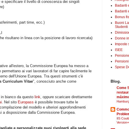
 specificare il livello di conoscenza dei singoli
Badanti 
re)
Badanti e
Bonus fis
asferimenti, part time, ecc.)
Buoni La
Studenti
I
Dimissio
e risultano in linea con la posizione di lavoro ricercata)
Donne in
Imposte 
ISEE
Pensione
Pensioni
rative all'estero, la Commissione Europea ha messo a
Spese Det
 permettano ai vari lavoratori di far capire facilmente le
terno dell'Unione Europea. Tra questi strumenti c'è
Blog.
 Curriculum Vitae
", conosciuto anche come
Come Sã
restaur
o in bianco da questo
link
, oppure scaricare direttamente
máximo
Hamburg
ui
. Nel sito
Europass
è possibile trovare tutte le
 compilazione del modello e ulteriori approfondimenti
Common
messi a disposizione dalla Commissione Europea.
Proble
IIS Could
Version=
agliate e personalizzate puoi rivolgerti alla sede