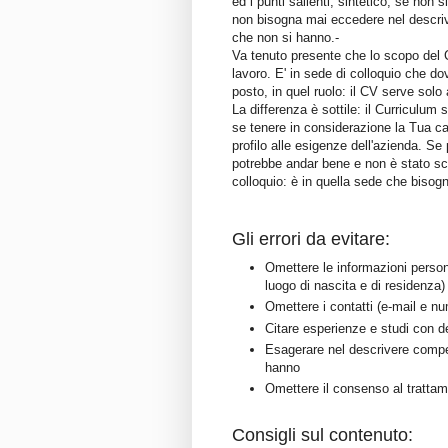
ed i punti salienti, sintetico, se non 
non bisogna mai eccedere nel descriv
che non si hanno.-
Va tenuto presente che lo scopo del Cu
lavoro. E' in sede di colloquio che do
posto, in quel ruolo: il CV serve sol
La differenza è sottile: il Curriculum
se tenere in considerazione la Tua ca
profilo alle esigenze dell'azienda. Se 
potrebbe andar bene e non è stato sca
colloquio: è in quella sede che bisogn
Gli errori da evitare:
Omettere le informazioni person
luogo di nascita e di residenza)
Omettere i contatti (e-mail e nu
Citare esperienze e studi con det
Esagerare nel descrivere compe
hanno
Omettere il consenso al trattam
Consigli sul contenuto: