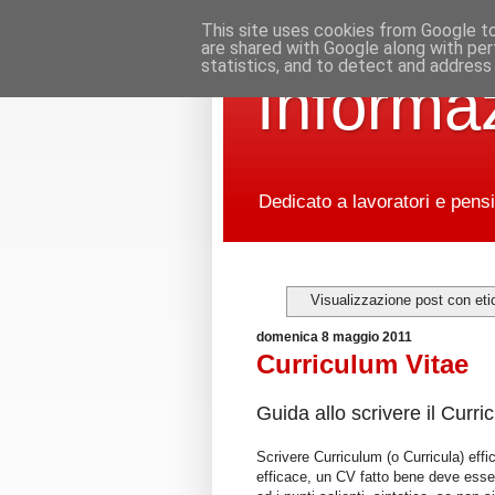
This site uses cookies from Google to 
are shared with Google along with per
statistics, and to detect and address
Informaz
Dedicato a lavoratori e pensi
Visualizzazione post con et
domenica 8 maggio 2011
Curriculum Vitae
Guida allo scrivere il Curri
Scrivere Curriculum (o Curricula) eff
efficace, un CV fatto bene deve esser