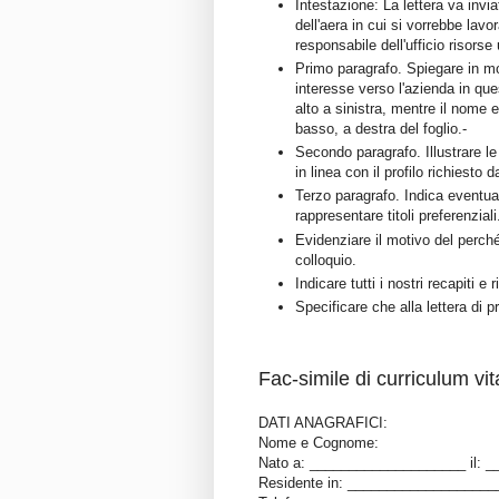
Intestazione: La lettera va inviat
dell'aera in cui si vorrebbe lavo
responsabile dell'ufficio risors
Primo paragrafo. Spiegare in mo
interesse verso l'azienda in ques
alto a sinistra, mentre il nome e 
basso, a destra del foglio.-
Secondo paragrafo. Illustrare le
in linea con il profilo richiesto d
Terzo paragrafo. Indica eventual
rappresentare titoli preferenziali
Evidenziare il motivo del perch
colloquio.
Indicare tutti i nostri recapiti e 
Specificare che alla lettera di p
Fac-simile di curriculum vit
DATI ANAGRAFICI:
Nome e Cognome:
Nato a: ____________________ il: 
Residente in: ___________________