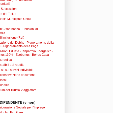
 stranieri (Comunitari ed
unitari)
e Successioni
e dal Ticket
posta Municipale Unica
E
i Cittadinanza - Pensioni di
anza
i inclusione (Rei)
urazione del Debito - Pignoramento della
 - Pignoramento della Paga
razioni Edilizie - Risparmio Energetico -
nus 110% - Ecobonus - Bonus Casa
nergetica
raibili dal reddito
sa sui servizi indivisibili
 conservazione documenti
iscali
uridica
m del Turista Viaggiatore
DIPENDENTE (e non)
sicurazione Sociale per l'Impiego
Nucleo Familiare