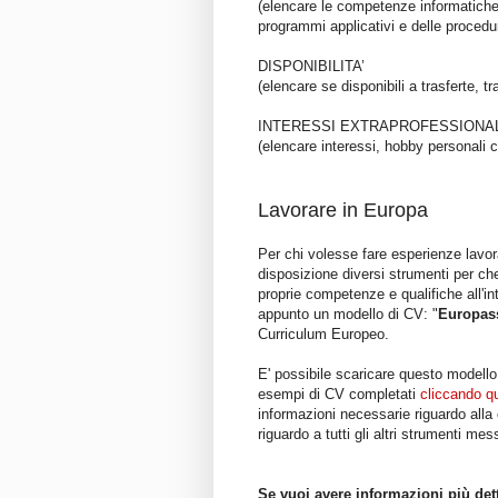
(elencare le competenze informatiche e
programmi applicativi e delle procedu
DISPONIBILITA’
(elencare se disponibili a trasferte, tr
INTERESSI EXTRAPROFESSIONAL
(elencare interessi, hobby personali ch
Lavorare in Europa
Per chi volesse fare esperienze lavo
disposizione diversi strumenti per che
proprie competenze e qualifiche all'in
appunto un modello di CV: "
Europass
Curriculum Europeo.
E' possibile scaricare questo modell
esempi di CV completati
cliccando q
informazioni necessarie riguardo alla
riguardo a tutti gli altri strumenti 
Se vuoi avere informazioni più dett