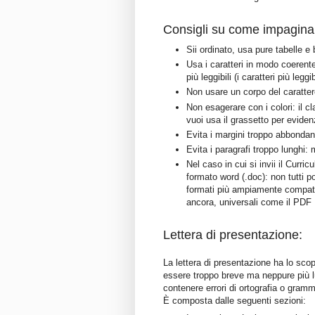
Consigli su come impaginar
Sii ordinato, usa pure tabelle e
Usa i caratteri in modo coerente
più leggibili (i caratteri più leg
Non usare un corpo del carattere
Non esagerare con i colori: il 
vuoi usa il grassetto per evide
Evita i margini troppo abbondanti
Evita i paragrafi troppo lunghi: 
Nel caso in cui si invii il Curri
formato word (.doc): non tutti p
formati più ampiamente compatib
ancora, universali come il PDF
Lettera di presentazione:
La lettera di presentazione ha lo scop
essere troppo breve ma neppure più l
contenere errori di ortografia o gramma
È composta dalle seguenti sezioni: