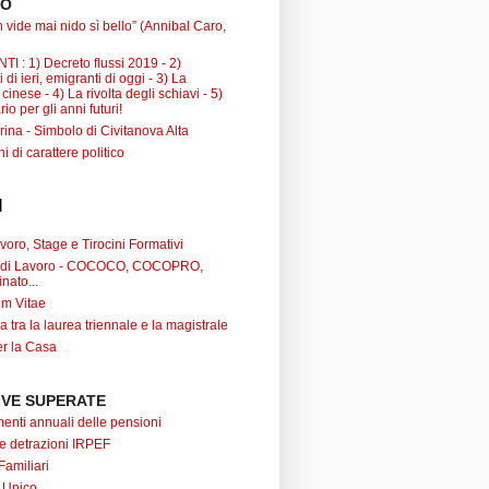
TO
 vide mai nido sì bello” (Annibal Caro,
I : 1) Decreto flussi 2019 - 2)
 di ieri, emigranti di oggi - 3) La
inese - 4) La rivolta degli schiavi - 5)
io per gli anni futuri!
ina - Simbolo di Civitanova Alta
ni di carattere politico
I
oro, Stage e Tirocini Formativi
ti di Lavoro - COCOCO, COCOPRO,
nato...
um Vitae
a tra la laurea triennale e la magistrale
r la Casa
VE SUPERATE
nti annuali delle pensioni
 e detrazioni IRPEF
Familiari
 Unico