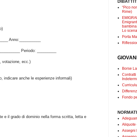
DIBATTI
“Pico non
Rime)
EMIGRANT
Emigranti
bambina c
o)
Lo scenar
Porta Mar
_____ Anno:__________
Riflessio
__________ Periodo: _________
GIOVAN
e, votazione, ecc.)
Borse Lav
Contrat
o, indicare anche le esperienze informali)
Indetermi
Curricul
Differenz
Fondo pe
NORMATI
e e il grado di dominio nella forma scritta, letta e
Adeguame
Aliquote
Assegni 
Assegno