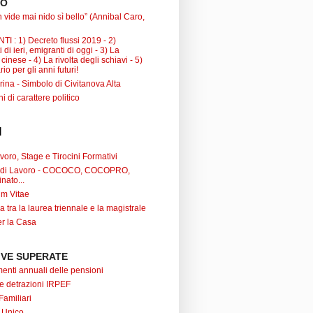
TO
 vide mai nido sì bello” (Annibal Caro,
I : 1) Decreto flussi 2019 - 2)
 di ieri, emigranti di oggi - 3) La
inese - 4) La rivolta degli schiavi - 5)
io per gli anni futuri!
ina - Simbolo di Civitanova Alta
ni di carattere politico
I
oro, Stage e Tirocini Formativi
ti di Lavoro - COCOCO, COCOPRO,
nato...
um Vitae
a tra la laurea triennale e la magistrale
r la Casa
VE SUPERATE
nti annuali delle pensioni
 e detrazioni IRPEF
Familiari
 Unico