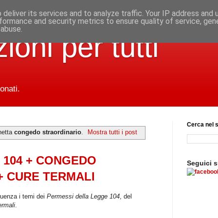
deliver its services and to analyze traffic. Your IP address and
formance and security metrics to ensure quality of service, ge
 abuse.
ioni per tutti
onati.
Cerca nel s
hetta
congedo straordinario
.
Mostra tutti i post
 104 + CONGEDO
Seguici 
+ CURE TERMALI
quenza i temi dei
Permessi della Legge 104
, del
ermali
.