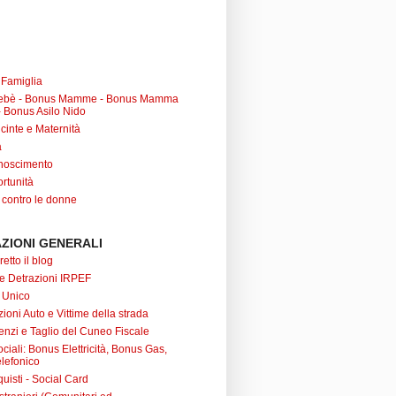
a Famiglia
ebè - Bonus Mamme - Bonus Mamma
 Bonus Asilo Nido
cinte e Maternità
à
noscimento
rtunità
 contro le donne
ZIONI GENERALI
retto il blog
 e Detrazioni IRPEF
 Unico
ioni Auto e Vittime della strada
nzi e Taglio del Cuneo Fiscale
iali: Bonus Elettricità, Bonus Gas,
lefonico
uisti - Social Card