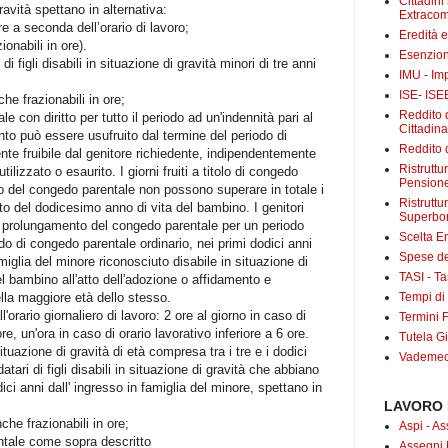
Cittadini
gravità spettano in alternativa:
Extracom
ore a seconda dell’orario di lavoro;
Eredità 
ionabili in ore).
Esenzion
 di figli disabili in situazione di gravità minori di tre anni
IMU - Im
ISE- ISE
che frazionabili in ore;
Reddito d
 con diritto per tutto il periodo ad un'indennità pari al
Cittadin
nto può essere usufruito dal termine del periodo di
Reddito d
te fruibile dal genitore richiedente, indipendentemente
Ristrutt
ilizzato o esaurito. I giorni fruiti a titolo di congedo
Pensione
o del congedo parentale non possono superare in totale i
Ristruttu
to del dodicesimo anno di vita del bambino. I genitori
Superbo
del prolungamento del congedo parentale per un periodo
Scelta E
do di congedo parentale ordinario, nei primi dodici anni
Spese det
miglia del minore riconosciuto disabile in situazione di
TASI - Tas
l bambino all'atto dell'adozione o affidamento e
Tempi di
la maggiore età dello stesso.
ll'orario giornaliero di lavoro: 2 ore al giorno in caso di
Termini F
re, un'ora in caso di orario lavorativo inferiore a 6 ore.
Tutela Gi
n situazione di gravità di età compresa tra i tre e i dodici
Vademecu
idatari di figli disabili in situazione di gravità che abbiano
ici anni dall' ingresso in famiglia del minore, spettano in
LAVORO 
che frazionabili in ore;
Aspi - As
ntale come sopra descritto
Assegni 