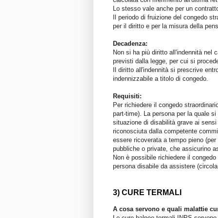
Lo stesso vale anche per un contratto d
Il periodo di fruizione del congedo st
per il diritto e per la misura della pen
Decadenza:
Non si ha più diritto all'indennità nel
previsti dalla legge, per cui si proced
Il diritto all'indennità si prescrive e
indennizzabile a titolo di congedo.
Requisiti:
Per richiedere il congedo straordinari
part-time). La persona per la quale si
situazione di disabilità grave ai sens
riconosciuta dalla competente comm
essere ricoverata a tempo pieno (per l
pubbliche o private, che assicurino a
Non è possibile richiedere il congedo 
persona disabile da assistere (circo
3) CURE TERMALI
A cosa servono e quali malattie c
Le cure balneo termali INPS servono c