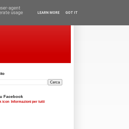
 user-agent
nerate usage
LEARN MORE
GOT IT
ito
su Facebook
Informazioni per tutti