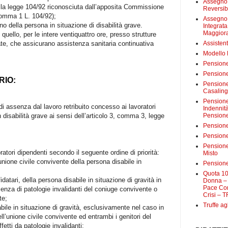
Assegno 
ella legge 104/92 riconosciuta dall’apposita Commissione
Reversibi
comma 1 L. 104/92);
Assegno 
 della persona in situazione di disabilità grave.
Integrat
Maggiora
quello, per le intere ventiquattro ore, presso strutture
Assistent
vate, che assicurano assistenza sanitaria continuativa
Modello
Pensione
Pensione
RIO:
Pensione 
Casalin
Pensione 
di assenza dal lavoro retribuito concesso ai lavoratori
Indennit
Pensione
 disabilità grave ai sensi dell’articolo 3, comma 3, legge
Pensione
Pensione 
Pensione
ratori dipendenti secondo il seguente ordine di priorità:
Misto
unione civile convivente della persona disabile in
Pensione
Quota 10
datari, della persona disabile in situazione di gravità in
Donna – 
Pace Con
nza di patologie invalidanti del coniuge convivente o
Crisi – T
te;
Truffe ag
abile in situazione di gravità, esclusivamente nel caso in
ll’unione civile convivente ed entrambi i genitori del
etti da patologie invalidanti;