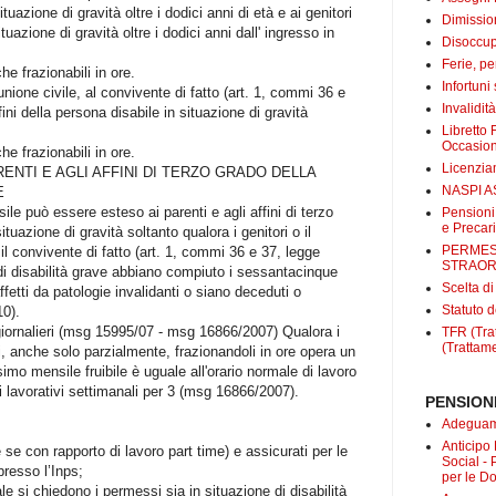
 situazione di gravità oltre i dodici anni di età e ai genitori
Dimissio
 situazione di gravità oltre i dodici anni dall' ingresso in
Disoccup
Ferie, pe
he frazionabili in ore.
Infortuni
’unione civile, al convivente di fatto (art. 1, commi 36 e
Invalidit
fini della persona disabile in situazione di gravità
Libretto 
Occasio
he frazionabili in ore.
Licenzi
ENTI E AGLI AFFINI DI TERZO GRADO DELLA
NASPI A
E
sile può essere esteso ai parenti e agli affini di terzo
Pensioni
e Precari
ituazione di gravità soltanto qualora i genitori o il
PERMES
 il convivente di fatto (art. 1, commi 36 e 37, legge
STRAOR
di disabilità grave abbiano compiuto i sessantacinque
Scelta d
fetti da patologie invalidanti o siano deceduti o
Statuto d
10).
giornalieri (msg 15995/07 - msg 16866/2007) Qualora i
TFR (Trat
(Trattame
i, anche solo parzialmente, frazionandoli in ore opera un
simo mensile fruibile è uguale all'orario normale di lavoro
i lavorativi settimanali per 3 (msg 16866/2007).
PENSIONI
Adeguame
Anticipo
 se con rapporto di lavoro part time) e assicurati per le
Social -
resso l’Inps;
per le D
e si chiedono i permessi sia in situazione di disabilità