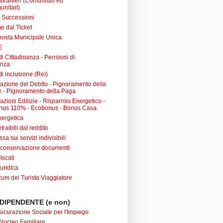
 stranieri (Comunitari ed
unitari)
e Successioni
e dal Ticket
posta Municipale Unica
E
i Cittadinanza - Pensioni di
anza
i inclusione (Rei)
urazione del Debito - Pignoramento della
 - Pignoramento della Paga
razioni Edilizie - Risparmio Energetico -
nus 110% - Ecobonus - Bonus Casa
nergetica
raibili dal reddito
sa sui servizi indivisibili
 conservazione documenti
iscali
uridica
m del Turista Viaggiatore
DIPENDENTE (e non)
sicurazione Sociale per l'Impiego
Nucleo Familiare