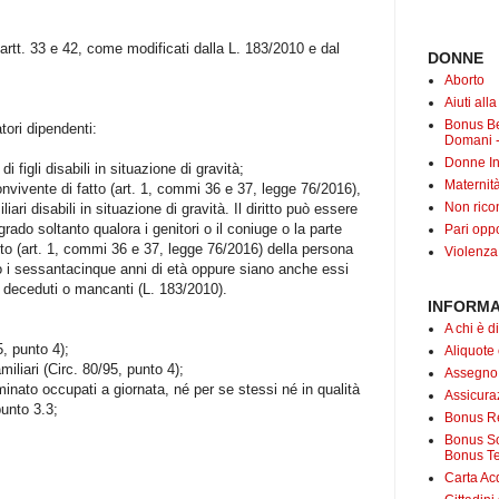
artt. 33 e 42, come modificati dalla L. 183/2010 e dal
DONNE
Aborto
Aiuti all
Bonus B
atori dipendenti:
Domani -
Donne In
di figli disabili in situazione di gravità;
Maternit
convivente di fatto (art. 1, commi 36 e 37, legge 76/2016),
Non rico
iliari disabili in situazione di gravità. Il diritto può essere
 grado soltanto qualora i genitori o il coniuge o la parte
Pari oppo
fatto (art. 1, commi 36 e 37, legge 76/2016) della persona
Violenza
o i sessantacinque anni di età oppure siano anche essi
no deceduti o mancanti (L. 183/2010).
INFORMA
A chi è di
5, punto 4);
Aliquote
miliari (Circ. 80/95, punto 4);
Assegno
rminato occupati a giornata, né per se stessi né in qualità
Assicuraz
punto 3.3;
Bonus Re
Bonus Soc
Bonus Te
Carta Acq