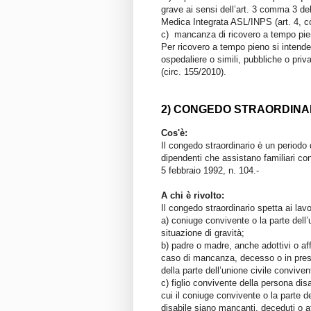
grave ai sensi dell’art. 3 comma 3 d
Medica Integrata ASL/INPS (art. 4, 
c) mancanza di ricovero a tempo pieno
Per ricovero a tempo pieno si intende 
ospedaliere o simili, pubbliche o pri
(circ. 155/2010).
2) CONGEDO STRAORDINA
Cos'è:
Il congedo straordinario è un periodo 
dipendenti che assistano familiari con
5 febbraio 1992, n. 104.-
A chi è rivolto:
Il congedo straordinario spetta ai lavo
a) coniuge convivente o la parte dell’
situazione di gravità;
b) padre o madre, anche adottivi o affi
caso di mancanza, decesso o in prese
della parte dell’unione civile conviven
c) figlio convivente della persona dis
cui il coniuge convivente o la parte de
disabile siano mancanti, deceduti o aff