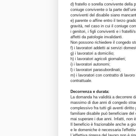
d) fratello o sorella convivente della p
coniuge convivente o la parte dell’unio
conviventi del disabile siano mancanti,
e) parente o affine entro il terzo grad
gravità, nel caso in cui il coniuge co
i genitori, i figli conviventi e i frate
affetti da patologie invalidanti.
Non possono richiedere il congedo str
f) i lavoratori addetti ai servizi domest
g) i lavoratori a domicilio;
h) i lavoratori agricoli giornalieri;
i) i lavoratori autonomi;
l) i lavoratori parasubordinati;
m) i lavoratori con contratto di lavor
contrattuale.
Decorrenza e durata:
La domanda ha validità a decorrere da
massimo di due anni di congedo straordi
complessivo fra tutti gli aventi diritt
familiare disabile può beneficiare d
mai superare i due anni. Infatti, non è
Il beneficio è frazionabile anche a gio
e le domeniche è necessaria l'effettiva
L'effettiva ripresa del lavoro non è r