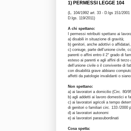
1) PERMESSI LEGGE 104
(L. 104/1992 art. 33 - D.lgs 151/2001 
D.lgs. 119/2011)
A chi spettano:
I permessi retribuiti spettano ai lavor
a) disabili in situazione di gravità;
b) genitori, anche adottivi o affidatari, 
c) coniuge, parte dell’unione civile, 
parenti o affini entro il 2° grado di fam
esteso ai parenti e agli affini di terzo
dell’unione civile o il convivente di 
con disabilità grave abbiano compiut
affetti da patologie invalidanti o sia
Non spettano:
a) ai lavoratori a domicilio (Circ. 80/9
b) agli addetti ai lavoro domestici e fa
c) ai lavoratori agricoli a tempo dete
di genitori o familiari circ. 133 /2000 
d) ai lavoratori autonomi
e) ai lavoratori parasubordinati
Cosa spetta: