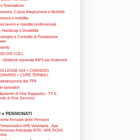
ni Telematiche
azione, Cassa Integrazione e Mobilità
rmessi e malattia
 sul lavoro e malattie professionali
à, Handicap e Disabilità
Famiglia e Contratto di Prestazione
nale
amento
SDI DIS-COLL
 - Gestione separata INPS per Autonomi
SI LEGGE 104 + CONGEDO
DINARIO + CURE TERMALI
i destinazione del TFR
ei lavoratori
tamento di Fine Rapporto) - T.F.S.
nto di Fine Servizio)
 e PENSIONATI
nto Annuale delle Pensioni
 Pensionistico APE Volontaria - Ape
 Pensione Anticipata RITA - APE ROSA
onne