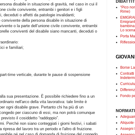
DIBATTI
ersona disabile in situazione di gravità, nel caso in cui il
“Pico non
ne civile convivente, entrambi i genitori e i figli
Rime)
 deceduti o affetti da patologie invalidanti;
EMIGRANT
o convivente della persona disabile in situazione di
Emigranti
nvivente o la parte dell’unione civile convivente, entrambi
bambina c
Lo scenar
lli/sorelle conviventi del disabile siano mancanti, deceduti o
Porta Mar
aordinario:
Riflessio
ici e familiari;
GIOVAN
Borse Lav
Contrat
o part-time verticale, durante le pause di sospensione
Indetermi
Curricul
Differenz
Fondo pe
lla sua presentazione. È possibile richiedere fino a un
nario nell'arco della vita lavorativa: tale limite è
o per ogni disabile grave. Pertanto chi ha più di un
NORMATI
el congedo per ciascuno di essi, ma non potrà comunque
Adeguame
 previsto il cosiddetto “raddoppio”.
Aliquote
rni. Perché non siano conteggiati i giorni festivi, i sabati
Assegni 
 ripresa del lavoro tra un periodo e l'altro di fruizione.
invenibile né nel caso di domanda di fruizione del congedo
Assegno