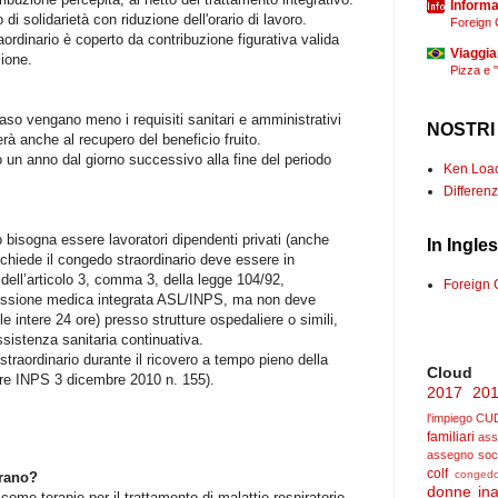
Informaz
i solidarietà con riduzione dell'orario di lavoro.
Foreign 
raordinario è coperto da contribuzione figurativa valida
Viaggia
sione.
Pizza e 
 caso vengano meno i requisiti sanitari e amministrativi
NOSTRI
erà anche al recupero del beneficio fruito.
ntro un anno dal giorno successivo alla fine del periodo
Ken Loach
Differenz
o bisogna essere lavoratori dipendenti privati (anche
In Ingle
 chiede il congedo straordinario deve essere in
i dell’articolo 3, comma 3, della legge 104/92,
Foreign 
issione medica integrata ASL/INPS, ma non deve
e intere 24 ore) presso strutture ospedaliere o simili,
ssistenza sanitaria continuativa.
straordinario durante il ricovero a tempo pieno della
Cloud
lare INPS 3 dicembre 2010 n. 155).
2017
20
l'impiego
CU
familiari
ass
assegno soc
colf
congedo
urano?
donne
ina
ome terapie per il trattamento di malattie respiratorie,