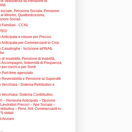
di Vedovanza su Pensione di
lità
sociale, Pensione Sociale, Pensione
a al Minimo, Quattordicesima,
zioni Sociali
i Familiari - CCNL
 RED
 Anticipata e misure per Precoci
 Anticipata per Commercianti in Crisi
Casalinghe - Iscrizione all'INAIL
ghe
di invalidità, Pensione di Inabilità,
à Accompagno, Indennità di Frequenza,
 per ciechi e per Sordi
 Part-time agevolato
Reversibilità e Pensione ai Superstiti
 Vecchiaia - Sistema Retributivo e
 Vecchiaia- Sistema Contributivo
0 – Pensione Anticipata – Opzione
Lavoratori Precoci – Ape Sociale –
tributiva – Pens. Ant. Commercianti in
FS statali
li Anziani