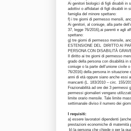
Ai genitori biologici di figli disabili in
adottivi o affidatari di figli disabili in
famiglia del minore spettano:
f) i tre giorni di permesso mensili, anc
Ai genitori, al coniuge, alla parte dell
37, legge 76/2016),ai parenti e agli af
spettano:
g) tre giorni di permesso mensile, anc
ESTENSIONE DEL DIRITTO AI PAR
PERSONA CON DISABILITÀ GRAV
Il diritto ai tre giorni di permesso men
grado della persona con disabilità in s
coniuge o la parte dell’unione civile o
76/2016) della persona in situazione 
anni di età oppure siano anche essi af
mancanti (L. 183/2010 – circ. 155/20
Frazionabilità ad ore dei 3 permessi 
permessi giornalieri vengano utilizzat
limite orario mensile. Tale limite mas
settimanale diviso il numero dei giorn
I requisiti:
a) essere lavoratori dipendenti (anche
prestazioni economiche di maternità p
b) la persona che chiede o per la qual