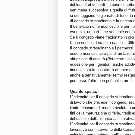
dal lunedì al venerdì (in caso di setti
settimana successiva a quella di fruiz
si conteggiano le giornate di ferie, la 
di congedo straordinario e la ripresa d
Il beneficio non è riconoscibile per i 
esempio, un part-time verticale con per
Se il congedo viene frazionato in gior
l'anno si considera per i canonici 365 
Il congedo straordinario e i permessi r
essere riconosciuti a più di un lavora
situazione di gravità (Referente unico,
eccezione per i genitori, anche adottivi
riconosciuta la possibilità di fruire di
anche alternativamente, fermo restand
permessi, l'altro non può utilizzare il
Quanto spetta:
L'indennità per il congedo straordinar
di lavoro che precede il congedo, escl
limite massimo di reddito rivalutato 
fini della maturazione di ferie, tredic
del calcolo dell'anzianità assicurativa
L'indennità per il congedo straordinari
lavorativa con intervento della Cassa
calcolata con riferimento all'ultima re