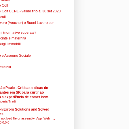
e Colf
 Colf CCNL - valido fino al 30 set 2020
cali
voro (Voucher) e Buoni Lavoro per
ni (normative superate)
cinte e maternità
sugli immobili
 e Assegno Sociale
raibili
o Paulo - Criticas e dicas de
antes em SP, para curtir ao
 a experiência de comer bem.
ueria Tradi
 Errors Solutions and Solved
ms
 not load file or assembly 'App_Web_...,
0.0.0.0