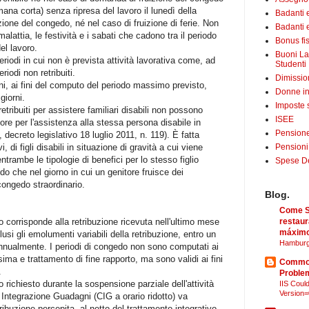
mana corta) senza ripresa del lavoro il lunedì della
Badanti 
ione del congedo, né nel caso di fruizione di ferie. Non
Badanti e
malattia, le festività e i sabati che cadono tra il periodo
Bonus fis
el lavoro.
Buoni La
periodi in cui non è prevista attività lavorativa come, ad
Studenti
iodi non retribuiti.
Dimissio
ni, ai fini del computo del periodo massimo previsto,
Donne in
giorni.
Imposte 
etribuiti per assistere familiari disabili non possono
ISEE
tore per l'assistenza alla stessa persona disabile in
Pensione
 decreto legislativo 18 luglio 2011, n. 119). È fatta
Pensioni
, di figli disabili in situazione di gravità a cui viene
 entrambe le tipologie di benefici per lo stesso figlio
Spese Det
o che nel giorno in cui un genitore fruisce dei
 congedo straordinario.
Blog.
Come Sã
restaur
io corrisponde alla retribuzione ricevuta nell'ultimo mese
máximo
usi gli emolumenti variabili della retribuzione, entro un
Hamburg
annualmente. I periodi di congedo non sono computati ai
esima e trattamento di fine rapporto, ma sono validi ai fini
Common
.
Proble
o richiesto durante la sospensione parziale dell'attività
IIS Could
Version=
 Integrazione Guadagni (CIG a orario ridotto) va
tribuzione percepita, al netto del trattamento integrativo.