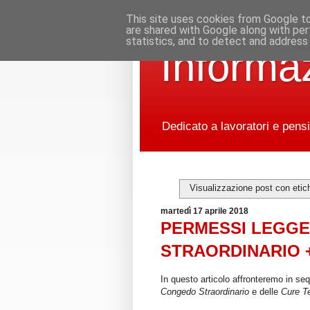
This site uses cookies from Google to 
are shared with Google along with per
statistics, and to detect and address
Informaz
Dedicato a lavoratori e pensi
Visualizzazione post con etic
martedì 17 aprile 2018
PERMESSI LEGGE
STRAORDINARIO 
In questo articolo affronteremo in se
Congedo Straordinario
e delle
Cure T